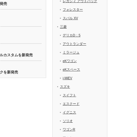
レガシィ アウトバック
発売
フォレスター
スバル XV
三菱
デリカD：5
アウトランダー
ミラージュ
ルカスタムを新発売
eKワゴン
eKスペース
クを新発売
i-MiEV
スズキ
スイフト
エスクード
イグニス
ソリオ
ワゴンR