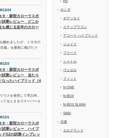
HS
ホンダ
8/12/24
ヨタ・新型カローラスポ
オデッセイ
ツ試乗レビュー どこか
走も感じる近年のカロー
ステップワゴン
アコード ハイブリッド
も触れましたが、トヨタの
ジェイド
α主義」を最初に掲げたク
フリード
シャトル
8/12/3
ヨタ・新型カローラスポ
ヴェゼル
ツ試乗レビュー 当たり
フィット
となったハイブリッド（4
N-ONE
リウスを発売して早21年、
N-BOX
ってるとまるでスーパーカ
N-BOX SLASH
S660
8/12/1
日産
ヨタ・新型カローラスポ
ツ試乗レビュー ハイブ
エルグランド
ッドGZの試乗インプレッ