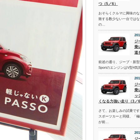
つ（5／6）
おそらくクルマに興味のな
致する数少ない一台ではな
の…
201
ジ
乗
道
前述の通り、ジープ・新型
SportのエンジンはV型4
201
ジ
乗
ッ
くなる力強い走り（3／
さて、お楽しみの試乗です
スポーツカーと同様、「極
が前…
201
ジ