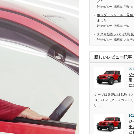
／7）
1件のビュー
|
投稿者:
和知 ま
ホンダ・シャトル、見積
ました
1件のビュー
|
投稿者:
ゼロ
スズキ新型ラパン試乗 
1件のビュー
|
投稿者:
おみり
新しいレビュー記事
201
ジ
乗
に
ジープは厳密にはSUV（
り、CCV（クロスカント
い…
201
ジ
乗
と