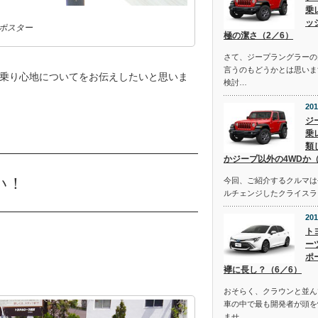
乗
ッ
ポスター
極の潔さ（2／6）
さて、ジープラングラーの
言うのもどうかとは思いま
乗り心地についてをお伝えしたいと思いま
検討…
201
ジ
乗
類
かジープ以外の4WDか（
い！
今回、ご紹介するクルマは去
ルチェンジしたクライスラ
201
ト
ー
ポ
襷に長し？（6／6）
おそらく、クラウンと並ん
車の中で最も開発者が頭を
ませ…