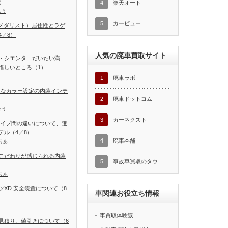
）
4
楽天オート
ゅう
5
カービュー
T（メダリスト）居住性とラゲ
／8）
人気の廃車買取サイト
・シエンタ だいたい満
惜しいところ（1）
1
廃車ラボ
富なカラー設定の内装インテ
2
廃車ドットコム
ゅう
3
カーネクスト
タイプ間の違いについて、選
デル（4／8）
4
廃車本舗
りあ
こだわりが感じられる内装
5
事故車買取のタウ
りあ
XD 安全装置について（8
車関連お役立ち情報
車買取体験談
見積り、値引きについて（6