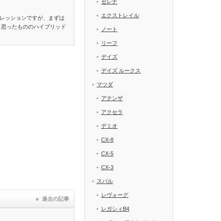
セレナ
エクストレイル
レッションですが、まずは
と思ったもののハイブリッド
ノート
リーフ
デイズ
デイズ ルークス
マツダ
アテンザ
アクセラ
デミオ
CX-8
CX-5
CX-3
スバル
レヴォーグ
過去の記事
レガシィB4