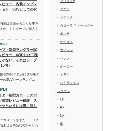
プリウスα
レビュー 内装インプレ
ション SUVとしての究
アクア
シエンタ
内装は冒頭からこんな事を
カローラ フィールダー
すが、もしジープの購入を
ポルテ
オーリス
9/2/1
ープ・新型ラングラー試
ヴィッツ
レビュー 4WDには二種
パッソ
しかない、それはジープ
1／6）
ルーミー
る2018年11月にフルモデ
ミライ
ーのSUVジープラング…
ハイラックス
9/1/8
レクサス
ヨタ・新型カローラスポ
LX
ツ試乗レビュー総評 ス
ーツというには帯に短し
RX
NX
でカローラもまた、トヨタ
IS
悩ませる商品なのかもしれ