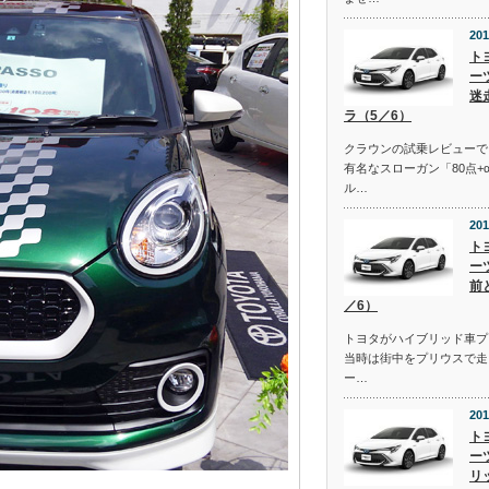
201
ト
ー
迷
ラ（5／6）
クラウンの試乗レビューで
有名なスローガン「80点+
ル…
201
ト
ー
前
／6）
トヨタがハイブリッド車プ
当時は街中をプリウスで走
ー…
201
ト
ー
リ