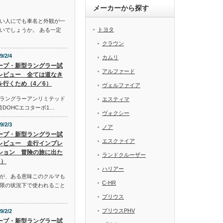
メーカーから探す
い人にでも車名と外観が一
トヨタ
いでしょうか。 ある一定
クラウン
9/2/4
カムリ
ープ・新型ラングラー試
アルファード
レビュー 全ては道なき
を行くため（4／6）
ヴェルファイア
ラングラーアンリミテッド
エスティマ
気筒DOHCエコターボ1…
ヴォクシー
9/2/3
ノア
ープ・新型ラングラー試
エスクァイア
レビュー 走行インプレ
ション 冒険の旅に出た
ランドクルーザー
6）
ハリアー
が、ある意味このクルマも
C-HR
限の状況下で使われること
プリウス
プリウスPHV
9/2/2
ープ・新型ラングラー試