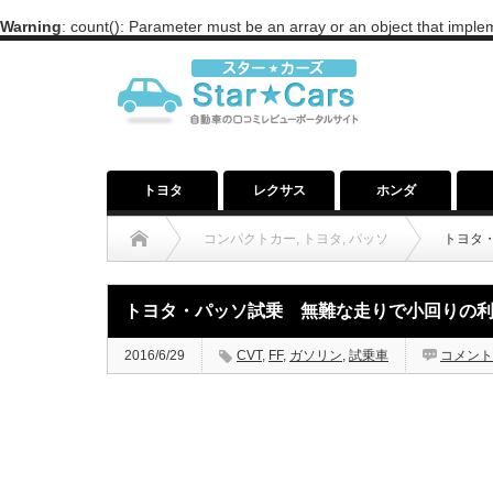
Warning
: count(): Parameter must be an array or an object that impl
トヨタ
レクサス
ホンダ
コンパクトカー
,
トヨタ
,
パッソ
トヨタ
トヨタ・パッソ試乗 無難な走りで小回りの利
2016/6/29
CVT
,
FF
,
ガソリン
,
試乗車
コメント