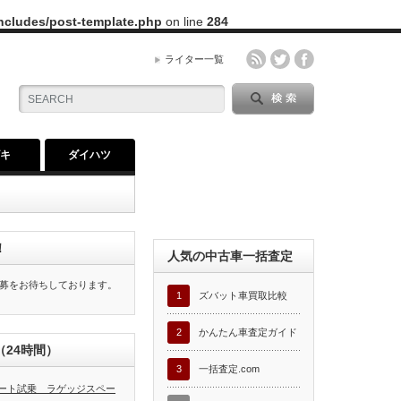
includes/post-template.php
on line
284
ライター一覧
ズキ
ダイハツ
！
人気の中古車一括査定
募をお待ちしております。
1
ズバット車買取比較
2
かんたん車査定ガイド
24時間）
3
一括査定.com
ート試乗 ラゲッジスペー