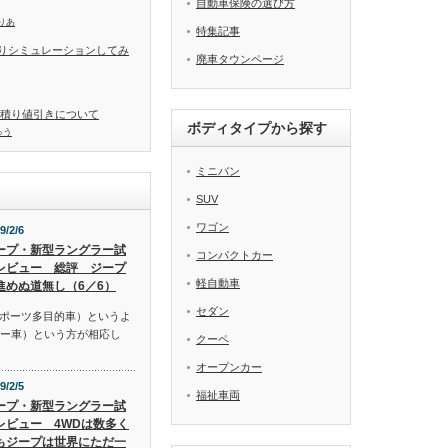
自動車保険の選び方
りあ
特集記事
りシミュレーションしてみ
廃車タウンページ
見積り値引きについて
ボディタイプから探す
ゅう
ミニバン
SUV
ワゴン
9/2/6
ープ・新型ラングラー試
コンパクトカー
レビュー 総評 ジープ
軽自動車
進めぬ道無し（6／6）
セダン
スポーツ多目的車）というよ
リー車）という方が相応し
クーペ
オープンカー
9/2/5
福祉車両
ープ・新型ラングラー試
レビュー 4WDは数多く
もジープは世界にただ一