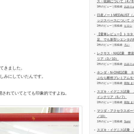
ス・収納について（4／8
3件のビュー
|
投稿者:
おみり
日産ノートMEDALIS
ッジスペースについて（4
2件のビュー
|
投稿者:
ヒロシ
【愛車レビュー】トヨタ
足、でも新型シエンタの
2件のビュー
|
投稿者:
ろい
レクサス・NX試乗 豊
リア（3／10）
2件のビュー
|
投稿者:
おみり
てきました。
ホンダ・N-ONE試乗 
しみにしていたんです。
ぶなら断然プレミアムモ
2件のビュー
|
投稿者:
和知 ま
スズキ・イグニス試乗 
開されていてとても印象的ですよね。
インテリア（5／7）
2件のビュー
|
投稿者:
和知 ま
マツダ・アクセラスポーツ
／10）
1件のビュー
|
投稿者:
Sumi
スズキ・イグニス試乗 