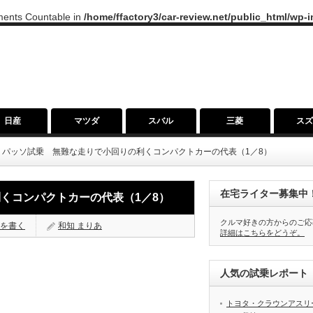
ements Countable in
/home/ffactory3/car-review.net/public_html/wp-
日産
マツダ
スバル
三菱
ス
・パッソ試乗 無難な走りで小回りの利くコンパクトカーの代表（1／8）
在宅ライター募集中
くコンパクトカーの代表（1／8）
クルマ好きの方からのご応
を書く
和知 まりあ
詳細はこちらをどうぞ。
人気の試乗レポート（
トヨタ・クラウンアスリ