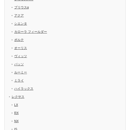
プリウスα
アクア
シエンタ
カローラ フィールダー
ポルテ
オーリス
ヴィッツ
パッソ
ルーミー
ミライ
ハイラックス
レクサス
LX
RX
NX
IS