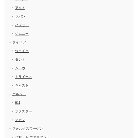
アルト
ラパン
ハスラー
ジムニー
ダイハツ
ウェイク
タント
ムーヴ
ミライース
キャスト
ポルシェ
911
ボクスター
マカン
フォルクスワーゲン
パサート ヴァリアント