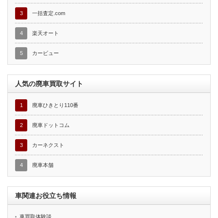
3
一括査定.com
4
楽天オート
5
カービュー
人気の廃車買取サイト
1
廃車ひきとり110番
2
廃車ドットコム
3
カーネクスト
4
廃車本舗
車関連お役立ち情報
車買取体験談