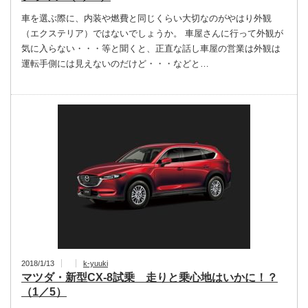
車を選ぶ際に、内装や燃費と同じくらい大切なのがやはり外観
（エクステリア）ではないでしょうか。 車屋さんに行って外観が
気に入らない・・・等と聞くと、正直な話し車屋の営業は外観は
運転手側には見えないのだけど・・・などと…
2018/1/13
k-yuuki
マツダ・新型CX-8試乗 走りと乗心地はいかに！？
（1／5）