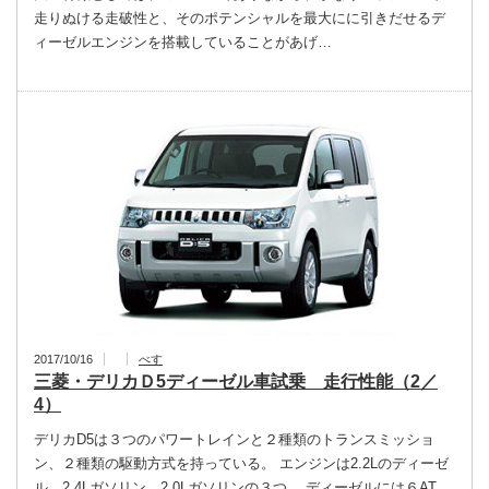
走りぬける走破性と、そのポテンシャルを最大にに引きだせるデ
ィーゼルエンジンを搭載していることがあげ…
2017/10/16
べす
三菱・デリカＤ5ディーゼル車試乗 走行性能（2／
4）
デリカD5は３つのパワートレインと２種類のトランスミッショ
ン、２種類の駆動方式を持っている。 エンジンは2.2Lのディーゼ
ル、2.4Lガソリン、2.0Lガソリンの３つ。 ディーゼルには６AT