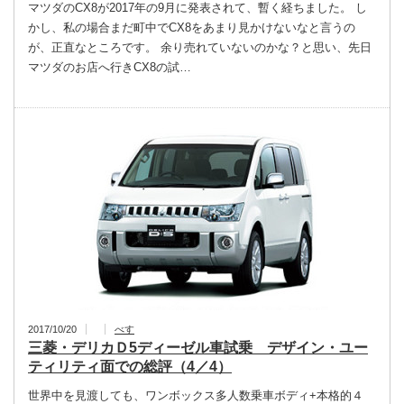
マツダのCX8が2017年の9月に発表されて、暫く経ちました。 し
かし、私の場合まだ町中でCX8をあまり見かけないなと言うの
が、正直なところです。 余り売れていないのかな？と思い、先日
マツダのお店へ行きCX8の試…
2017/10/20
べす
三菱・デリカＤ5ディーゼル車試乗 デザイン・ユー
ティリティ面での総評（4／4）
世界中を見渡しても、ワンボックス多人数乗車ボディ+本格的４