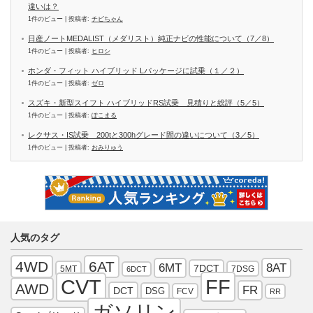
違いは？
1件のビュー
|
投稿者:
チビちゃん
日産ノートMEDALIST（メダリスト）純正ナビの性能について（7／8）
1件のビュー
|
投稿者:
ヒロシ
ホンダ・フィット ハイブリッド Lパッケージに試乗（１／２）
1件のビュー
|
投稿者:
ゼロ
スズキ・新型スイフト ハイブリッドRS試乗 見積りと総評（5／5）
1件のビュー
|
投稿者:
ぽこまる
レクサス・IS試乗 200tと300hグレード間の違いについて（3／5）
1件のビュー
|
投稿者:
おみりゅう
人気のタグ
4WD
6AT
6MT
8AT
7DCT
5MT
7DSG
6DCT
FF
CVT
AWD
FR
DCT
DSG
FCV
RR
ガソリン