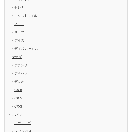
セレナ
エクストレイル
ノート
リーフ
デイズ
デイズ ルークス
マツダ
アテンザ
アクセラ
デミオ
CX-8
CX-5
CX-3
スバル
レヴォーグ
レガシィB4