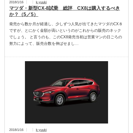
2018/1/16
k-yuuki
マツダ・新型CX-8試乗 総評 CX8は購入するべき
か？（5／5）
発売から数か月が経過し、少しずつ人気が出てきたマツダのCX８
ですが、とにかく金額が高いというのがこれからの販売のネック
でしょう。 と言うのも、このCX8発売当初は営業マンの日ごろの
努力によって、販売台数を伸ばせまし…
2018/1/16
k-yuuki