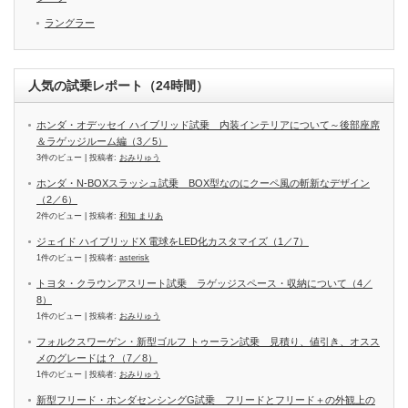
ラングラー
人気の試乗レポート（24時間）
ホンダ・オデッセイ ハイブリッド試乗 内装インテリアについて～後部座席
＆ラゲッジルーム編（3／5）
3件のビュー
|
投稿者:
おみりゅう
ホンダ・N-BOXスラッシュ試乗 BOX型なのにクーペ風の斬新なデザイン
（2／6）
2件のビュー
|
投稿者:
和知 まりあ
ジェイド ハイブリッドX 電球をLED化カスタマイズ（1／7）
1件のビュー
|
投稿者:
asterisk
トヨタ・クラウンアスリート試乗 ラゲッジスペース・収納について（4／
8）
1件のビュー
|
投稿者:
おみりゅう
フォルクスワーゲン・新型ゴルフ トゥーラン試乗 見積り、値引き、オスス
メのグレードは？（7／8）
1件のビュー
|
投稿者:
おみりゅう
新型フリード・ホンダセンシングG試乗 フリードとフリード＋の外観上の