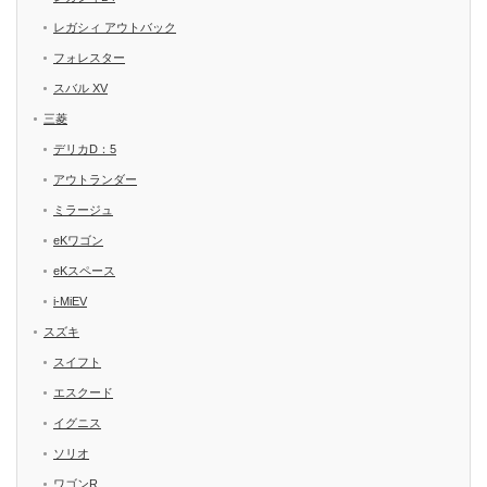
レガシィ アウトバック
フォレスター
スバル XV
三菱
デリカD：5
アウトランダー
ミラージュ
eKワゴン
eKスペース
i-MiEV
スズキ
スイフト
エスクード
イグニス
ソリオ
ワゴンR