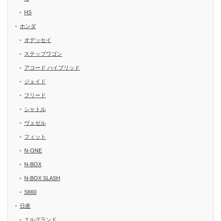
HS
ホンダ
オデッセイ
ステップワゴン
アコード ハイブリッド
ジェイド
フリード
シャトル
ヴェゼル
フィット
N-ONE
N-BOX
N-BOX SLASH
S660
日産
エルグランド