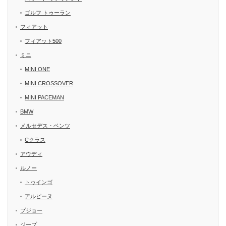
ゴルフ トゥーラン
フィアット
フィアット500
ミニ
MINI ONE
MINI CROSSOVER
MINI PACEMAN
BMW
メルセデス・ベンツ
Cクラス
アウディ
ルノー
トゥインゴ
アルピーヌ
プジョー
ジープ