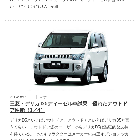
が、ガソリンにはCVTが組…
2017/10/14
べす
三菱・デリカＤ5ディーゼル車試乗 優れたアウトド
ア性能（1／4）
デリカD5といえばアウトドア、アウトドアといえばデリカD5と言
うくらい、アウトドア派のユーザーからデリカD5は熱狂的な支持
を得ている。 そのキャラクターはメーカーの純正オプションやカ