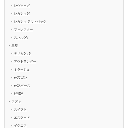
レヴォーグ
レガシィB4
レガシィ アウトバック
フォレスター
スバル XV
三菱
デリカD：5
アウトランダー
ミラージュ
eKワゴン
eKスペース
i-MiEV
スズキ
スイフト
エスクード
イグニス