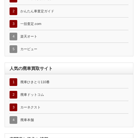
2
かんたん車査定ガイド
3
一括査定.com
4
楽天オート
5
カービュー
人気の廃車買取サイト
1
廃車ひきとり110番
2
廃車ドットコム
3
カーネクスト
4
廃車本舗