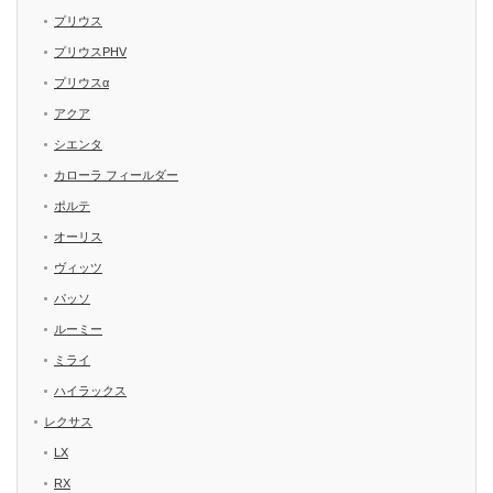
プリウス
プリウスPHV
プリウスα
アクア
シエンタ
カローラ フィールダー
ポルテ
オーリス
ヴィッツ
パッソ
ルーミー
ミライ
ハイラックス
レクサス
LX
RX