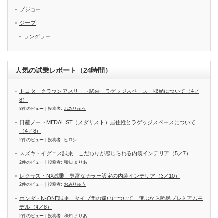
プジョー
ジープ
ラングラー
人気の試乗レポート（24時間）
トヨタ・クラウンアスリート試乗 ラゲッジスペース・収納について（4／
8）
3件のビュー
|
投稿者:
おみりゅう
日産ノートMEDALIST（メダリスト）居住性とラゲッジスペースについて
（4／8）
2件のビュー
|
投稿者:
ヒロシ
スズキ・イグニス試乗 こだわりが感じられる内装インテリア（5／7）
2件のビュー
|
投稿者:
和知 まりあ
レクサス・NX試乗 豊富なカラー設定の内装インテリア（3／10）
2件のビュー
|
投稿者:
おみりゅう
ホンダ・N-ONE試乗 タイプ間の違いについて、選ぶなら断然プレミアムモ
デル（4／8）
2件のビュー
|
投稿者:
和知 まりあ