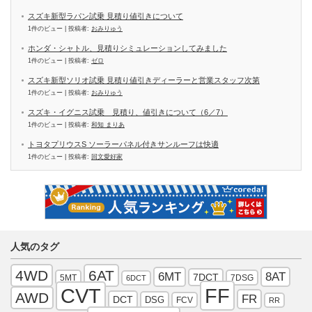
スズキ新型ラパン試乗 見積り値引きについて
1件のビュー
|
投稿者:
おみりゅう
ホンダ・シャトル、見積りシミュレーションしてみました
1件のビュー
|
投稿者:
ゼロ
スズキ新型ソリオ試乗 見積り値引きディーラーと営業スタッフ次第
1件のビュー
|
投稿者:
おみりゅう
スズキ・イグニス試乗 見積り、値引きについて（6／7）
1件のビュー
|
投稿者:
和知 まりあ
トヨタプリウスS ソーラーパネル付きサンルーフは快適
1件のビュー
|
投稿者:
回文愛好家
人気のタグ
4WD
6AT
6MT
8AT
7DCT
5MT
7DSG
6DCT
FF
CVT
AWD
FR
DCT
DSG
FCV
RR