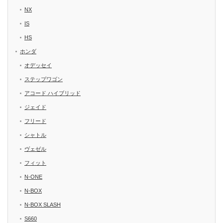
NX
IS
HS
ホンダ
オデッセイ
ステップワゴン
アコード ハイブリッド
ジェイド
フリード
シャトル
ヴェゼル
フィット
N-ONE
N-BOX
N-BOX SLASH
S660