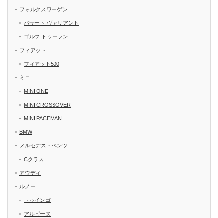
フォルクスワーゲン
パサート ヴァリアント
ゴルフ トゥーラン
フィアット
フィアット500
ミニ
MINI ONE
MINI CROSSOVER
MINI PACEMAN
BMW
メルセデス・ベンツ
Cクラス
アウディ
ルノー
トゥインゴ
アルピーヌ