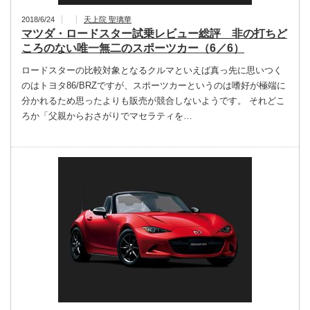
2018/6/24
天上院 聖璃華
マツダ・ロードスター試乗レビュー総評 非の打ちど
ころのない唯一無二のスポーツカー（6／6）
ロードスターの比較対象となるクルマといえば真っ先に思いつく
のはトヨタ86/BRZですが、スポーツカーというのは嗜好が極端に
分かれるため思ったよりも販売が競合しないようです。 それどこ
ろか「父親からおさがりでマセラティを…