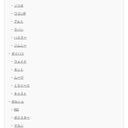
ソリオ
ワゴンR
アルト
ラパン
ハスラー
ジムニー
ダイハツ
ウェイク
タント
ムーヴ
ミライース
キャスト
ポルシェ
911
ボクスター
マカン