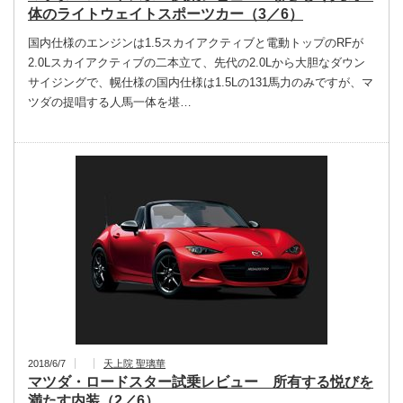
体のライトウェイトスポーツカー（3／6）
国内仕様のエンジンは1.5スカイアクティブと電動トップのRFが
2.0Lスカイアクティブの二本立て、先代の2.0Lから大胆なダウン
サイジングで、幌仕様の国内仕様は1.5Lの131馬力のみですが、マ
ツダの提唱する人馬一体を堪…
2018/6/7
天上院 聖璃華
マツダ・ロードスター試乗レビュー 所有する悦びを
満たす内装（2／6）