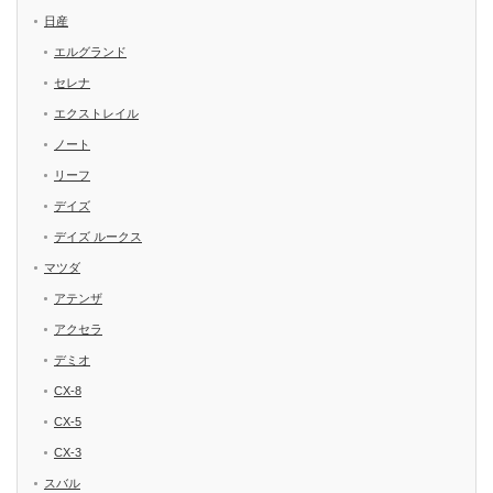
日産
エルグランド
セレナ
エクストレイル
ノート
リーフ
デイズ
デイズ ルークス
マツダ
アテンザ
アクセラ
デミオ
CX-8
CX-5
CX-3
スバル