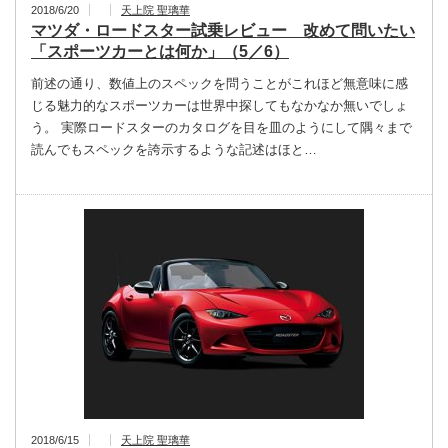
2018/6/20
天上院 聖璃華
マツダ・ロードスター試乗レビュー 改めて問いたい
「スポーツカーとは何か」（5／6）
前述の通り、数値上のスペックを問うことがこれほど無意味に感
じる魅力的なスポーツカーは世界中探してもなかなか無いでしょ
う。 実際ロードスターのカタログを目を皿のようにして隅々まで
読んでもスペックを誇示するような記述はほと…
2018/6/15
天上院 聖璃華