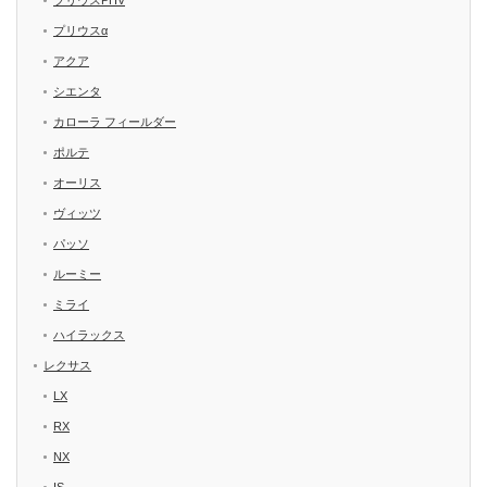
プリウスPHV
プリウスα
アクア
シエンタ
カローラ フィールダー
ポルテ
オーリス
ヴィッツ
パッソ
ルーミー
ミライ
ハイラックス
レクサス
LX
RX
NX