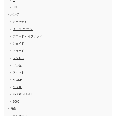
IS
HS
ホンダ
オデッセイ
ステップワゴン
アコード ハイブリッド
ジェイド
フリード
シャトル
ヴェゼル
フィット
N-ONE
N-BOX
N-BOX SLASH
S660
日産