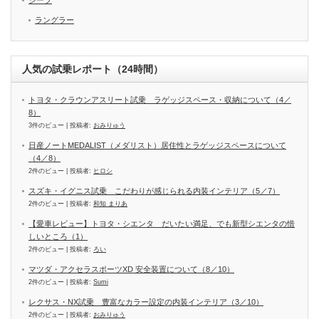
ジープ
ラングラー
人気の試乗レポート（24時間）
トヨタ・クラウンアスリート試乗 ラゲッジスペース・収納について（4／
8）
3件のビュー
|
投稿者:
おみりゅう
日産ノートMEDALIST（メダリスト）居住性とラゲッジスペースについて
（4／8）
2件のビュー
|
投稿者:
ヒロシ
スズキ・イグニス試乗 こだわりが感じられる内装インテリア（5／7）
2件のビュー
|
投稿者:
和知 まりあ
【愛車レビュー】トヨタ・シエンタ だいたい満足、でも新型シエンタの惜
しいところ（1）
2件のビュー
|
投稿者:
ろい
マツダ・アクセラスポーツXD 安全装置について（8／10）
2件のビュー
|
投稿者:
Sumi
レクサス・NX試乗 豊富なカラー設定の内装インテリア（3／10）
2件のビュー
|
投稿者:
おみりゅう