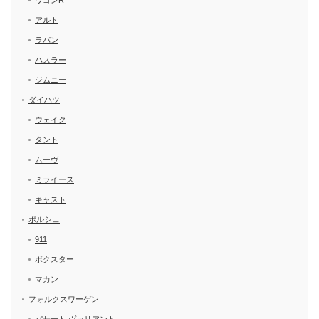
ワゴンR
アルト
ラパン
ハスラー
ジムニー
ダイハツ
ウェイク
タント
ムーヴ
ミライース
キャスト
ポルシェ
911
ボクスター
マカン
フォルクスワーゲン