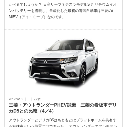
かべるでしょうか？ 日産リーフ？テスラモデルS？ リチウムイオ
ンバッテリーを搭載し、量産化した最初の電気自動車は三菱のi-
MiEV（アイ・ミーブ）なのです。…
2017/9/10
べす
三菱・アウトランダーPHEV試乗 三菱の看板車デリ
カD5との比較（4／4）
アウトランダーとデリカD5はもともとはプラットホームを共有す
る姉妹車という位置づけであった。 アウトランダーのフルモデル