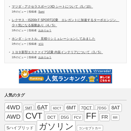
マツダ・アクセラスポーツXD シートについて（5／10）
1件のビュー
|
投稿者:
Sumi
レクサス・IS200t F SPORT試乗 エレガントに加速するターボエンジン、
少々気になる振動あり（4／5）
1件のビュー
|
投稿者:
おみりゅう
ホンダ・シャトル、見積りシミュレーションしてみました
1件のビュー
|
投稿者:
ゼロ
トヨタ新型エスクァイア試乗 内装インテリアについて（3／5）
1件のビュー
|
投稿者:
おみりゅう
人気のタグ
4WD
6AT
6MT
8AT
7DCT
5MT
7DSG
6DCT
FF
CVT
AWD
FR
DCT
DSG
FCV
RR
ガソリン
Sハイブリッド
コンセプトカー