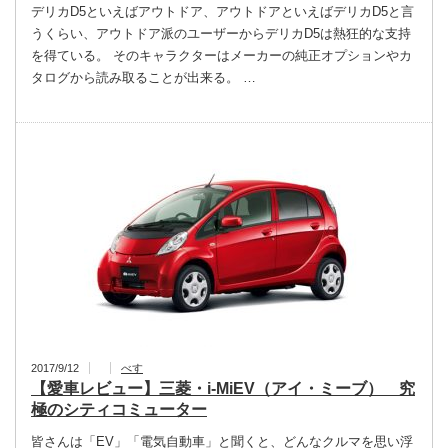
デリカD5といえばアウトドア、アウトドアといえばデリカD5と言
うくらい、アウトドア派のユーザーからデリカD5は熱狂的な支持
を得ている。 そのキャラクターはメーカーの純正オプションやカ
タログから読み取ることが出来る。 …
2017/9/12
べす
【愛車レビュー】三菱・i-MiEV（アイ・ミーブ） 究
極のシティコミューター
皆さんは「EV」「電気自動車」と聞くと、どんなクルマを思い浮