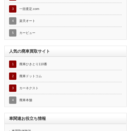
3
一括査定.com
4
楽天オート
5
カービュー
人気の廃車買取サイト
1
廃車ひきとり110番
2
廃車ドットコム
3
カーネクスト
4
廃車本舗
車関連お役立ち情報