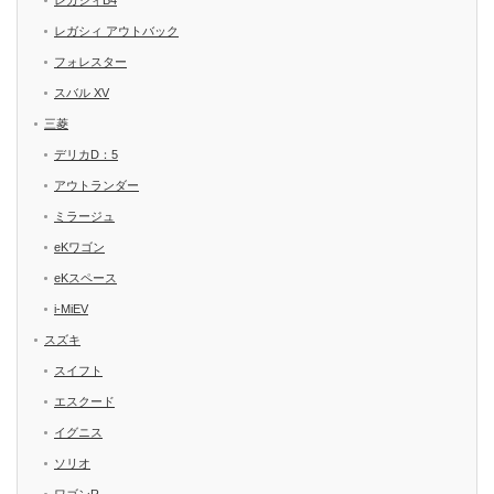
レガシィB4
レガシィ アウトバック
フォレスター
スバル XV
三菱
デリカD：5
アウトランダー
ミラージュ
eKワゴン
eKスペース
i-MiEV
スズキ
スイフト
エスクード
イグニス
ソリオ