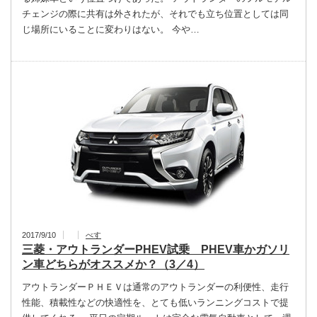
チェンジの際に共有は外されたが、それでも立ち位置としては同
じ場所にいることに変わりはない。 今や…
2017/9/10
べす
三菱・アウトランダーPHEV試乗 PHEV車かガソリ
ン車どちらがオススメか？（3／4）
アウトランダーＰＨＥＶは通常のアウトランダーの利便性、走行
性能、積載性などの快適性を、とても低いランニングコストで提