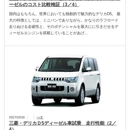
ーゼルのコスト比較検証（3／4）
国内はもちろん、世界においても独創的で魅力的なデリカD5。 最
大の特徴としては、ミニバンでありながら、かなりのラフロード
走りぬける走破性と、そのポテンシャルを最大にに引きだせるデ
ィーゼルエンジンを搭載していることがあげ…
2017/10/16
べす
三菱・デリカＤ5ディーゼル車試乗 走行性能（2／
4）