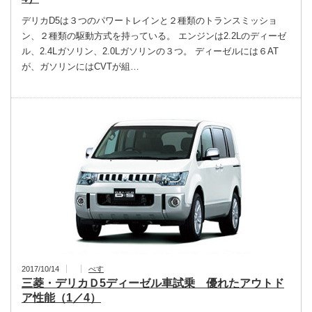
デリカD5は３つのパワートレインと２種類のトランスミッショ
ン、２種類の駆動方式を持っている。 エンジンは2.2Lのディーゼ
ル、2.4Lガソリン、2.0Lガソリンの３つ。 ディーゼルには６AT
が、ガソリンにはCVTが組…
2017/10/14
べす
三菱・デリカＤ5ディーゼル車試乗 優れたアウトド
ア性能（1／4）