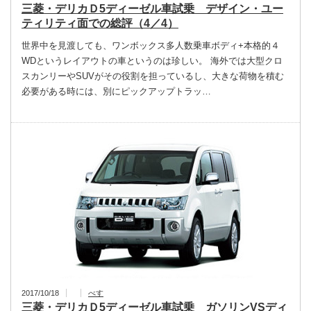
三菱・デリカＤ5ディーゼル車試乗 デザイン・ユー
ティリティ面での総評（4／4）
世界中を見渡しても、ワンボックス多人数乗車ボディ+本格的４
WDというレイアウトの車というのは珍しい。 海外では大型クロ
スカンリーやSUVがその役割を担っているし、大きな荷物を積む
必要がある時には、別にピックアップトラッ…
2017/10/18
べす
三菱・デリカＤ5ディーゼル車試乗 ガソリンVSディ