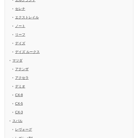
エルグランド
セレナ
エクストレイル
ノート
リーフ
デイズ
デイズ ルークス
マツダ
アテンザ
アクセラ
デミオ
CX-8
CX-5
CX-3
スバル
レヴォーグ