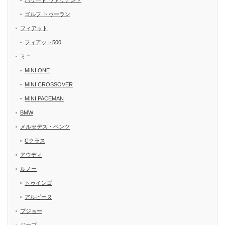
パサート ヴァリアント
ゴルフ トゥーラン
フィアット
フィアット500
ミニ
MINI ONE
MINI CROSSOVER
MINI PACEMAN
BMW
メルセデス・ベンツ
Cクラス
アウディ
ルノー
トゥインゴ
アルピーヌ
プジョー