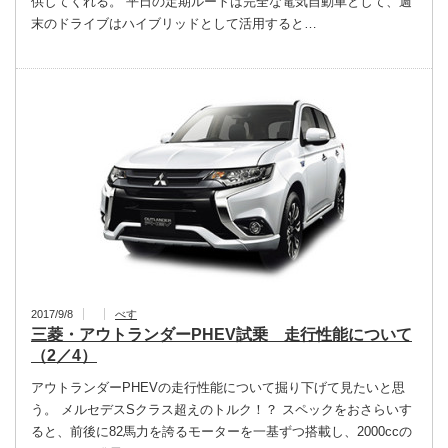
供してくれる。 平日の定期ルートは完全な電気自動車として、週
末のドライブはハイブリッドとして活用すると…
2017/9/8
べす
三菱・アウトランダーPHEV試乗 走行性能について
（2／4）
アウトランダーPHEVの走行性能について掘り下げて見たいと思
う。 メルセデスSクラス超えのトルク！？ スペックをおさらいす
ると、前後に82馬力を誇るモーターを一基ずつ搭載し、2000ccの