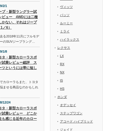
9/2/1
ヴィッツ
ープ・新型ラングラー試
パッソ
レビュー 4WDには二種
しかない、それはジープ
ルーミー
1／6）
ミライ
る2018年11月にフルモデ
ハイラックス
ーのSUVジープラング…
レクサス
9/1/8
LX
ヨタ・新型カローラスポ
ツ試乗レビュー総評 ス
RX
ーツというには帯に短し
NX
IS
でカローラもまた、トヨタ
悩ませる商品なのかもしれ
HS
ホンダ
8/12/24
オデッセイ
ヨタ・新型カローラスポ
ツ試乗レビュー どこか
ステップワゴン
走も感じる近年のカロー
アコード ハイブリッド
ジェイド