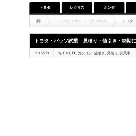
トヨタ
レクサス
ホンダ
コンパクトカー
,
トヨタ
,
パッソ
トヨタ
トヨタ・パッソ試乗 見積り・値引き・納期に
2016/7/8
CVT
,
FF
,
ガソリン
,
値引き
,
見積り
,
試乗車