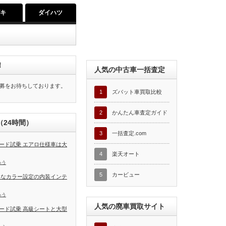
ズキ
ダイハツ
！
人気の中古車一括査定
募をお待ちしております。
1
ズバット車買取比較
2
かんたん車査定ガイド
24時間）
3
一括査定.com
ード試乗 エアロ仕様車は大
4
楽天オート
ゅう
5
カービュー
富なカラー設定の内装インテ
ゅう
人気の廃車買取サイト
ード試乗 高級シートと大型