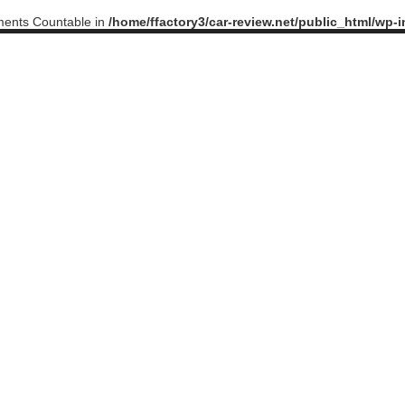
ements Countable in
/home/ffactory3/car-review.net/public_html/wp-