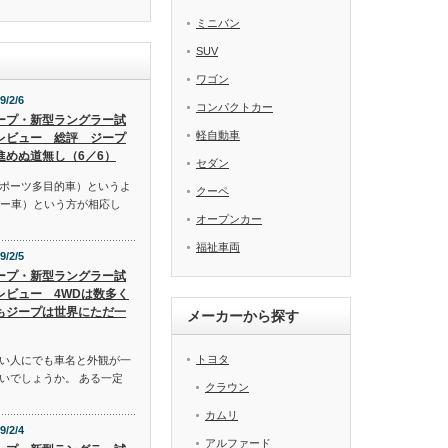
ミニバン
SUV
ワゴン
9/2/6
コンパクトカー
ープ・新型ラングラー試
軽自動車
レビュー 総評 ジープ
進めぬ道無し（6／6）
セダン
スポーツ多目的車）というよ
クーペ
リー車）という方が相応し
オープンカー
福祉車両
9/2/5
ープ・新型ラングラー試
レビュー 4WDは数多く
もジープは世界にただ一
メーカーから探す
トヨタ
い人にでも車名と外観が一
いでしょうか。 ある一定
クラウン
カムリ
9/2/4
アルファード