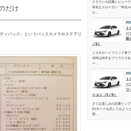
クラウンの試乗レビューで
のだけ
有名なスローガン「80点+
ル…
201
ト
ー
ディパック」というバックカメラやステアリ
前
／6）
トヨタがハイブリッド車プ
当時は街中をプリウスで走
ー…
201
ト
ー
リ
ション（3／6）
さてお楽しみの試乗インプ
EVモードを試してみよう
用…