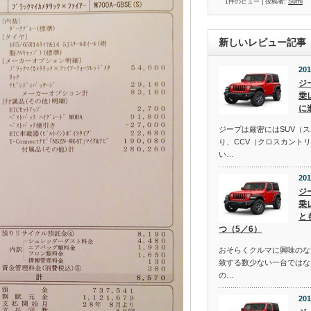
1件のビュー
|
投稿者:
Sumi
新しいレビュー記事
201
ジ
乗
に
ジープは厳密にはSUV（
り、CCV（クロスカント
い…
201
ジ
乗
と
つ（5／6）
おそらくクルマに興味のな
致する数少ない一台ではな
の…
201