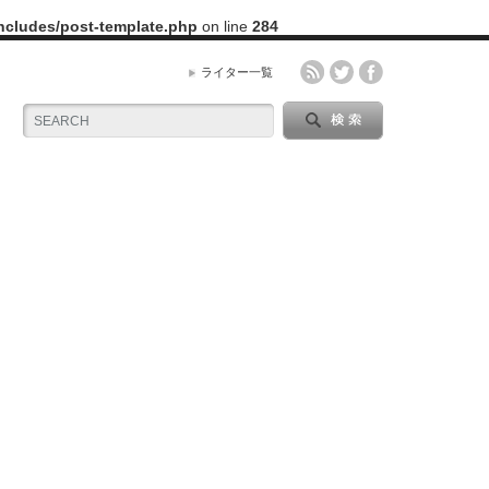
includes/post-template.php
on line
284
ライター一覧