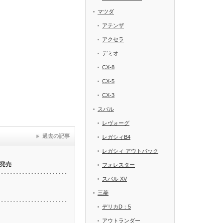
マツダ
アテンザ
アクセラ
デミオ
CX-8
CX-5
CX-3
スバル
レヴォーグ
過去の記事
レガシィB4
レガシィ アウトバック
発売
フォレスター
スバル XV
三菱
デリカD：5
アウトランダー