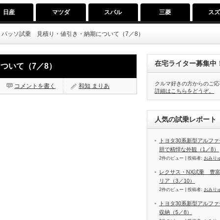
日産
マツダ
スバル
三菱
ス
・パッソ試乗 見積り・値引き・納期について（7／8）
在宅ライター募集中
ついて（7／8）
クルマ好きの方からのご応
コメントを書く
和知 まりあ
詳細はこちらをどうぞ。
人気の試乗レポート（
トヨタ30系新型アルファ
胆で精悍な外観（1／8）
2件のビュー
|
投稿者:
おみり
レクサス・NX試乗 豊
リア（3／10）
2件のビュー
|
投稿者:
おみり
トヨタ30系新型アルファ
収納（5／8）