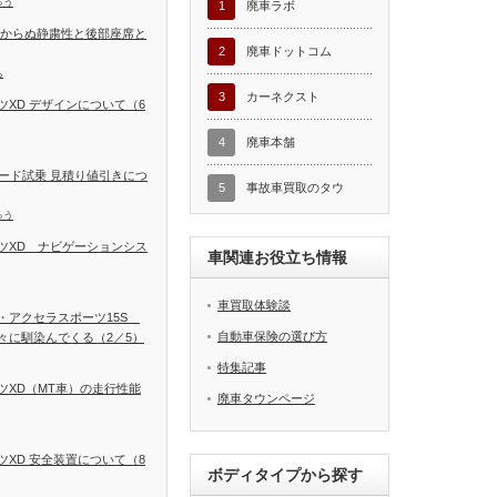
ゅう
1
廃車ラボ
しからぬ静粛性と後部座席と
2
廃車ドットコム
ち
3
カーネクスト
XD デザインについて（6
4
廃車本舗
ード試乗 見積り値引きにつ
5
事故車買取のタウ
ゅう
ツXD ナビゲーションシス
車関連お役立ち情報
車買取体験談
・アクセラスポーツ15S
自動車保険の選び方
々に馴染んでくる（2／5）
特集記事
ツXD（MT車）の走行性能
廃車タウンページ
XD 安全装置について（8
ボディタイプから探す