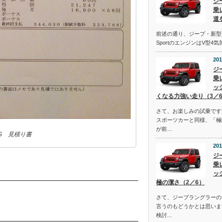
ジ
乗
道
前述の通り、ジープ・新型
SportのエンジンはV型4
201
ジ
乗
ッ
くなる力強い走り（3／
さて、お楽しみの試乗です
スポーツカーと同様、「極
が前…
S 見積り書
201
ジ
乗
ッ
極の潔さ（2／6）
さて、ジープラングラーの
言うのもどうかとは思いま
検討…