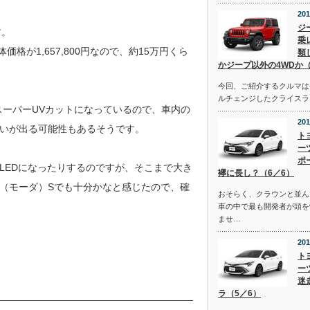
201
ジ
す。
乗
格が1,657,800円なので、約15万円くら
類
かジープ以外の4WDか（
今回、ご紹介するクルマは去
ルチェンジしたクライスラ
スーパーUVカットになっているので、車内の
201
いが出る可能性もあるそうです。
ト
ー
ポ
LEDになったりするのですが、そこまで大き
襷に長し？（6／6）
A（モーダ）Sでも十分かなと感じたので、確
おそらく、クラウンと並ん
車の中で最も開発者が頭を
ませ…
201
ト
ー
迷
ラ（5／6）