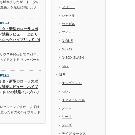
も触れましたが、トヨタの
フリード
α主義」を最初に掲げたク
シャトル
8/12/3
ヴェゼル
ヨタ・新型カローラスポ
フィット
ツ試乗レビュー 当たり
となったハイブリッド（4
N-ONE
N-BOX
リウスを発売して早21年、
N-BOX SLASH
ってるとまるでスーパーカ
S660
日産
8/12/1
ヨタ・新型カローラスポ
エルグランド
ツ試乗レビュー ハイブ
セレナ
ッドGZの試乗インプレッ
エクストレイル
レッションですが、まずは
ノート
と思ったもののハイブリッド
リーフ
デイズ
デイズ ルークス