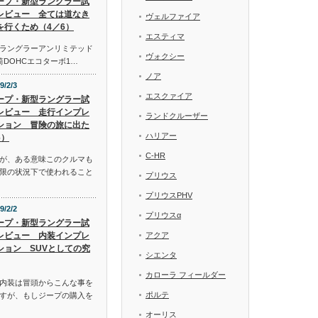
ープ・新型ラングラー試
レビュー 全ては道なき
ヴェルファイア
を行くため（4／6）
エスティマ
ラングラーアンリミテッド
ヴォクシー
気筒DOHCエコターボ1…
ノア
9/2/3
エスクァイア
ープ・新型ラングラー試
レビュー 走行インプレ
ランドクルーザー
ション 冒険の旅に出た
ハリアー
6）
C-HR
が、ある意味このクルマも
限の状況下で使われること
プリウス
プリウスPHV
9/2/2
プリウスα
ープ・新型ラングラー試
レビュー 内装インプレ
アクア
ション SUVとしての究
シエンタ
カローラ フィールダー
内装は冒頭からこんな事を
ポルテ
すが、もしジープの購入を
オーリス