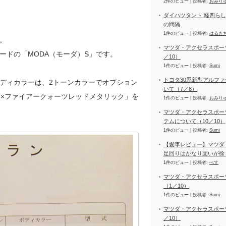
2件のビュー
|
投稿者:
おみり
ダイハツタント 軽四ら
の間隔
1件のビュー
|
投稿者:
はるき
。
マツダ・アクセラスポーツ
ードの「MODA（モーダ）S」です。
／10）
1件のビュー
|
投稿者:
Sumi
トヨタ30系新型アルファ
ディカラーは、2トーンカラーでオプション
いて（7／8）
ック×ファイアークォーツレッドメタリック」を
1件のビュー
|
投稿者:
おみり
マツダ・アクセラスポー
テムについて（10／10）
1件のビュー
|
投稿者:
Sumi
【愛車レビュー】マツダ
足回りはかなり固いが徐
1件のビュー
|
投稿者:
べす
マツダ・アクセラスポー
（1／10）
1件のビュー
|
投稿者:
Sumi
マツダ・アクセラスポーツ
／10）