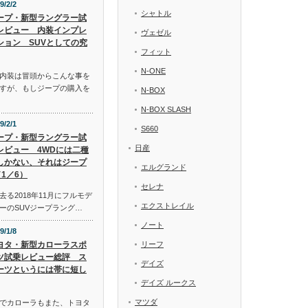
9/2/2
シャトル
ープ・新型ラングラー試
レビュー 内装インプレ
ヴェゼル
ション SUVとしての究
フィット
N-ONE
内装は冒頭からこんな事を
すが、もしジープの購入を
N-BOX
N-BOX SLASH
9/2/1
S660
ープ・新型ラングラー試
日産
レビュー 4WDには二種
しかない、それはジープ
エルグランド
1／6）
セレナ
る2018年11月にフルモデ
エクストレイル
ーのSUVジープラング…
ノート
9/1/8
ヨタ・新型カローラスポ
リーフ
ツ試乗レビュー総評 ス
デイズ
ーツというには帯に短し
デイズ ルークス
マツダ
でカローラもまた、トヨタ