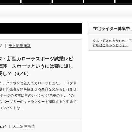
在宅ライター募集中
クルマ好きの方からのご応
詳細はこちらをどうぞ。
/8
天上院 聖璃華
タ・新型カローラスポーツ試乗レビ
総評 スポーツというには帯に短し
長し？（6／6）
く、クラウンと並んでカローラもまた、トヨタ車
最も開発者が頭を悩ませる商品なのかもしれませ
スポーツの名前に昔のレビンや兄弟車のトレノの
スポーツカーのキャラクターを期待すると中途半
コンパクトな…
2/24
天上院 聖璃華