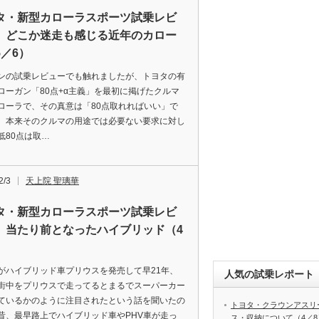
タ・新型カローラスポーツ試乗レビ
 どこか迷走も感じる近年のカロー
5／6）
ンの試乗レビューでも触れましたが、トヨタの有
ローガン「80点+α主義」を最初に掲げたクルマ
ローラで、その真意は「80点取れればいい」で
、本来そのクルマの用途では必要ない要求に対し
低80点は取…
2/3
天上院 聖璃華
タ・新型カローラスポーツ試乗レビ
 当たり前となったハイブリッド（4
）
がハイブリッド車プリウスを発売して早21年、
人気の試乗レポート（
街中をプリウスで走ってるとまるでスーパーカー
ているかのように注目されたという話を聞いたの
トヨタ・クラウンアスリ
昔、最早路上でハイブリッド車やPHV車が走っ
ス・収納について（4／8