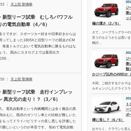
201
/15
天上院 聖璃華
ジ
乗
・新型リーフ試乗 むしろパワフル
ッ
極の潔さ（2／6）
りの電気自動車（4／6）
さて、ジープラングラーの
走りですが、スポーツカー好きや旧車好きからは
言うのもどうかとは思いま
買ってしまった180SXと旧型リーフの競走のCM
検討…
、発進トルクにおいて電気自動車に勝るものはな
ょう。 因みにカタログ上では最高出力
201
(150…
ジ
乗
類
かジープ以外の4WDか（
/10
天上院 聖璃華
今回、ご紹介するクルマは去
ルチェンジしたクライスラ
・新型リーフ試乗 走行インプレッ
201
ン 異次元の走り！？（3／6）
ト
ろ、電気自動車という内燃機関とは全く概念の異
ー
ポ
両ゆえに、既存のガソリン車との比較が難しいた
襷に長し？（6／6）
をもってドライバビリティの良し悪しを評価した
の難しいというのが本音です。 初めて電気自動
おそらく、クラウンと並ん