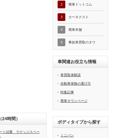
2
廃車ドットコム
3
カーネクスト
4
廃車本舗
5
事故車買取のタウ
車関連お役立ち情報
車買取体験談
自動車保険の選び方
特集記事
廃車タウンページ
24時間）
ボディタイプから探す
ート試乗 ラゲッジスペー
ミニバン
）