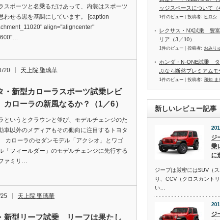
ラスポーツと名乗るだけあって、内装はスポーツ
ッジスペースについて（4
わせる黒を基調にしています。 [caption
1件のビュー
|
投稿者:
ヒロシ
achment_11020" align="aligncenter"
レクサス・NX試乗 豊
"600"…
リア（3／10）
1件のビュー
|
投稿者:
おみり
ホンダ・N-ONE試乗 
1/20
天上院 聖璃華
ぶなら断然プレミアムモ
1件のビュー
|
投稿者:
和知 ま
タ・新型カローラスポーツ試乗レビ
 カローラの新風なるか？（1／6）
新しいレビュー記事
ラというとクラウンと並び、モデルチェンジのた
201
動車以外のメディアもその動向に注目するトヨタ
ジ
。 カローラのセダンモデル「アクシオ」とワゴ
乗
ル「フィールダー」のモデルチェンジに先行する
に
ファミリ…
ジープは厳密にはSUV（
り、CCV（クロスカント
い…
/25
天上院 聖璃華
201
ジ
・新型リーフ試乗 リーフは果たし