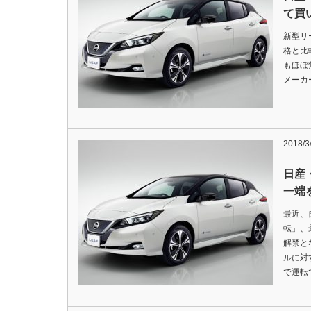
て買
新型リー
格と比
もほぼ
メーカ
2018/3
日産
一端を
最近、
転」、
解禁と
ルに対
で運転