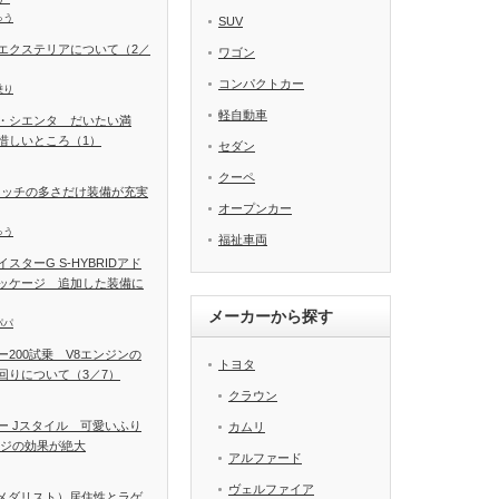
ゅう
SUV
エクステリアについて（2／
ワゴン
コンパクトカー
乗り
軽自動車
・シエンタ だいたい満
惜しいところ（1）
セダン
クーペ
イッチの多さだけ装備が充実
オープンカー
ゅう
福祉車両
ターG S-HYBRIDアド
ッケージ 追加した装備に
メーカーから探す
パパ
200試乗 V8エンジンの
トヨタ
回りについて（3／7）
クラウン
ー Jスタイル 可愛いふり
カムリ
ージの効果が絶大
アルファード
ヴェルファイア
T（メダリスト）居住性とラゲ