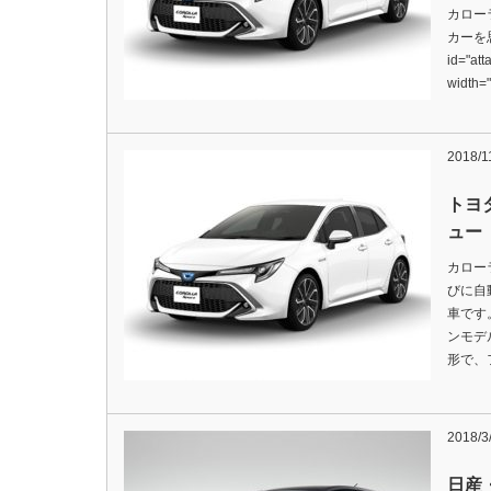
カロー
カーを思
id="att
width=
2018/1
トヨ
ュー
カロー
びに自
車です
ンモデ
形で、
2018/3
日産