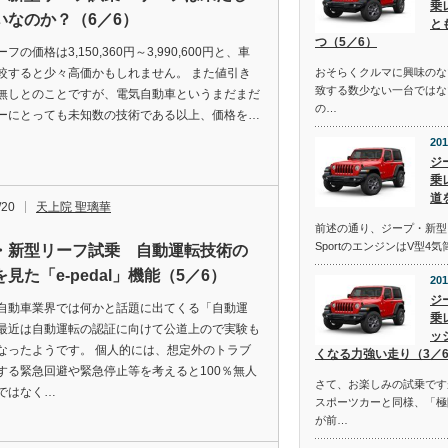
乗
いなのか？（6／6）
と
つ（5／6）
フの価格は3,150,360円～3,990,600円と、車
較すると少々高価かもしれません。 また値引き
おそらくクルマに興味のな
致する数少ない一台ではな
無しとのことですが、電気自動車というまだまだ
の…
ーにとっても未知数の技術である以上、価格を…
201
ジ
乗
道
/20
天上院 聖璃華
前述の通り、ジープ・新型
SportのエンジンはV型4
・新型リーフ試乗 自動運転技術の
見た「e-pedal」機能（5／6）
201
ジ
自動車業界では何かと話題に出てくる「自動運
乗
最近は自動運転の認証に向けて公道上ので実験も
ッ
なったようです。 個人的には、想定外のトラブ
くなる力強い走り（3／
する緊急回避や緊急停止等を考えると100％無人
さて、お楽しみの試乗です
ではなく…
スポーツカーと同様、「極
が前…