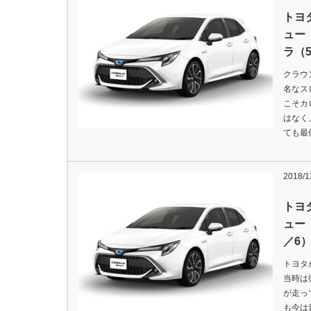
トヨ
ュー
ラ（
クラウ
名なス
こそカ
はなく
ても最
2018/1
トヨ
ュー
／6
トヨタ
当時は
が走っ
も今は