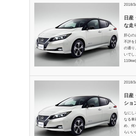
2018/3
日産
な走
肝心の
不評を
の通り
いでし
110kw
2018/3
日産
ショ
なにし
なる車
め、何
らいい