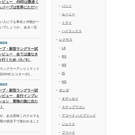
レビュー 4WDは数多く
パッソ
もジープは世界にただ一
ルーミー
い人にでも車名と外観が一
ミライ
いでしょうか。 ある一定
ハイラックス
レクサス
9/2/4
LX
ープ・新型ラングラー試
レビュー 全ては道なき
RX
を行くため（4／6）
NX
ラングラーアンリミテッド
IS
気筒DOHCエコターボ1…
HS
9/2/3
ープ・新型ラングラー試
ホンダ
レビュー 走行インプレ
オデッセイ
ション 冒険の旅に出た
6）
ステップワゴン
アコード ハイブリッド
が、ある意味このクルマも
限の状況下で使われること
ジェイド
フリード