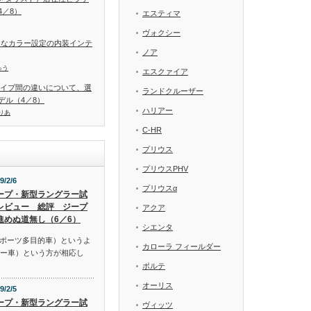
／8）
エスティマ
ヴォクシー
富なカラー設定の内装インテ
ノア
ゅう
エスクァイア
タイプ間の違いについて、選
ランドクルーザー
デル（4／8）
ハリアー
りあ
C-HR
プリウス
プリウスPHV
9/2/6
プリウスα
ープ・新型ラングラー試
レビュー 総評 ジープ
アクア
進めぬ道無し（6／6）
シエンタ
スポーツ多目的車）というよ
カローラ フィールダー
リー車）という方が相応し
ポルテ
オーリス
9/2/5
ープ・新型ラングラー試
ヴィッツ