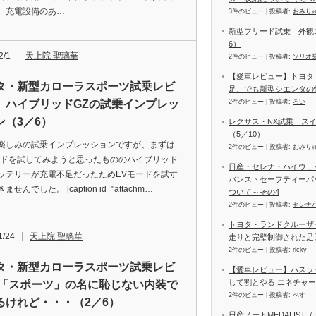
、充電設備のあ…
3件のビュー
|
投稿者:
おみり
新型フリード試乗 外観
6）
2/1
天上院 聖璃華
2件のビュー
|
投稿者:
ソリオ
【愛車レビュー】トヨタ
タ・新型カローラスポーツ試乗レビ
足、でも新型シエンタの
 ハイブリッドGZの試乗インプレッ
2件のビュー
|
投稿者:
ろい
ン（3／6）
レクサス・NX試乗 ス
（5／10）
楽しみの試乗インプレッションですが、まずは
2件のビュー
|
投稿者:
おみり
ードを試してみようと思ったもののハイブリッド
日産・セレナ・ハイウェイス
ッテリーが充電不足だったためEVモードを試す
バンストセーフティーパ
せんでした。 [caption id="attachm…
ついて～その4
2件のビュー
|
投稿者:
セレナ
トヨタ・ランドクルーザー
1/24
天上院 聖璃華
走りと完璧制御された足
2件のビュー
|
投稿者:
ricky
タ・新型カローラスポーツ試乗レビ
【愛車レビュー】ハスラ
して割とやる エネチャ
 「スポーツ」の名に恥じない内装で
2件のビュー
|
投稿者:
べす
るけれど・・・（2／6）
日産ノートMEDALIS