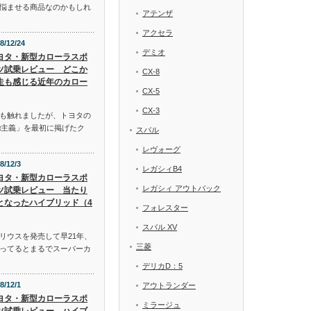
悩ませる商品なのかもしれ
アテンザ
アクセラ
8/12/24
デミオ
ヨタ・新型カローラスポ
ツ試乗レビュー どこか
CX-8
走も感じる近年のカロー
CX-5
CX-3
も触れましたが、トヨタの
α主義」を最初に掲げたク
スバル
レヴォーグ
8/12/3
レガシィB4
ヨタ・新型カローラスポ
レガシィ アウトバック
ツ試乗レビュー 当たり
となったハイブリッド（4
フォレスター
スバル XV
リウスを発売して早21年、
三菱
ってるとまるでスーパーカ
デリカD：5
8/12/1
アウトランダー
ヨタ・新型カローラスポ
ミラージュ