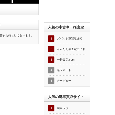
！
人気の中古車一括査定
募をお待ちしております。
1
ズバット車買取比較
2
かんたん車査定ガイド
3
一括査定.com
4
楽天オート
5
カービュー
人気の廃車買取サイト
1
廃車ラボ