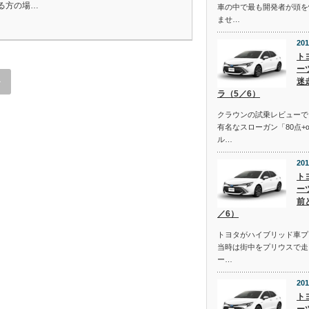
る方の場…
車の中で最も開発者が頭を
ませ…
201
ト
ー
迷
»
ラ（5／6）
クラウンの試乗レビューで
有名なスローガン「80点+
ル…
201
ト
ー
前
／6）
トヨタがハイブリッド車プ
当時は街中をプリウスで走
ー…
201
ト