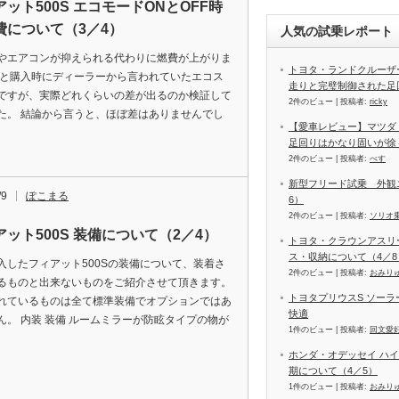
ット500S エコモードONとOFF時
費について（3／4）
人気の試乗レポート（
やエアコンが抑えられる代わりに燃費が上がりま
トヨタ・ランドクルーザー
 と購入時にディーラーから言われていたエコス
走りと完璧制御された足
ですが、実際どれくらいの差が出るのか検証して
2件のビュー
|
投稿者:
ricky
た。 結論から言うと、ほぼ差はありませんでし
【愛車レビュー】マツダ
足回りはかなり固いが徐
2件のビュー
|
投稿者:
べす
新型フリード試乗 外観
/9
ぽこまる
6）
2件のビュー
|
投稿者:
ソリオ
アット500S 装備について（2／4）
トヨタ・クラウンアスリ
ス・収納について（4／8
入したフィアット500Sの装備について、装着さ
2件のビュー
|
投稿者:
おみり
るものと出来ないものをご紹介させて頂きます。
トヨタプリウスS ソー
れているものは全て標準装備でオプションではあ
快適
ん。 内装 装備 ルームミラーが防眩タイプの物が
1件のビュー
|
投稿者:
回文愛
ホンダ・オデッセイ ハ
期について（4／5）
1件のビュー
|
投稿者:
おみり