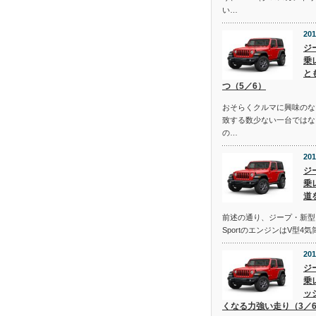
い…
201
ジ
乗
と
つ（5／6）
おそらくクルマに興味のな
致する数少ない一台ではな
の…
201
ジ
乗
道
前述の通り、ジープ・新型
SportのエンジンはV型4
201
ジ
乗
ッ
くなる力強い走り（3／