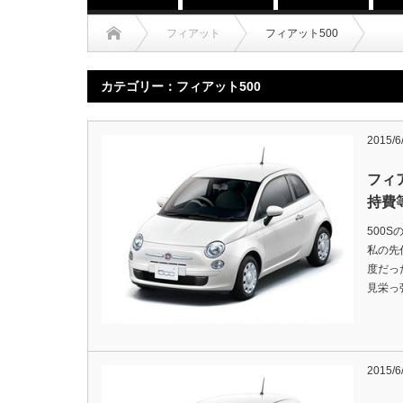
フィアット
フィアット500
カテゴリー：フィアット500
2015/6
フィ
持費
500
私の先
度だっ
見栄っ
2015/6