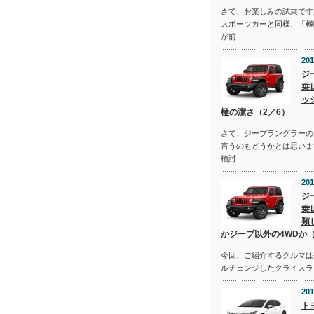
さて、お楽しみの試乗です
スポーツカーと同様、「極
が前…
201
ジ
乗
ッ
極の潔さ（2／6）
さて、ジープラングラーの
言うのもどうかとは思いま
検討…
201
ジ
乗
類
かジープ以外の4WDか（
今回、ご紹介するクルマは去
ルチェンジしたクライスラ
201
ト