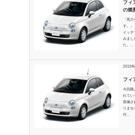
フィア
の燃
「馬力
す。」
イッチ
みまし
た。…
2015/6
フィ
今回購
れてい
装備さ
りませ
付…