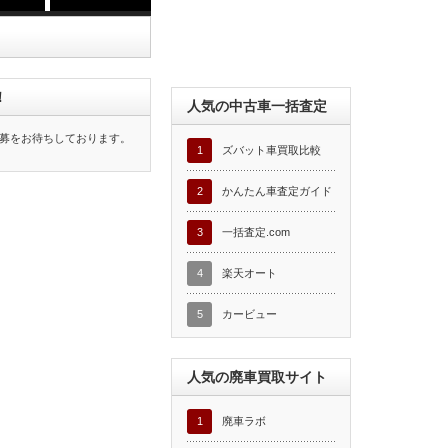
！
人気の中古車一括査定
募をお待ちしております。
1
ズバット車買取比較
2
かんたん車査定ガイド
3
一括査定.com
4
楽天オート
5
カービュー
人気の廃車買取サイト
1
廃車ラボ