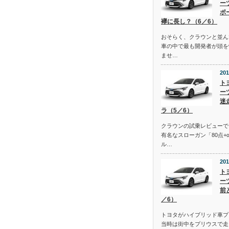
ー
ポ
襷に長し？（6／6）
おそらく、クラウンと並ん
車の中で最も開発者が頭を
ませ…
201
ト
ー
迷
ラ（5／6）
クラウンの試乗レビューで
有名なスローガン「80点+
ル…
201
ト
ー
前
／6）
トヨタがハイブリッド車プ
当時は街中をプリウスで走