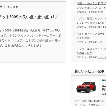
日産・エルグランド ライ
/6
ぽこまる
ンジンがオススメ（3／6
1件のビュー
|
投稿者:
ricky
アット500Sの良い点・悪い点（1／
スズキ・新型スイフト ハ
ンプレッション（2／5）
1件のビュー
|
投稿者:
ぽこま
ト500S（2014年式） 4人乗り／0.87Ｌ／FF／
ポルシェ・ボクスターS（
ニュアルトランスミッション ボディーカラー：ボ
しての感想
ホワイト マニュアルならではの操作感 まず良い
1件のビュー
|
投稿者:
ゼロ
が、これは好みにもよりますがミ…
トヨタ・エスクァイアに
との違いなど
1件のビュー
|
投稿者:
たいし
新しいレビュー記事
201
ジ
乗
に
ジープは厳密にはSUV（
り、CCV（クロスカント