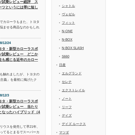
ツ試乗レビュー総評 ス
シャトル
ーツというには帯に短し
ヴェゼル
でカローラもまた、トヨタ
フィット
悩ませる商品なのかもしれ
N-ONE
N-BOX
8/12/24
N-BOX SLASH
ヨタ・新型カローラスポ
ツ試乗レビュー どこか
S660
走も感じる近年のカロー
日産
エルグランド
も触れましたが、トヨタの
α主義」を最初に掲げたク
セレナ
エクストレイル
8/12/3
ノート
ヨタ・新型カローラスポ
ツ試乗レビュー 当たり
リーフ
となったハイブリッド（4
デイズ
デイズ ルークス
リウスを発売して早21年、
ってるとまるでスーパーカ
マツダ