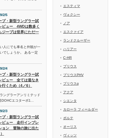
エスティマ
ヴォクシー
9/2/5
ープ・新型ラングラー試
ノア
レビュー 4WDは数多く
もジープは世界にただ一
エスクァイア
ランドクルーザー
い人にでも車名と外観が一
ハリアー
いでしょうか。 ある一定
C-HR
プリウス
9/2/4
ープ・新型ラングラー試
プリウスPHV
レビュー 全ては道なき
プリウスα
を行くため（4／6）
アクア
ラングラーアンリミテッド
気筒DOHCエコターボ1…
シエンタ
カローラ フィールダー
9/2/3
ープ・新型ラングラー試
ポルテ
レビュー 走行インプレ
オーリス
ション 冒険の旅に出た
6）
ヴィッツ