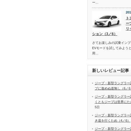
ー…
201
ト
ー
リ
ション（3／6）
さてお楽しみの試乗インプ
EVモードを試してみよう
用…
新しいレビュー記事
ジープ・新型ラングラー
プに進めぬ道無し（6／6
ジープ・新型ラングラー
くともジープは世界にた
5日
ジープ・新型ラングラー
き道を行くため（4／6）
ジープ・新型ラングラー