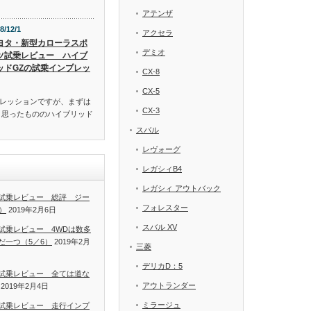
アテンザ
8/12/1
アクセラ
ヨタ・新型カローラスポ
デミオ
ツ試乗レビュー ハイブ
ッドGZの試乗インプレッ
CX-8
CX-5
レッションですが、まずは
CX-3
と思ったもののハイブリッド
スバル
レヴォーグ
レガシィB4
レガシィ アウトバック
試乗レビュー 総評 ジー
フォレスター
）
2019年2月6日
スバル XV
試乗レビュー 4WDは数多
だ一つ（5／6）
2019年2月
三菱
デリカD：5
試乗レビュー 全ては道な
アウトランダー
2019年2月4日
ミラージュ
試乗レビュー 走行インプ