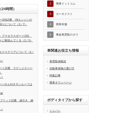
2
廃車ドットコム
24時間）
3
カーネクスト
200試乗 V8エンジンの
回りについて（3／7）
4
廃車本舗
5
事故車買取のタウ
・アクセラスポーツ15S
々に馴染んでくる（2／5）
車関連お役立ち情報
エクステリアについて（2／
乗り
車買取体験談
ート試乗 ラゲッジスペー
自動車保険の選び方
）
特集記事
ゅう
廃車タウンページ
ラーパネル付きサンルーフは
好家
ボディタイプから探す
イブリッド試乗 値引き、納
ゅう
ミニバン