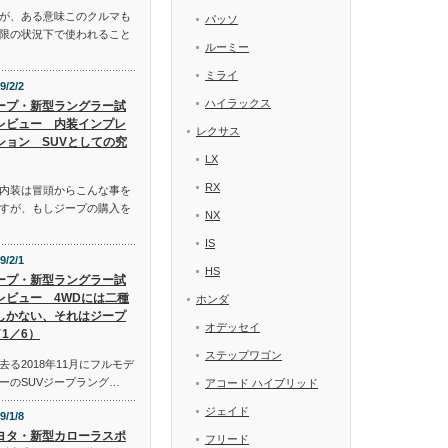
が、ある意味このクルマも
パッソ
限の状況下で使われること
ルーミー
ミライ
9/2/2
ハイラックス
ープ・新型ラングラー試
レビュー 内装インプレ
レクサス
ション SUVとしての究
LX
RX
内装は冒頭からこんな事を
すが、もしジープの購入を
NX
IS
9/2/1
HS
ープ・新型ラングラー試
レビュー 4WDには二種
ホンダ
しかない、それはジープ
オデッセイ
1／6）
ステップワゴン
る2018年11月にフルモデ
ーのSUVジープラング…
アコード ハイブリッド
ジェイド
9/1/8
ヨタ・新型カローラスポ
フリード