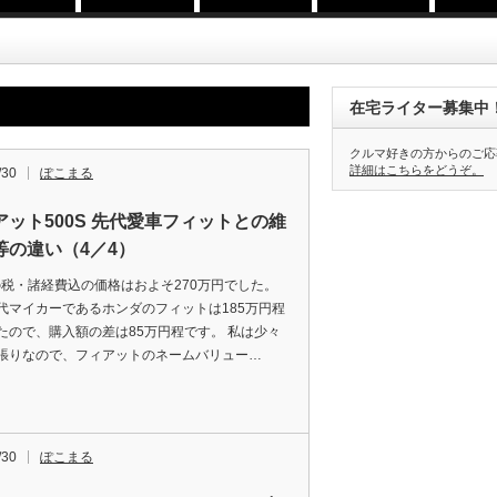
在宅ライター募集中
クルマ好きの方からのご応
詳細はこちらをどうぞ。
/30
ぽこまる
アット500S 先代愛車フィットとの維
等の違い（4／4）
Sの税・諸経費込の価格はおよそ270万円でした。
代マイカーであるホンダのフィットは185万円程
たので、購入額の差は85万円程です。 私は少々
張りなので、フィアットのネームバリュー…
/30
ぽこまる