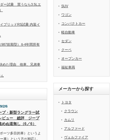
ダー試乗 買うなら3.5Lエ
SUV
）
ワゴン
コンパクトカー
イブリッドRS試乗 内装イ
軽自動車
る
セダン
987前期型）を4年間所有
クーペ
オープンカー
決めた理由 他車、兄弟車
福祉車両
さん
メーカーから探す
トヨタ
9/2/6
クラウン
ープ・新型ラングラー試
レビュー 総評 ジープ
カムリ
進めぬ道無し（6／6）
アルファード
スポーツ多目的車）というよ
ヴェルファイア
リー車）という方が相応し