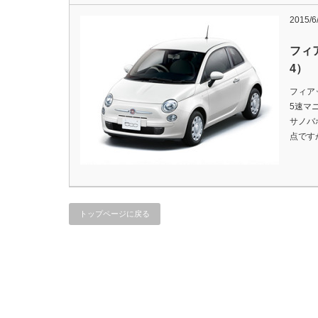
2015/6
フィ
4）
フィアッ
5速マ
サノバ
点です
トップページに戻る