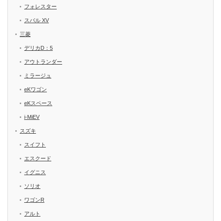
フォレスター
スバル XV
三菱
デリカD：5
アウトランダー
ミラージュ
eKワゴン
eKスペース
i-MiEV
スズキ
スイフト
エスクード
イグニス
ソリオ
ワゴンR
アルト