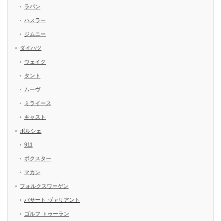
ラパン
ハスラー
ジムニー
ダイハツ
ウェイク
タント
ムーヴ
ミライース
キャスト
ポルシェ
911
ボクスター
マカン
フォルクスワーゲン
パサート ヴァリアント
ゴルフ トゥーラン