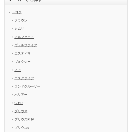
トヨタ
クラウン
カムリ
アルファード
ヴェルファイア
エスティマ
ヴォクシー
ノア
エスクァイア
ランドクルーザー
ハリアー
C-HR
プリウス
プリウスPHV
プリウスα