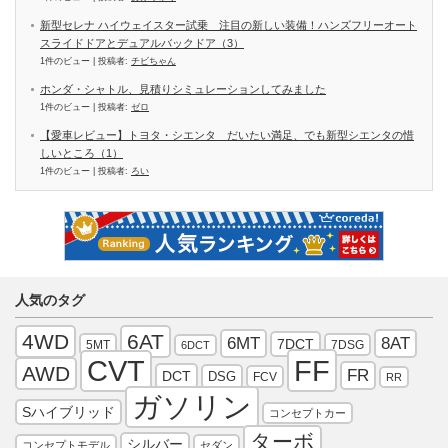
新型セレナ ハイウェイスター試乗 注目の新しい装備！ハンズフリーオート
スライドドアとデュアルバックドア（3）
1件のビュー
|
投稿者:
チビちゃん
ホンダ・シャトル、見積りシミュレーションしてみました
1件のビュー
|
投稿者:
ゼロ
【愛車レビュー】トヨタ・シエンタ だいたい満足、でも新型シエンタの惜
しいところ（1）
1件のビュー
|
投稿者:
ろい
人気のタグ
4WD
6AT
6MT
8AT
7DCT
5MT
7DSG
6DCT
FF
CVT
AWD
FR
DCT
DSG
FCV
RR
ガソリン
Sハイブリッド
コンセプトカー
ターボ
シルバー
コンセプトモデル
セダン