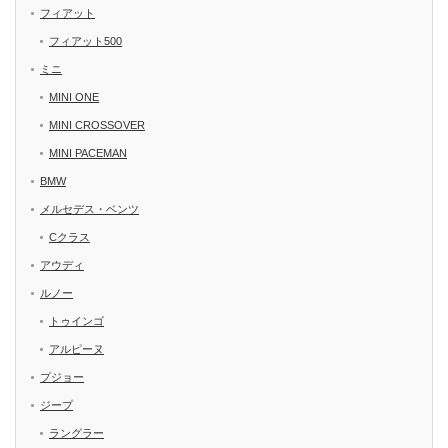
フィアット
フィアット500
ミニ
MINI ONE
MINI CROSSOVER
MINI PACEMAN
BMW
メルセデス・ベンツ
Cクラス
アウディ
ルノー
トゥインゴ
アルピーヌ
プジョー
ジープ
ラングラー