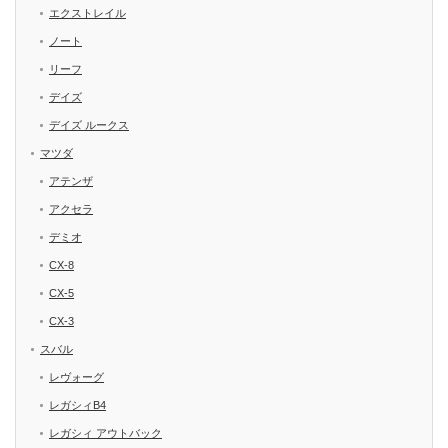
エクストレイル
ノート
リーフ
デイズ
デイズ ルークス
マツダ
アテンザ
アクセラ
デミオ
CX-8
CX-5
CX-3
スバル
レヴォーグ
レガシィB4
レガシィ アウトバック