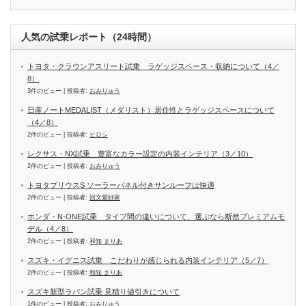
人気の試乗レポート（24時間）
トヨタ・クラウンアスリート試乗 ラゲッジスペース・収納について（4／
8）
3件のビュー
|
投稿者:
おみりゅう
日産ノートMEDALIST（メダリスト）居住性とラゲッジスペースについて
（4／8）
2件のビュー
|
投稿者:
ヒロシ
レクサス・NX試乗 豊富なカラー設定の内装インテリア（3／10）
2件のビュー
|
投稿者:
おみりゅう
トヨタプリウスS ソーラーパネル付きサンルーフは快適
2件のビュー
|
投稿者:
回文愛好家
ホンダ・N-ONE試乗 タイプ間の違いについて、選ぶなら断然プレミアムモ
デル（4／8）
2件のビュー
|
投稿者:
和知 まりあ
スズキ・イグニス試乗 こだわりが感じられる内装インテリア（5／7）
2件のビュー
|
投稿者:
和知 まりあ
スズキ新型ラパン試乗 見積り値引きについて
1件のビュー
|
投稿者:
おみりゅう