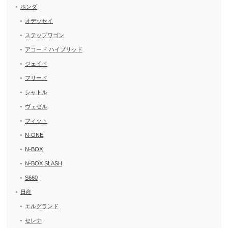
ホンダ
オデッセイ
ステップワゴン
アコード ハイブリッド
ジェイド
フリード
シャトル
ヴェゼル
フィット
N-ONE
N-BOX
N-BOX SLASH
S660
日産
エルグランド
セレナ