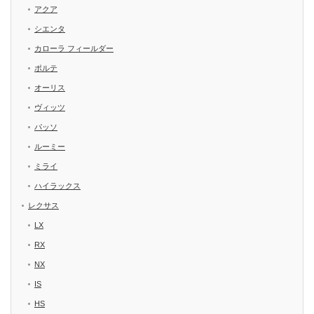
アクア
シエンタ
カローラ フィールダー
ポルテ
オーリス
ヴィッツ
パッソ
ルーミー
ミライ
ハイラックス
レクサス
LX
RX
NX
IS
HS