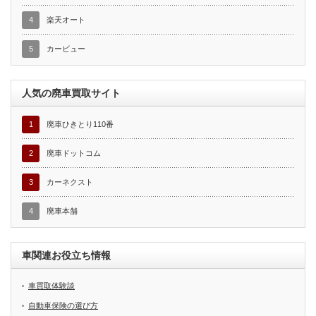
4
楽天オート
5
カービュー
人気の廃車買取サイト
1
廃車ひきとり110番
2
廃車ドットコム
3
カーネクスト
4
廃車本舗
車関連お役立ち情報
車買取体験談
自動車保険の選び方