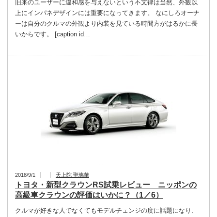
旧来のユーザーに違和感を与えないという不文律は当然、外観以
上にインパネデザインには重要になってきます。 なにしろオーナ
ーは自分のクルマの外観より内装を見ている時間方がはるかに長
いからです。 [caption id…
2018/9/1
天上院 聖璃華
トヨタ・新型クラウンRS試乗レビュー ニッポンの
高級車クラウンの評価はいかに？（1／6）
クルマが好きな人でなくてもモデルチェンジの度に話題になり、