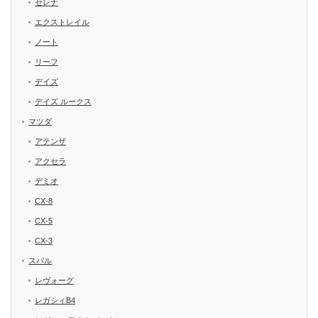
セレナ
エクストレイル
ノート
リーフ
デイズ
デイズ ルークス
マツダ
アテンザ
アクセラ
デミオ
CX-8
CX-5
CX-3
スバル
レヴォーグ
レガシィB4