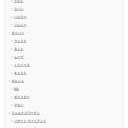
アルト
ラパン
ハスラー
ジムニー
ダイハツ
ウェイク
タント
ムーヴ
ミライース
キャスト
ポルシェ
911
ボクスター
マカン
フォルクスワーゲン
パサート ヴァリアント