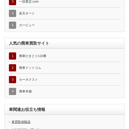
3
一括査定.com
4
楽天オート
5
カービュー
人気の廃車買取サイト
1
廃車ひきとり110番
2
廃車ドットコム
3
カーネクスト
4
廃車本舗
車関連お役立ち情報
車買取体験談