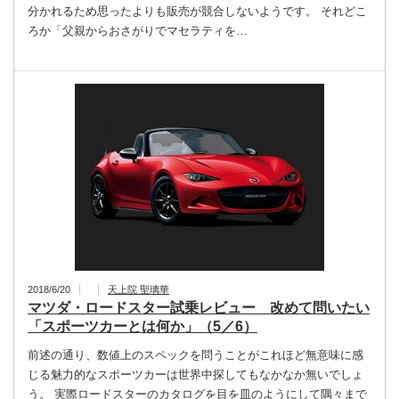
分かれるため思ったよりも販売が競合しないようです。 それどこ
ろか「父親からおさがりでマセラティを…
2018/6/20
天上院 聖璃華
マツダ・ロードスター試乗レビュー 改めて問いたい
「スポーツカーとは何か」（5／6）
前述の通り、数値上のスペックを問うことがこれほど無意味に感
じる魅力的なスポーツカーは世界中探してもなかなか無いでしょ
う。 実際ロードスターのカタログを目を皿のようにして隅々まで