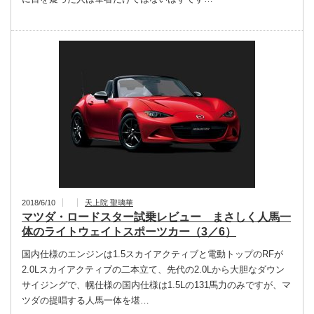
2018/6/10
天上院 聖璃華
マツダ・ロードスター試乗レビュー まさしく人馬一
体のライトウェイトスポーツカー（3／6）
国内仕様のエンジンは1.5スカイアクティブと電動トップのRFが
2.0Lスカイアクティブの二本立て、先代の2.0Lから大胆なダウン
サイジングで、幌仕様の国内仕様は1.5Lの131馬力のみですが、マ
ツダの提唱する人馬一体を堪…