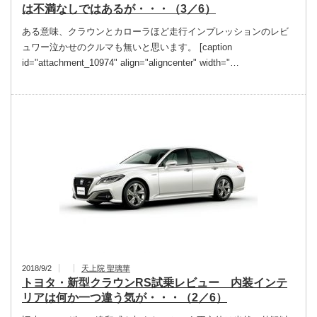
は不満なしではあるが・・・（3／6）
ある意味、クラウンとカローラほど走行インプレッションのレビ
ュワー泣かせのクルマも無いと思います。 [caption
id="attachment_10974" align="aligncenter" width="…
2018/9/2
天上院 聖璃華
トヨタ・新型クラウンRS試乗レビュー 内装インテ
リアは何か一つ違う気が・・・（2／6）