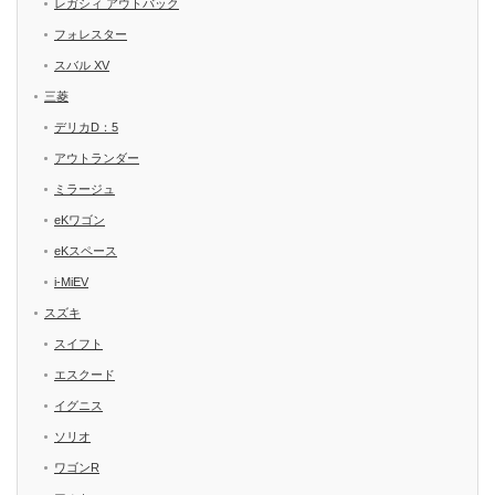
レガシィ アウトバック
フォレスター
スバル XV
三菱
デリカD：5
アウトランダー
ミラージュ
eKワゴン
eKスペース
i-MiEV
スズキ
スイフト
エスクード
イグニス
ソリオ
ワゴンR