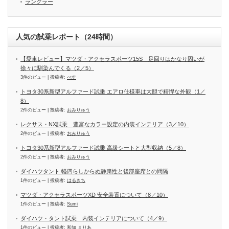
ラングラー
人気の試乗レポート（24時間）
【愛車レビュー】マツダ・アクセラスポーツ15S 足回りはかなり固いが
徐々に馴染んでくる（2／5）
3件のビュー
|
投稿者:
べす
トヨタ30系新型アルファード試乗 エアロ仕様車は大胆で精悍な外観（1／
8）
2件のビュー
|
投稿者:
おみりゅう
レクサス・NX試乗 豊富なカラー設定の内装インテリア（3／10）
2件のビュー
|
投稿者:
おみりゅう
トヨタ30系新型アルファード試乗 高級シートと大型収納（5／8）
2件のビュー
|
投稿者:
おみりゅう
ダイハツタント 軽四らしからぬ静粛性と後部座席との間隔
1件のビュー
|
投稿者:
はるきち
マツダ・アクセラスポーツXD 安全装置について（8／10）
1件のビュー
|
投稿者:
Sumi
ダイハツ・タント試乗 内装インテリアについて（4／9）
1件のビュー
|
投稿者:
和知 まりあ