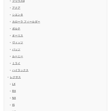
プリウスα
アクア
シエンタ
カローラ フィールダー
ポルテ
オーリス
ヴィッツ
パッソ
ルーミー
ミライ
ハイラックス
レクサス
LX
RX
NX
IS