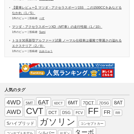
【愛車レビュー】マツダ・アクセラスポーツ15S この1500CCをあなどる
なかれ（1／5）
1件のビュー
|
投稿者:
べす
マツダ・アクセラスポーツXD（MT車）の走行性能（1／10）
1件のビュー
|
投稿者:
Sumi
トヨタ30系新型アルファード試乗 ノーマル仕様車は優雅で華麗さの溢れる
エクステリア（2／8）
1件のビュー
|
投稿者:
おみりゅう
人気のタグ
4WD
6AT
6MT
8AT
7DCT
5MT
7DSG
6DCT
FF
CVT
AWD
FR
DCT
DSG
FCV
RR
ガソリン
Sハイブリッド
コンセプトカー
ターボ
シルバー
コンセプトモデル
セダン