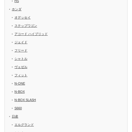
HS
ホンダ
オデッセイ
ステップワゴン
アコード ハイブリッド
ジェイド
フリード
シャトル
ヴェゼル
フィット
N-ONE
N-BOX
N-BOX SLASH
S660
日産
エルグランド