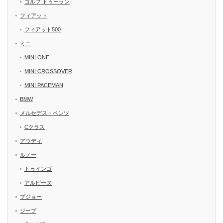
ゴルフ トゥーラン
フィアット
フィアット500
ミニ
MINI ONE
MINI CROSSOVER
MINI PACEMAN
BMW
メルセデス・ベンツ
Cクラス
アウディ
ルノー
トゥインゴ
アルピーヌ
プジョー
ジープ