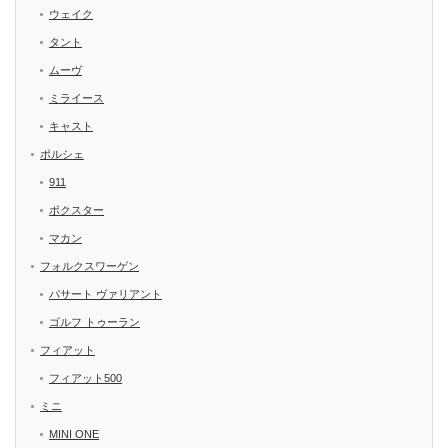
ウェイク
タント
ムーヴ
ミライース
キャスト
ポルシェ
911
ボクスター
マカン
フォルクスワーゲン
パサート ヴァリアント
ゴルフ トゥーラン
フィアット
フィアット500
ミニ
MINI ONE