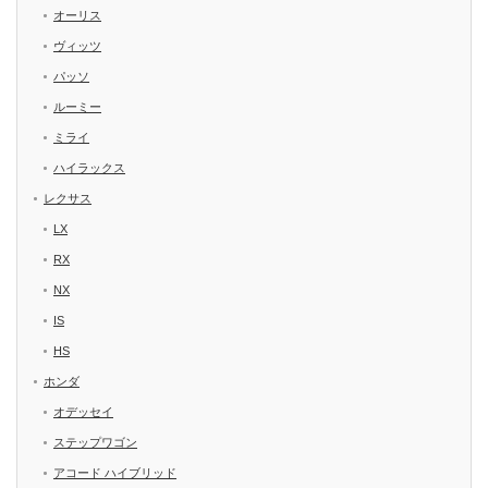
オーリス
ヴィッツ
パッソ
ルーミー
ミライ
ハイラックス
レクサス
LX
RX
NX
IS
HS
ホンダ
オデッセイ
ステップワゴン
アコード ハイブリッド