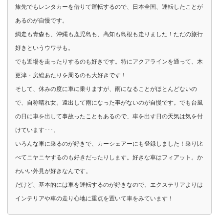
旅先でもレンタカーを借りて運転するので、日本全国、運転したことが
あるのが自慢です。
網走も青森も、沖縄も鹿児島も、高知も島根も走りました！ただの旅行
好きというウワサも。
でも近場を走ったりするのも好きです。特にアクアラインを通って、木
更津・房総あたりを周るのも大好きです！
そして、休みの度に車に乗りますが、雨になることがほとんどないの
で、自称晴れ女。遠出して雨になった事がないのが自慢です。でも台風
の日に車を出して事故ったこともあるので、車を出す日の天気は気を付
けています･･･。
いろんな車に乗るのが好きで、カーシェアーにも登録しました！乗り比
べてニヤニヤするのも好きだったりします。好きな車はフィアット。か
わいい外見が好きなんです。
だけど、基本的には車を運転するのが好きなので、エクステリアよりは
インテリアや車の走り心地に重点を置いて車をみています！