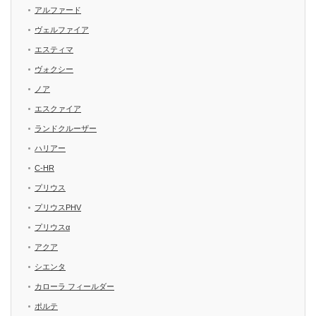
アルファード
ヴェルファイア
エスティマ
ヴォクシー
ノア
エスクァイア
ランドクルーザー
ハリアー
C-HR
プリウス
プリウスPHV
プリウスα
アクア
シエンタ
カローラ フィールダー
ポルテ