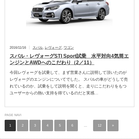
2016/11/16
スバル
,
レヴォーグ
,
ワゴン
スバル・レヴォーグSTI Sport試乗 水平対向4気筒エ
ンジンとAWDへのこだわり（2／11）
今回レヴォーグを試乗して、まず営業さんに説明して頂いたのが
レヴォーグのエンジンについてでした。 スバルの車がどうして売
れているのか、試乗をして説明を聞くと、走りにこだわりをもつ
ユーザーからの熱い支持を得ているのだと実感…
PAGE NAVI
1
2
3
4
5
6
…
12
»