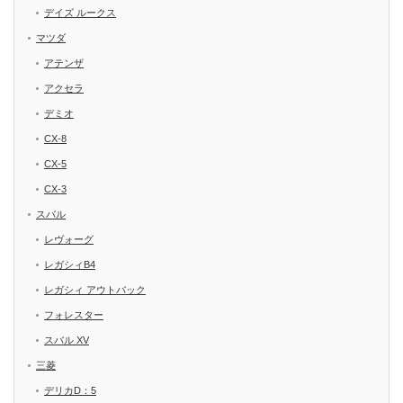
デイズ ルークス
マツダ
アテンザ
アクセラ
デミオ
CX-8
CX-5
CX-3
スバル
レヴォーグ
レガシィB4
レガシィ アウトバック
フォレスター
スバル XV
三菱
デリカD：5