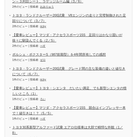
ン～３列目シート、ラゲッジルーム編（3／6）
2件のビュー
|
投稿者:
おみりゅう
トヨタ・ランドクルーザー200試乗 V8エンジンの走りと完璧制御された足
回りについて（3／7）
2件のビュー
|
投稿者:
ricky
【愛車レビュー】マツダ・アクセラスポーツ15S 足回りはかなり固いが
徐々に馴染んでくる（2／5）
2件のビュー
|
投稿者:
べす
ポルシェ・ボクスターS（987前期型）を4年間所有しての感想
1件のビュー
|
投稿者:
ゼロ
トヨタ・ランドクルーザー200試乗 グレード間の主な装備の違いと値引き
について（6／7）
1件のビュー
|
投稿者:
ricky
【愛車レビュー】トヨタ・シエンタ だいたい満足、でも新型シエンタの惜
しいところ（1）
1件のビュー
|
投稿者:
ろい
【愛車レビュー】マツダ・アクセラスポーツ15S 競合はインプレッサ一本
で！値引きは！？（5／5）
1件のビュー
|
投稿者:
べす
トヨタ30系新型アルファード試乗 エアロ仕様車は大胆で精悍な外観（1／
8）