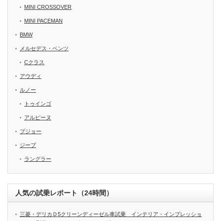
MINI CROSSOVER
MINI PACEMAN
BMW
メルセデス・ベンツ
Cクラス
アウディ
ルノー
トゥインゴ
アルピーヌ
プジョー
ジープ
ラングラー
人気の試乗レポート（24時間）
三菱・デリカＤ5クリーンディーゼル車試乗 インテリア・インプレッショ