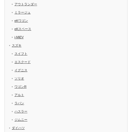
アウトランダー
ミラージュ
eKワゴン
eKスペース
i-MiEV
スズキ
スイフト
エスクード
イグニス
ソリオ
ワゴンR
アルト
ラパン
ハスラー
ジムニー
ダイハツ