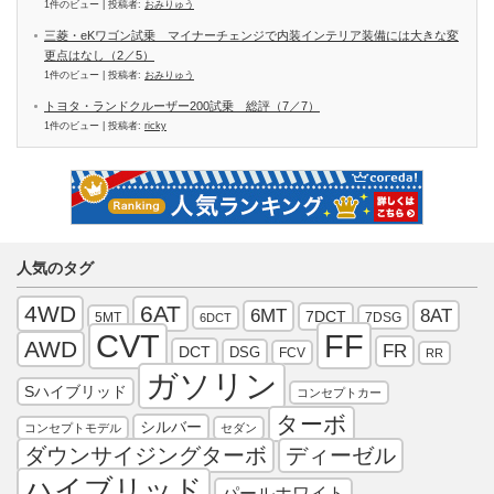
1件のビュー
|
投稿者:
おみりゅう
三菱・eKワゴン試乗 マイナーチェンジで内装インテリア装備には大きな変
更点はなし（2／5）
1件のビュー
|
投稿者:
おみりゅう
トヨタ・ランドクルーザー200試乗 総評（7／7）
1件のビュー
|
投稿者:
ricky
人気のタグ
4WD
6AT
6MT
8AT
7DCT
5MT
7DSG
6DCT
FF
CVT
AWD
FR
DCT
DSG
FCV
RR
ガソリン
Sハイブリッド
コンセプトカー
ターボ
シルバー
コンセプトモデル
セダン
ダウンサイジングターボ
ディーゼル
ハイブリッド
パールホワイト