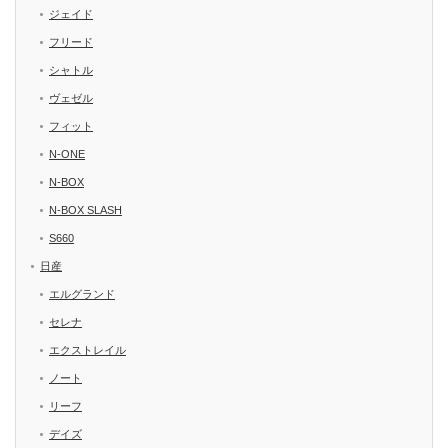
ジェイド
フリード
シャトル
ヴェゼル
フィット
N-ONE
N-BOX
N-BOX SLASH
S660
日産
エルグランド
セレナ
エクストレイル
ノート
リーフ
デイズ