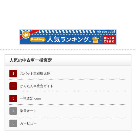
人気の中古車一括査定
1
ズバット車買取比較
2
かんたん車査定ガイド
3
一括査定.com
4
楽天オート
5
カービュー