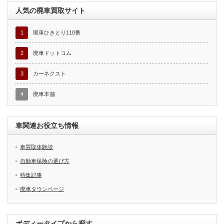
人気の廃車買取サイト
1
廃車ひきとり110番
2
廃車ドットコム
3
カーネクスト
4
廃車本舗
車関連お役立ち情報
車買取体験談
自動車保険の選び方
特集記事
廃車タウンページ
ボディータイプから探す