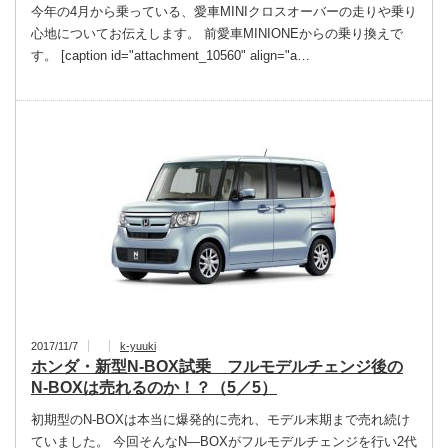
今年の4月から乗っている、愛車MINIクロスオーバーの走りや乗り
心地についてお伝えします。 前愛車MINIONEからの乗り換えで
す。 [caption id="attachment_10560" align="a…
2017/11/7
k-yuuki
ホンダ・新型N-BOX試乗 フルモデルチェンジ後の
N-BOXは売れるのか！？（5／5）
初期型のN-BOXは本当に爆発的に売れ、モデル末期まで売れ続け
ていました。 今回そんなN―BOXがフルモデルチェンジを行い2代