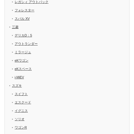
レガシィ アウトバック
フォレスター
スバル XV
三菱
デリカD：5
アウトランダー
ミラージュ
eKワゴン
eKスペース
i-MiEV
スズキ
スイフト
エスクード
イグニス
ソリオ
ワゴンR