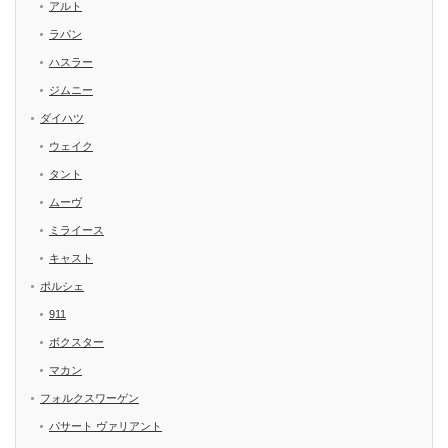
アルト
ラパン
ハスラー
ジムニー
ダイハツ
ウェイク
タント
ムーヴ
ミライース
キャスト
ポルシェ
911
ボクスター
マカン
フォルクスワーゲン
パサート ヴァリアント