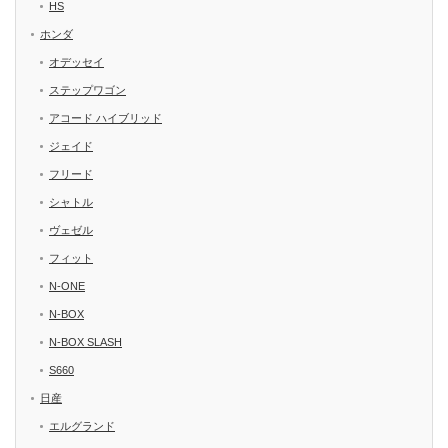
HS
ホンダ
オデッセイ
ステップワゴン
アコード ハイブリッド
ジェイド
フリード
シャトル
ヴェゼル
フィット
N-ONE
N-BOX
N-BOX SLASH
S660
日産
エルグランド