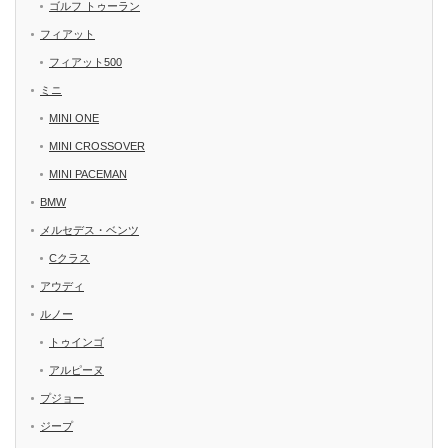
ゴルフ トゥーラン
フィアット
フィアット500
ミニ
MINI ONE
MINI CROSSOVER
MINI PACEMAN
BMW
メルセデス・ベンツ
Cクラス
アウディ
ルノー
トゥインゴ
アルピーヌ
プジョー
ジープ