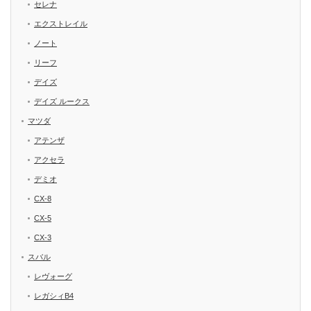
セレナ
エクストレイル
ノート
リーフ
デイズ
デイズ ルークス
マツダ
アテンザ
アクセラ
デミオ
CX-8
CX-5
CX-3
スバル
レヴォーグ
レガシィB4