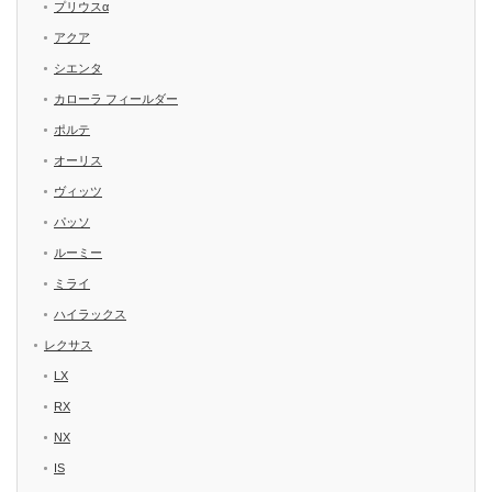
プリウスα
アクア
シエンタ
カローラ フィールダー
ポルテ
オーリス
ヴィッツ
パッソ
ルーミー
ミライ
ハイラックス
レクサス
LX
RX
NX
IS