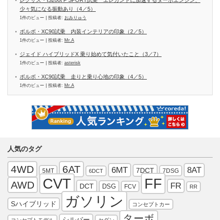
レクサス・IS200t F SPORT試乗 エレガントに加速するターボエンジン、
少々気になる振動あり（4／5）
1件のビュー
|
投稿者:
おみりゅう
ボルボ・XC90試乗 内装インテリアの印象（2／5）
1件のビュー
|
投稿者:
Mr.A
ジェイド ハイブリッドX 乗り始めて気付いたこと（3／7）
1件のビュー
|
投稿者:
asterisk
ボルボ・XC90試乗 走りと乗り心地の印象（4／5）
1件のビュー
|
投稿者:
Mr.A
人気のタグ
4WD
6AT
6MT
8AT
7DCT
5MT
7DSG
6DCT
FF
CVT
AWD
FR
DCT
DSG
FCV
RR
ガソリン
Sハイブリッド
コンセプトカー
ターボ
シルバー