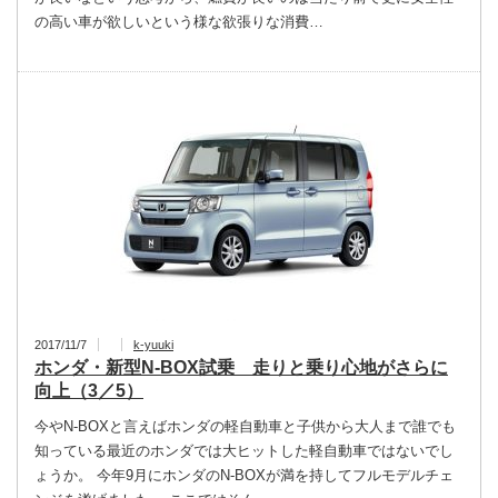
の高い車が欲しいという様な欲張りな消費…
2017/11/7
k-yuuki
ホンダ・新型N-BOX試乗 走りと乗り心地がさらに
向上（3／5）
今やN-BOXと言えばホンダの軽自動車と子供から大人まで誰でも
知っている最近のホンダでは大ヒットした軽自動車ではないでし
ょうか。 今年9月にホンダのN-BOXが満を持してフルモデルチェ