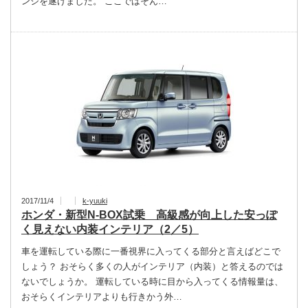
ンジを遂げました。 ここではそん…
2017/11/4
k-yuuki
ホンダ・新型N-BOX試乗 高級感が向上した安っぽ
く見えない内装インテリア（2／5）
車を運転している際に一番視界に入ってくる部分と言えばどこで
しょう？ おそらく多くの人がインテリア（内装）と答えるのでは
ないでしょうか。 運転している時に目から入ってくる情報量は、
おそらくインテリアよりも行きかう外…