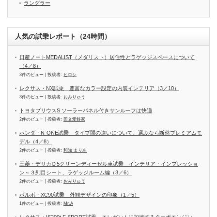
ラングラー
人気の試乗レポート（24時間）
日産ノートMEDALIST（メダリスト）居住性とラゲッジスペースについて
（4／8）
3件のビュー
|
投稿者:
ヒロシ
レクサス・NX試乗 豊富なカラー設定の内装インテリア（3／10）
3件のビュー
|
投稿者:
おみりゅう
トヨタプリウスS ソーラーパネル付きサンルーフは快適
2件のビュー
|
投稿者:
回文愛好家
ホンダ・N-ONE試乗 タイプ間の違いについて、選ぶなら断然プレミアムモ
デル（4／8）
2件のビュー
|
投稿者:
和知 まりあ
三菱・デリカＤ5クリーンディーゼル車試乗 インテリア・インプレッショ
ン～３列目シート、ラゲッジルーム編（3／6）
2件のビュー
|
投稿者:
おみりゅう
ボルボ・XC90試乗 外観デザインの印象（1／5）
1件のビュー
|
投稿者:
Mr.A