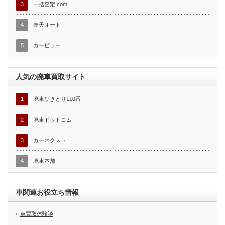
3
一括査定.com
4
楽天オート
5
カービュー
人気の廃車買取サイト
1
廃車ひきとり110番
2
廃車ドットコム
3
カーネクスト
4
廃車本舗
車関連お役立ち情報
車買取体験談