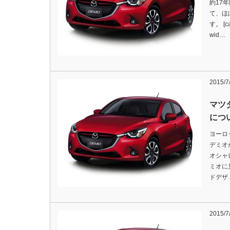
約17
て、ほ
す。 [ca
wid…
2015/7
マツ
につ
ヨーロ
デミオ
オシャ
ミオに
ドデザ
2015/7