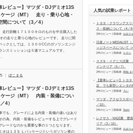
車レビュー】マツダ・DJデミオ13S
人気の試乗レポート（
ッケージ（MT） 走り・乗り心地・
空間について（3／4）
トヨタ・クラウンアスリ
ス・収納について（4／8
、走行距離１７１００キロのものを中古購入した
3件のビュー
|
投稿者:
おみり
ミオの走りと乗り心地のレビューです。 走りに関
日産ノートMEDALIS
ペックとしては、１３００CCのガソリンエンジ
ッジスペースについて（4
ランスミッションは５速マニュアルです。
2件のビュー
|
投稿者:
ヒロシ
o…
スズキ・イグニス試乗 
インテリア（5／7）
2件のビュー
|
投稿者:
和知 ま
/5
ぽこまる
【愛車レビュー】トヨタ
足、でも新型シエンタの
車レビュー】マツダ・DJデミオ13S
2件のビュー
|
投稿者:
ろい
ッケージ（MT） 内装・装備につい
マツダ・アクセラスポーツ
2／4）
／10）
2件のビュー
|
投稿者:
Sumi
車でも、グレードによる内装・装備の違いはあり
レクサス・NX試乗 豊
その為、内装・装備をレビューする上でグレード
リア（3／10）
グレードなのかも重要な事の１つとなります。
2件のビュー
|
投稿者:
おみり
ミオは１３Ｓ Ｌパッケージというガソリン車の