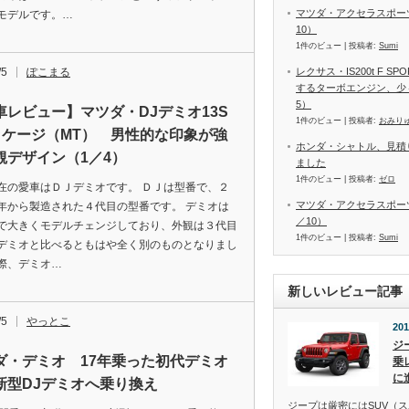
マツダ・アクセラスポーツ
モデルです。…
10）
1件のビュー
|
投稿者:
Sumi
/5
ぽこまる
レクサス・IS200t F 
するターボエンジン、少
5）
車レビュー】マツダ・DJデミオ13S
1件のビュー
|
投稿者:
おみり
ッケージ（MT） 男性的な印象が強
ホンダ・シャトル、見積
観デザイン（1／4）
ました
1件のビュー
|
投稿者:
ゼロ
在の愛車はＤＪデミオです。 ＤＪは型番で、２
マツダ・アクセラスポーツ
年から製造された４代目の型番です。 デミオは
／10）
で大きくモデルチェンジしており、外観は３代目
1件のビュー
|
投稿者:
Sumi
デミオと比べるともはや全く別のものとなりまし
際、デミオ…
新しいレビュー記事
/5
やっとこ
201
ジ
ダ・デミオ 17年乗った初代デミオ
乗
に
新型DJデミオへ乗り換え
ジープは厳密にはSUV（