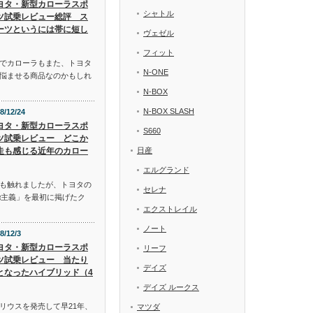
ヨタ・新型カローラスポ
シャトル
ツ試乗レビュー総評 ス
ーツというには帯に短し
ヴェゼル
フィット
でカローラもまた、トヨタ
N-ONE
悩ませる商品なのかもしれ
N-BOX
N-BOX SLASH
8/12/24
ヨタ・新型カローラスポ
S660
ツ試乗レビュー どこか
走も感じる近年のカロー
日産
エルグランド
も触れましたが、トヨタの
セレナ
α主義」を最初に掲げたク
エクストレイル
ノート
8/12/3
ヨタ・新型カローラスポ
リーフ
ツ試乗レビュー 当たり
デイズ
となったハイブリッド（4
デイズ ルークス
リウスを発売して早21年、
マツダ