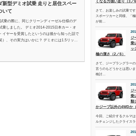
くなる力強い走り（3／
ダ新型デミオ試乗 走りと居住スペー
ついて
さて、お楽しみの試乗です
スポーツカーと同様、「極
3を試乗の際に、同じクリーンディーゼル仕様のデ
が前…
試乗しました。 デミオ2014-2015日本カー・オ
201
・イヤーを受賞したというのは後から知った話で
ジ
笑）、その実力はいかに？ デミオには1.5リッ…
乗
ッ
極の潔さ（2／6）
さて、ジープラングラーの
言うのもどうかとは思いま
検討…
201
ジ
乗
類
かジープ以外の4WDか（
今回、ご紹介するクルマは去
ルチェンジしたクライスラ
201