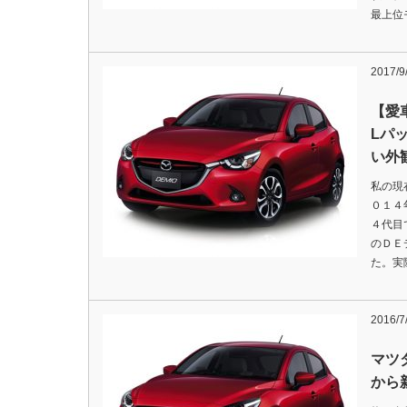
最上位
2017/9
【愛
Lパ
い外
私の現
０１４
４代目
のＤＥ
た。実
2016/7
マツ
から