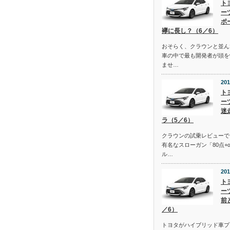
ト
ー
ポ
襷に長し？（6／6）
おそらく、クラウンと並ん
車の中で最も開発者が頭を
ませ…
201
ト
ー
迷
ラ（5／6）
クラウンの試乗レビューで
有名なスローガン「80点+
ル…
201
ト
ー
前
／6）
トヨタがハイブリッド車プ