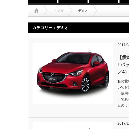
マツダ
デミオ
カテゴリー：デミオ
2017/9
【愛
Lパ
／4
私の愛
いてお
ー使用
ーであ
足のよ
2017/9