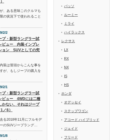
6）
パッソ
が、ある意味このクルマも
ルーミー
限の状況下で使われること
ミライ
ハイラックス
9/2/2
ープ・新型ラングラー試
レクサス
レビュー 内装インプレ
ション SUVとしての究
LX
RX
内装は冒頭からこんな事を
NX
すが、もしジープの購入を
IS
HS
9/2/1
ープ・新型ラングラー試
ホンダ
レビュー 4WDには二種
オデッセイ
しかない、それはジープ
1／6）
ステップワゴン
る2018年11月にフルモデ
アコード ハイブリッド
ーのSUVジープラング…
ジェイド
9/1/8
フリード