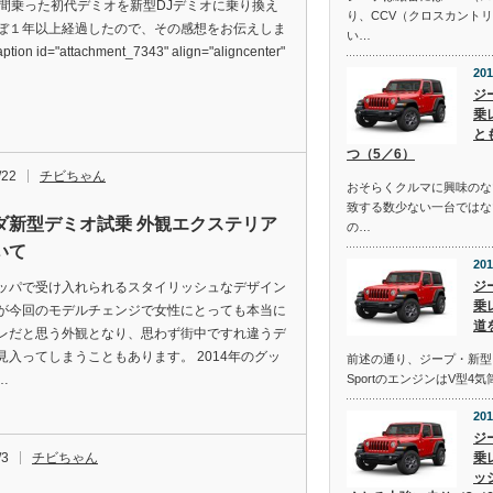
年間乗った初代デミオを新型DJデミオに乗り換え
り、CCV（クロスカント
ぼ１年以上経過したので、その感想をお伝えしま
い…
ption id="attachment_7343" align="aligncenter"
201
ジ
乗
と
つ（5／6）
/22
チビちゃん
おそらくクルマに興味のな
致する数少ない一台ではな
ダ新型デミオ試乗 外観エクステリア
の…
いて
201
ジ
ッパで受け入れられるスタイリッシュなデザイン
乗
が今回のモデルチェンジで女性にとっても本当に
道
レだと思う外観となり、思わず街中ですれ違うデ
見入ってしまうこともあります。 2014年のグッ
前述の通り、ジープ・新型
…
SportのエンジンはV型4
201
ジ
/3
チビちゃん
乗
ッ