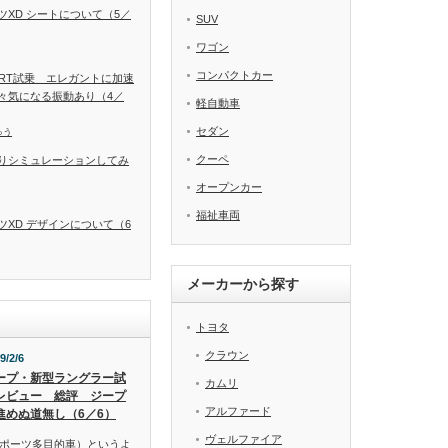
XD シートについて（5／
SUV
ワゴン
コンパクトカー
SPORT試乗 エレガントに加速
々気になる振動あり（4／
軽自動車
セダン
ゅう
クーペ
りシミュレーションしてみ
オープンカー
福祉車両
XD デザインについて（6
メーカーから探す
トヨタ
クラウン
9/2/6
ープ・新型ラングラー試
カムリ
レビュー 総評 ジープ
アルファード
進めぬ道無し（6／6）
ヴェルファイア
スポーツ多目的車）というよ