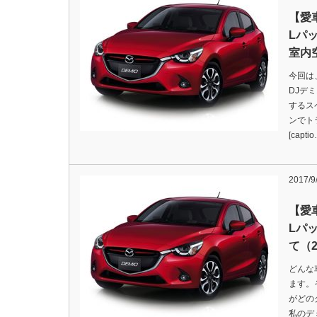
【愛
Lパ
室内
今回は
DJデ
するス
ンでト
[capti
2017/9
【愛
Lパ
て（
どんな
ます。
がどの
私のデ