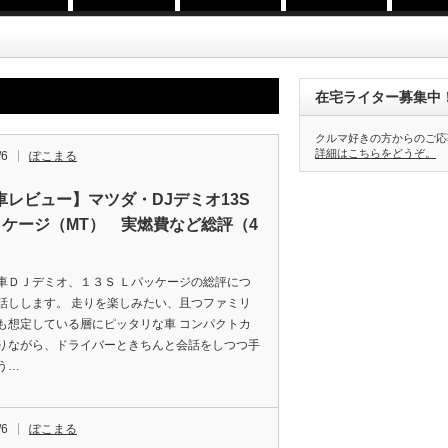
在宅ライター募集中
クルマ好きの方からのご応
詳細はこちらをどうぞ。
/6
ぽこまる
車レビュー】マツダ・DJデミオ13S
ッケージ（MT） 実燃費など総評（4
）
車ＤＪデミオ、１３Ｓ Ｌパッケージの総評につ
話しします。 走りを楽しみたい、且つファミリ
も想定している層にピッタリな車 コンパクトカ
りながら、ドライバーときちんと会話をしつつ手
う…
/6
ぽこまる