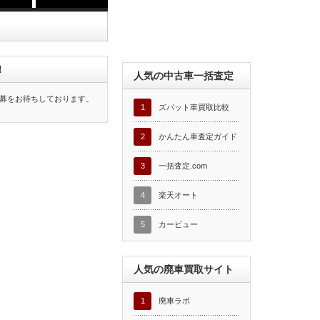
！
人気の中古車一括査定
募をお待ちしております。
1
ズバット車買取比較
2
かんたん車査定ガイド
3
一括査定.com
4
楽天オート
5
カービュー
人気の廃車買取サイト
1
廃車ラボ