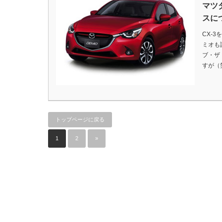
マツ
スに
CX-
ミオも
ブ・ザ
すが（
トップページに戻る
1
2
»