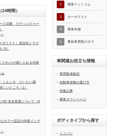
2
廃車ドットコム
24時間）
3
カーネクスト
ート試乗 ラゲッジスペー
）
4
廃車本舗
ゅう
5
事故車買取のタウ
T（メダリスト）居住性とラゲ
／8）
車関連お役立ち情報
こだわりが感じられる内装
りあ
車買取体験談
・シエンタ だいたい満
自動車保険の選び方
惜しいところ（1）
特集記事
廃車タウンページ
XD 安全装置について（8
ボディタイプから探す
富なカラー設定の内装インテ
ゅう
ミニバン