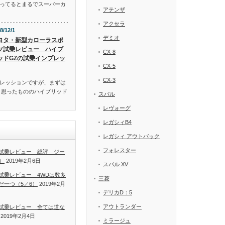
ってるとまるでスーパーカ
アテンザ
アクセラ
8/12/1
デミオ
ヨタ・新型カローラスポ
ツ試乗レビュー ハイブ
CX-8
ッドGZの試乗インプレッ
CX-5
CX-3
レッションですが、まずは
と思ったもののハイブリッド
スバル
レヴォーグ
レガシィB4
レガシィ アウトバック
フォレスター
試乗レビュー 総評 ジー
）
2019年2月6日
スバル XV
試乗レビュー 4WDは数多
三菱
だ一つ（5／6）
2019年2月
デリカD：5
アウトランダー
試乗レビュー 全ては道な
2019年2月4日
ミラージュ