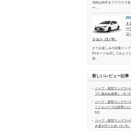
当時は街中をプリウスで走
ー…
201
ト
ー
リ
ション（3／6）
さてお楽しみの試乗インプ
EVモードを試してみよう
用…
新しいレビュー記事
ジープ・新型ラングラー
プに進めぬ道無し（6／6
ジープ・新型ラングラー
くともジープは世界にた
5日
ジープ・新型ラングラー
き道を行くため（4／6）