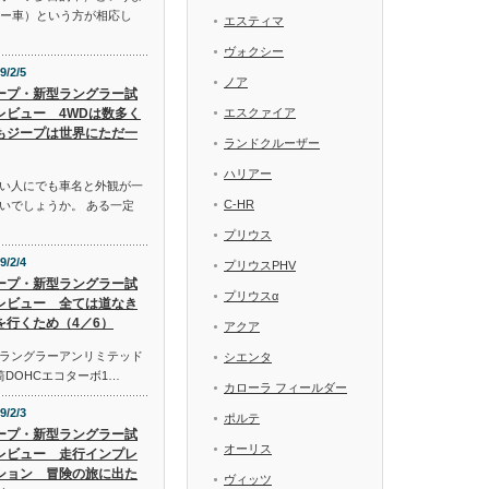
リー車）という方が相応し
エスティマ
ヴォクシー
9/2/5
ノア
ープ・新型ラングラー試
レビュー 4WDは数多く
エスクァイア
もジープは世界にただ一
ランドクルーザー
ハリアー
い人にでも車名と外観が一
C-HR
いでしょうか。 ある一定
プリウス
9/2/4
プリウスPHV
ープ・新型ラングラー試
プリウスα
レビュー 全ては道なき
を行くため（4／6）
アクア
ラングラーアンリミテッド
シエンタ
気筒DOHCエコターボ1…
カローラ フィールダー
9/2/3
ポルテ
ープ・新型ラングラー試
オーリス
レビュー 走行インプレ
ション 冒険の旅に出た
ヴィッツ