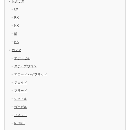
レクサス
LX
RX
NX
IS
HS
ホンダ
オデッセイ
ステップワゴン
アコード ハイブリッド
ジェイド
フリード
シャトル
ヴェゼル
フィット
N-ONE