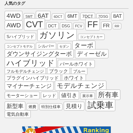
人気のタグ
4WD
6AT
6MT
8AT
7DCT
5MT
7DSG
6DCT
FF
CVT
AWD
FR
DCT
DSG
FCV
RR
ガソリン
Sハイブリッド
コンセプトカー
ターボ
シルバー
コンセプトモデル
セダン
ダウンサイジングターボ
ディーゼル
ハイブリッド
パールホワイト
ブラック
フルモデルチェンジ
ブルー
プラグインハイブリッド
ホワイト
モデルチェンジ
マイナーチェンジ
所有車
値引き
モーターショー
レッド
展示車
試乗車
新型車
見積り
燃費
特別仕様車
電気自動車