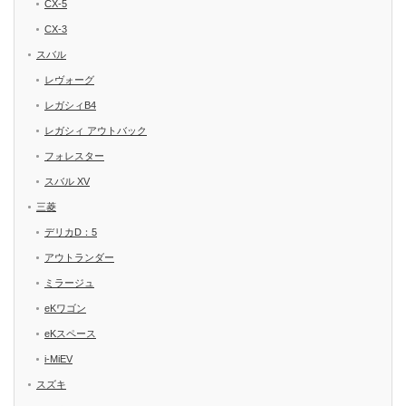
CX-5
CX-3
スバル
レヴォーグ
レガシィB4
レガシィ アウトバック
フォレスター
スバル XV
三菱
デリカD：5
アウトランダー
ミラージュ
eKワゴン
eKスペース
i-MiEV
スズキ