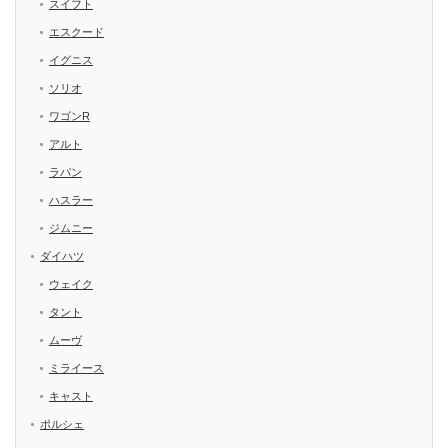
スイフト
エスクード
イグニス
ソリオ
ワゴンR
アルト
ラパン
ハスラー
ジムニー
ダイハツ
ウェイク
タント
ムーヴ
ミライース
キャスト
ポルシェ