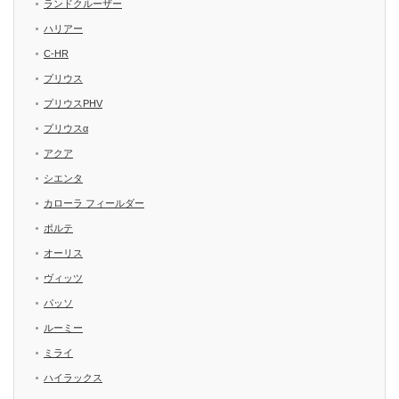
ランドクルーザー
ハリアー
C-HR
プリウス
プリウスPHV
プリウスα
アクア
シエンタ
カローラ フィールダー
ポルテ
オーリス
ヴィッツ
パッソ
ルーミー
ミライ
ハイラックス