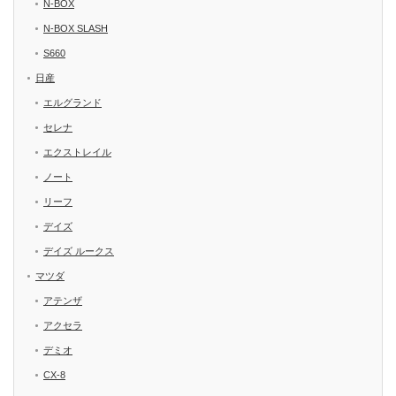
N-BOX
N-BOX SLASH
S660
日産
エルグランド
セレナ
エクストレイル
ノート
リーフ
デイズ
デイズ ルークス
マツダ
アテンザ
アクセラ
デミオ
CX-8