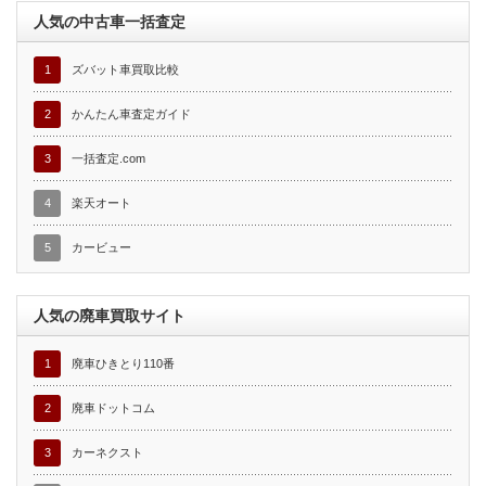
人気の中古車一括査定
1
ズバット車買取比較
2
かんたん車査定ガイド
3
一括査定.com
4
楽天オート
5
カービュー
人気の廃車買取サイト
1
廃車ひきとり110番
2
廃車ドットコム
3
カーネクスト