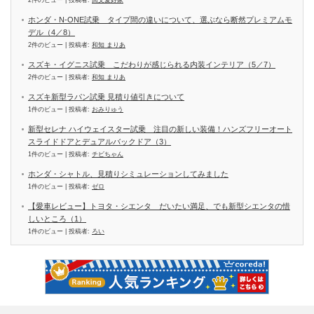
2件のビュー
|
投稿者:
回文愛好家
ホンダ・N-ONE試乗 タイプ間の違いについて、選ぶなら断然プレミアムモ
デル（4／8）
2件のビュー
|
投稿者:
和知 まりあ
スズキ・イグニス試乗 こだわりが感じられる内装インテリア（5／7）
2件のビュー
|
投稿者:
和知 まりあ
スズキ新型ラパン試乗 見積り値引きについて
1件のビュー
|
投稿者:
おみりゅう
新型セレナ ハイウェイスター試乗 注目の新しい装備！ハンズフリーオート
スライドドアとデュアルバックドア（3）
1件のビュー
|
投稿者:
チビちゃん
ホンダ・シャトル、見積りシミュレーションしてみました
1件のビュー
|
投稿者:
ゼロ
【愛車レビュー】トヨタ・シエンタ だいたい満足、でも新型シエンタの惜
しいところ（1）
1件のビュー
|
投稿者:
ろい