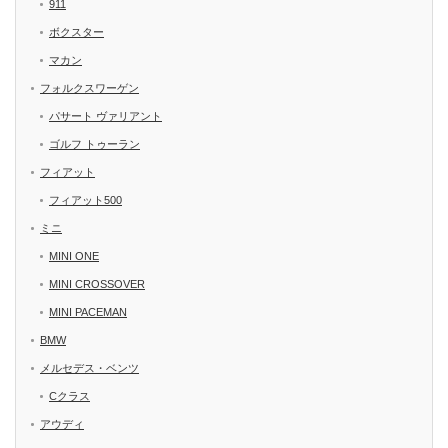
911
ボクスター
マカン
フォルクスワーゲン
パサート ヴァリアント
ゴルフ トゥーラン
フィアット
フィアット500
ミニ
MINI ONE
MINI CROSSOVER
MINI PACEMAN
BMW
メルセデス・ベンツ
Cクラス
アウディ