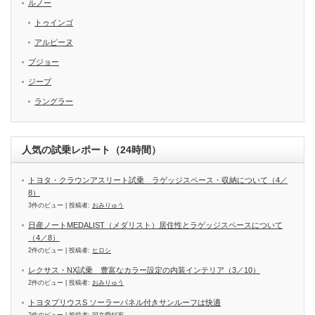
ルノー
トゥインゴ
アルピーヌ
プジョー
ジープ
ラングラー
人気の試乗レポート（24時間）
トヨタ・クラウンアスリート試乗 ラゲッジスペース・収納について（4／
8）
3件のビュー
|
投稿者:
おみりゅう
日産ノートMEDALIST（メダリスト）居住性とラゲッジスペースについて
（4／8）
2件のビュー
|
投稿者:
ヒロシ
レクサス・NX試乗 豊富なカラー設定の内装インテリア（3／10）
2件のビュー
|
投稿者:
おみりゅう
トヨタプリウスS ソーラーパネル付きサンルーフは快適