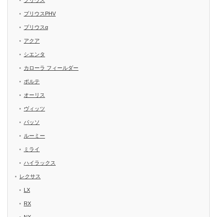
プリウスPHV
プリウスα
アクア
シエンタ
カローラ フィールダー
ポルテ
オーリス
ヴィッツ
パッソ
ルーミー
ミライ
ハイラックス
レクサス
LX
RX
NX