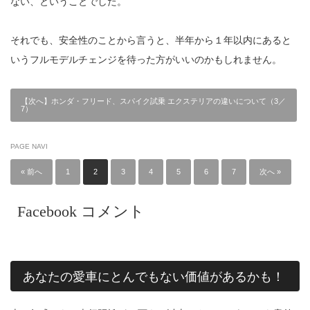
ない、ということでした。
それでも、安全性のことから言うと、半年から１年以内にあると
いうフルモデルチェンジを待った方がいいのかもしれません。
【次へ】ホンダ・フリード、スパイク試乗 エクステリアの違いについて（3／
7）
PAGE NAVI
« 前へ
1
2
3
4
5
6
7
次へ »
Facebook コメント
あなたの愛車にとんでもない価値があるかも！