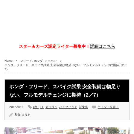
スター★カーズ認定ライター募集中！
詳細はこちら
Home
フリード
,
ホンダ
,
ミニバン
ホンダ・フリード、スパイク試乗 安全装備は物足りない、フルモデルチェンジに期待（2／
7）
ホンダ・フリード、スパイク試乗 安全装備は物足り
ない、フルモデルチェンジに期待（2／7）
2015/9/18
CVT
,
FF
,
ガソリン
,
ハイブリッド
,
試乗車
コメントを書く
和知 まりあ