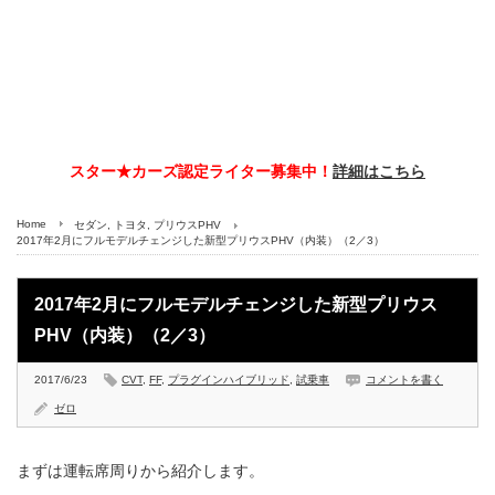
スター★カーズ認定ライター募集中！
詳細はこちら
Home
セダン
,
トヨタ
,
プリウスPHV
2017年2月にフルモデルチェンジした新型プリウスPHV（内装）（2／3）
2017年2月にフルモデルチェンジした新型プリウス
PHV（内装）（2／3）
2017/6/23
CVT
,
FF
,
プラグインハイブリッド
,
試乗車
コメントを書く
ゼロ
まずは運転席周りから紹介します。