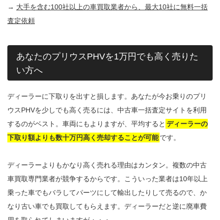
→
大手を含む100社以上の車買取業者から、最大10社に無料一括
査定依頼
あなたのプリウスPHVを1万円でも高く売りた
い方へ
ディーラーに下取りを出すと損します。あなたが今お乗りのプリ
ウスPHVを少しでも高く売るには、中古車一括査定サイトを利用
するのがベスト。車両にもよりますが、平均すると
ディーラーの
下取り額よりも数十万円高く売却することが可能
です。
ディーラーよりもかなり高く売れる理由はカンタン。複数の中古
車買取専門業者が競争するからです。こういった業者は10年以上
乗った車でもバラしてパーツにして輸出したりして売るので、か
なり古い車でも買取してもらえます。ディーラーだと逆に廃車費