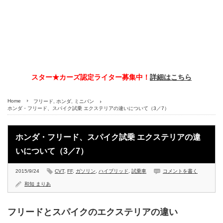
スター★カーズ認定ライター募集中！
詳細はこちら
Home
フリード
,
ホンダ
,
ミニバン
ホンダ・フリード、スパイク試乗 エクステリアの違いについて（3／7）
ホンダ・フリード、スパイク試乗 エクステリアの違
いについて（3／7）
2015/9/24
CVT
,
FF
,
ガソリン
,
ハイブリッド
,
試乗車
コメントを書く
和知 まりあ
フリードとスパイクのエクステリアの違い