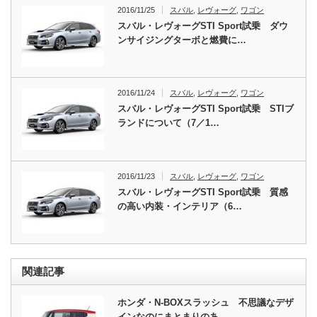
2016/11/25
スバル
,
レヴォーグ
,
ワゴン
スバル・レヴォーグSTI Sport試乗 ダウ
ンサイジングターボと燃費に…
2016/11/24
スバル
,
レヴォーグ
,
ワゴン
スバル・レヴォーグSTI Sport試乗 STIブ
ランドについて（7／1…
2016/11/23
スバル
,
レヴォーグ
,
ワゴン
スバル・レヴォーグSTI Sport試乗 質感
の高い内装・インテリア（6…
関連記事
ホンダ・N-BOXスラッシュ 不思議なデザ
インなのにまとまりのあ…