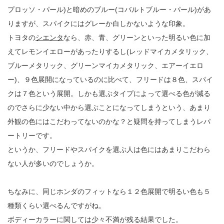
プロッソ・パール)と暗めのブルー(コバルトブルー・パール)があ
りますが、スパイクにはグレーか白しかないような印象。
トヨタの
シエンタ
なら、赤、青、グリーンといった明るい色に加
えてレモンイエローがあったりするし(レッドマイカメタリック、
ブルーメタリック、グリーンマイカメタリック、エアーイエロ
ー)、９色展開になっているのに比べて、フリードは８色、スパイ
クは７色という展開。しかも選ぶタイプによって選べる色が減る
のでさらに少ない中から選ぶことになってしまうという、あまり
外観の色にはこだわってないのかな？と疑問を持ってしまうレパ
ートリーです。
というか、フリードやスパイクを選ぶ人は色にはあまりこだわら
ない人が多いのでしょうか。
ちなみに、同じホンダのフィットなら１２色展開で明るい色も５
種類くらい選べるんですがね。
ボディーカラーに関しては少々不満が残る結果でした。