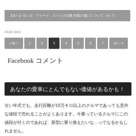
【次へ】ホンダ・フリード、スパイク試乗 内装の違いについて（4／7）
PAGE NAVI
« 前へ
1
2
3
4
5
6
7
次へ »
Facebook コメント
あなたの愛車にとんでもない価値があるかも！
古い年式でも、走行距離が10万キロ以上のクルマであっても意外
な値段で売れることがよくあります。今乗っているクルマにこの
値段が付くのであれば、新型に乗り換えたいな…ってなるかもし
れません。