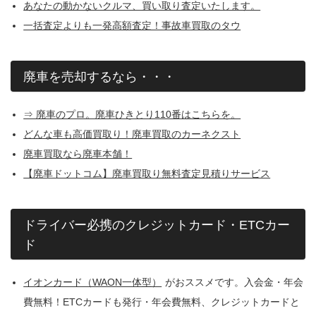
あなたの動かないクルマ、買い取り査定いたします。
一括査定よりも一発高額査定！事故車買取のタウ
廃車を売却するなら・・・
⇒ 廃車のプロ。廃車ひきとり110番はこちらを。
どんな車も高価買取り！廃車買取のカーネクスト
廃車買取なら廃車本舗！
【廃車ドットコム】廃車買取り無料査定見積りサービス
ドライバー必携のクレジットカード・ETCカー
ド
イオンカード（WAON一体型）
がおススメです。入会金・年会
費無料！ETCカードも発行・年会費無料、クレジットカードと