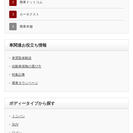
2
廃車ドットコム
3
カーネクスト
4
廃車本舗
車関連お役立ち情報
車買取体験談
自動車保険の選び方
特集記事
廃車タウンページ
ボディータイプから探す
ミニバン
SUV
ワゴン