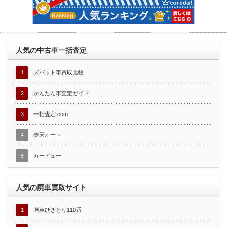
人気の中古車一括査定
1
ズバット車買取比較
2
かんたん車査定ガイド
3
一括査定.com
4
楽天オート
5
カービュー
人気の廃車買取サイト
1
廃車ひきとり110番