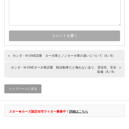
ホンダ・N-ONE試乗 ターボ車とノンターボ車の違いについて（6／8）
ホンダ・N-ONEターボ車試乗 軽自動車だと侮れない走り、居住性、安全
装備（8／8）
トップページに戻る
スター★カーズ認定在宅ライター募集中！
詳細はこちら