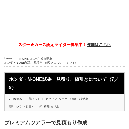
スター★カーズ認定ライター募集中！
詳細はこちら
Home
N-ONE
,
ホンダ
,
軽自動車
ホンダ・N-ONE試乗 見積り、値引きについて（7／8）
ホンダ・N-ONE試乗 見積り、値引きについて（7／
8）
2015/10/29
CVT
,
FF
,
ガソリン
,
ターボ
,
見積り
,
試乗車
コメントを書く
和知 まりあ
プレミアムツアラーで見積もり作成