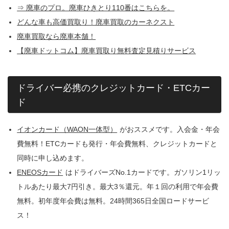
⇒ 廃車のプロ。廃車ひきとり110番はこちらを。
どんな車も高価買取り！廃車買取のカーネクスト
廃車買取なら廃車本舗！
【廃車ドットコム】廃車買取り無料査定見積りサービス
ドライバー必携のクレジットカード・ETCカー
ド
イオンカード（WAON一体型）
がおススメです。入会金・年会
費無料！ETCカードも発行・年会費無料、クレジットカードと
同時に申し込めます。
ENEOSカード
はドライバーズNo.1カードです。ガソリン1リッ
トルあたり最大7円引き。最大3％還元。年１回の利用で年会費
無料。初年度年会費は無料。24時間365日全国ロードサービ
ス！