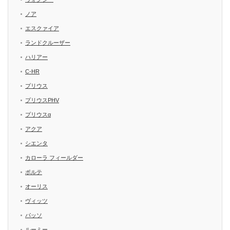
ノア
エスクァイア
ランドクルーザー
ハリアー
C-HR
プリウス
プリウスPHV
プリウスα
アクア
シエンタ
カローラ フィールダー
ポルテ
オーリス
ヴィッツ
パッソ
ルーミー