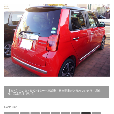
【次へ】ホンダ・N-ONEターボ車試乗 軽自動車だと侮れない走り、居住
性、安全装備（8／8）
PAGE NAVI