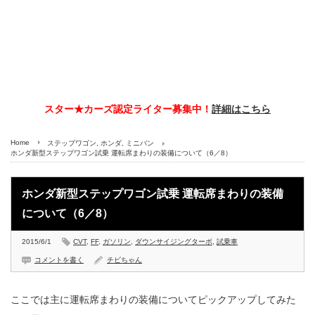
スター★カーズ認定ライター募集中！
詳細はこちら
Home
ステップワゴン
,
ホンダ
,
ミニバン
ホンダ新型ステップワゴン試乗 運転席まわりの装備について（6／8）
ホンダ新型ステップワゴン試乗 運転席まわりの装備
について（6／8）
2015/6/1
CVT
,
FF
,
ガソリン
,
ダウンサイジングターボ
,
試乗車
コメントを書く
チビちゃん
ここでは主に運転席まわりの装備についてピックアップしてみた