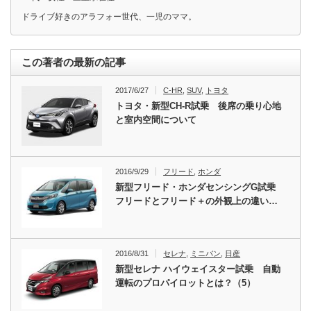
ドライブ好きのアラフォー世代、一児のママ。
この著者の最新の記事
2017/6/27
C-HR
,
SUV
,
トヨタ
トヨタ・新型CH-R試乗 後席の乗り心地
と室内空間について
2016/9/29
フリード
,
ホンダ
新型フリード・ホンダセンシングG試乗
フリードとフリード＋の外観上の違い…
2016/8/31
セレナ
,
ミニバン
,
日産
新型セレナ ハイウェイスター試乗 自動
運転のプロパイロットとは？（5）