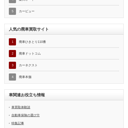
5
カービュー
人気の廃車買取サイト
1
廃車ひきとり110番
2
廃車ドットコム
3
カーネクスト
4
廃車本舗
車関連お役立ち情報
車買取体験談
自動車保険の選び方
特集記事