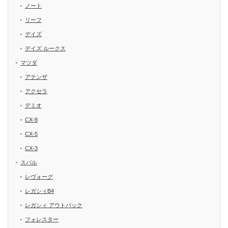
ノート
リーフ
デイズ
デイズ ルークス
マツダ
アテンザ
アクセラ
デミオ
CX-8
CX-5
CX-3
スバル
レヴォーグ
レガシィB4
レガシィ アウトバック
フォレスター