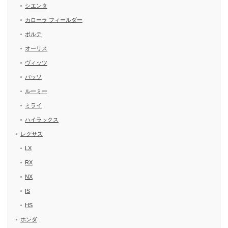
シエンタ
カローラ フィールダー
ポルテ
オーリス
ヴィッツ
パッソ
ルーミー
ミライ
ハイラックス
レクサス
LX
RX
NX
IS
HS
ホンダ