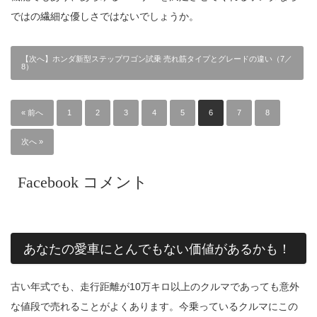
ではの繊細な優しさではないでしょうか。
【次へ】ホンダ新型ステップワゴン試乗 売れ筋タイプとグレードの違い（7／
8）
« 前へ
1
2
3
4
5
6
7
8
次へ »
Facebook コメント
あなたの愛車にとんでもない価値があるかも！
古い年式でも、走行距離が10万キロ以上のクルマであっても意外
な値段で売れることがよくあります。今乗っているクルマにこの