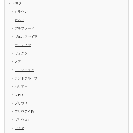
トヨタ
クラウン
カムリ
アルファード
ヴェルファイア
エスティマ
ヴォクシー
ノア
エスクァイア
ランドクルーザー
ハリアー
C-HR
プリウス
プリウスPHV
プリウスα
アクア