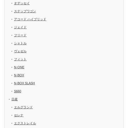
オデッセイ
ステップワゴン
アコード ハイブリッド
ジェイド
フリード
シャトル
ヴェゼル
フィット
N-ONE
N-BOX
N-BOX SLASH
S660
日産
エルグランド
セレナ
エクストレイル