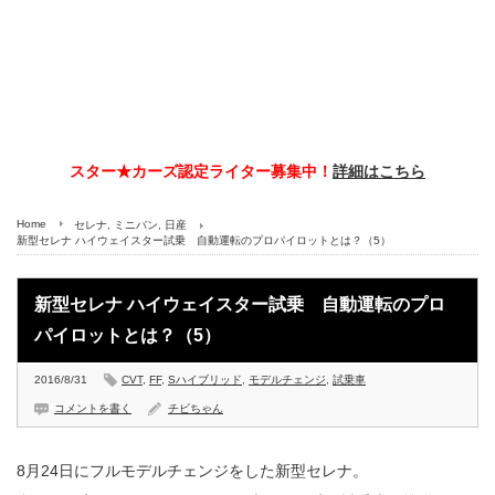
スター★カーズ認定ライター募集中！
詳細はこちら
Home
セレナ
,
ミニバン
,
日産
新型セレナ ハイウェイスター試乗 自動運転のプロパイロットとは？（5）
新型セレナ ハイウェイスター試乗 自動運転のプロ
パイロットとは？（5）
2016/8/31
CVT
,
FF
,
Sハイブリッド
,
モデルチェンジ
,
試乗車
コメントを書く
チビちゃん
8月24日にフルモデルチェンジをした新型セレナ。