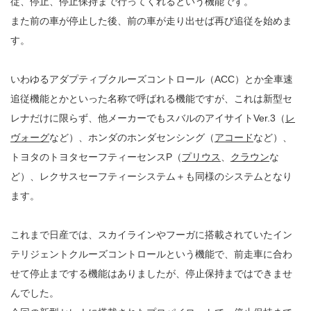
従、停止、停止保持まで行ってくれるという機能です。
また前の車が停止した後、前の車が走り出せば再び追従を始めま
す。
いわゆるアダプティブクルーズコントロール（ACC）とか全車速
追従機能とかといった名称で呼ばれる機能ですが、これは新型セ
レナだけに限らず、他メーカーでもスバルのアイサイトVer.3（
レ
ヴォーグ
など）、ホンダのホンダセンシング（
アコード
など）、
トヨタのトヨタセーフティーセンスP（
プリウス
、
クラウン
な
ど）、レクサスセーフティーシステム＋も同様のシステムとなり
ます。
これまで日産では、スカイラインやフーガに搭載されていたイン
テリジェントクルーズコントロールという機能で、前走車に合わ
せて停止までする機能はありましたが、停止保持まではできませ
んでした。