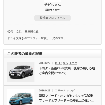
チビちゃん
認定ライター
投稿者プロフィール
40代 女性 三重県在住
ドライブ好きのアラフォー世代、一児のママ。
この著者の最新の記事
2017/6/27
C-HR
,
SUV
,
トヨタ
トヨタ・新型CH-R試乗 後席の乗り心地
と室内空間について
2016/9/29
フリード
,
ホンダ
新型フリード・ホンダセンシングG試乗
フリードとフリード＋の外観上の違い…