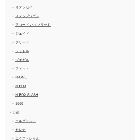
オデッセイ
ステップワゴン
アコード ハイブリッド
ジェイド
フリード
シャトル
ヴェゼル
フィット
N-ONE
N-BOX
N-BOX SLASH
S660
日産
エルグランド
セレナ
エクストレイル