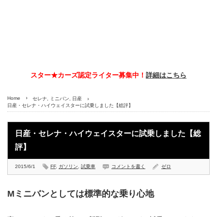
スター★カーズ認定ライター募集中！
詳細はこちら
Home
セレナ
,
ミニバン
,
日産
日産・セレナ・ハイウェイスターに試乗しました【総評】
日産・セレナ・ハイウェイスターに試乗しました【総
評】
2015/6/1
FF
,
ガソリン
,
試乗車
コメントを書く
ゼロ
Mミニバンとしては標準的な乗り心地