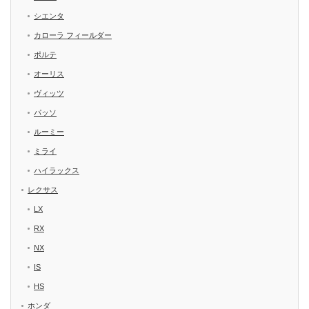
シエンタ
カローラ フィールダー
ポルテ
オーリス
ヴィッツ
パッソ
ルーミー
ミライ
ハイラックス
レクサス
LX
RX
NX
IS
HS
ホンダ