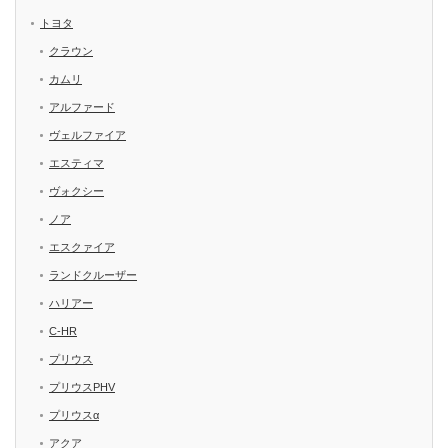
トヨタ
クラウン
カムリ
アルファード
ヴェルファイア
エスティマ
ヴォクシー
ノア
エスクァイア
ランドクルーザー
ハリアー
C-HR
プリウス
プリウスPHV
プリウスα
アクア