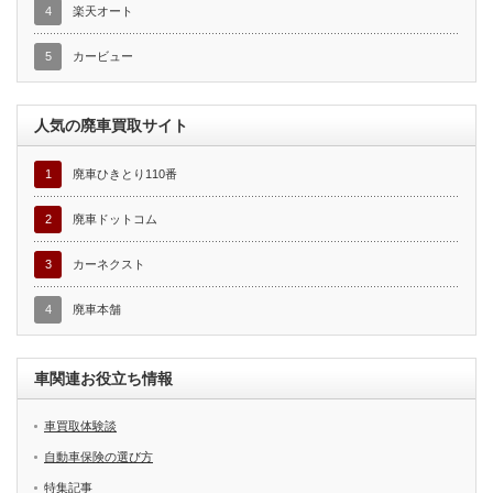
4
楽天オート
5
カービュー
人気の廃車買取サイト
1
廃車ひきとり110番
2
廃車ドットコム
3
カーネクスト
4
廃車本舗
車関連お役立ち情報
車買取体験談
自動車保険の選び方
特集記事