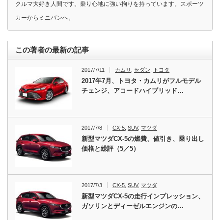
クルマ大好き人間です。乗り心地に強い拘りを持っています。スポーツ
カーからミニバンへ。
この著者の最新の記事
2017/7/11
カムリ
,
セダン
,
トヨタ
2017年7月、トヨタ・カムリがフルモデル
チェンジ、アコードハイブリッド…
2017/7/8
CX-5
,
SUV
,
マツダ
新型マツダCX-5の燃費、値引き、乗り出し
価格と総評（5／5）
2017/7/3
CX-5
,
SUV
,
マツダ
新型マツダCX-5の走行インプレッション、
ガソリンとディーゼルエンジンの…