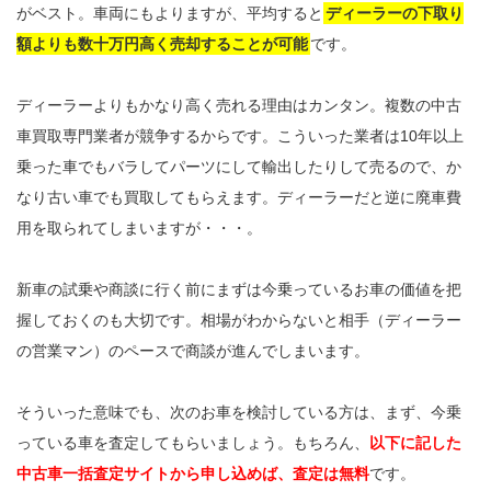
がベスト。車両にもよりますが、平均すると
ディーラーの下取り
額よりも数十万円高く売却することが可能
です。
ディーラーよりもかなり高く売れる理由はカンタン。複数の中古
車買取専門業者が競争するからです。こういった業者は10年以上
乗った車でもバラしてパーツにして輸出したりして売るので、か
なり古い車でも買取してもらえます。ディーラーだと逆に廃車費
用を取られてしまいますが・・・。
新車の試乗や商談に行く前にまずは今乗っているお車の価値を把
握しておくのも大切です。相場がわからないと相手（ディーラー
の営業マン）のペースで商談が進んでしまいます。
そういった意味でも、次のお車を検討している方は、まず、今乗
っている車を査定してもらいましょう。もちろん、
以下に記した
中古車一括査定サイトから申し込めば、査定は無料
です。