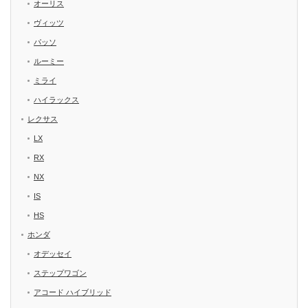
オーリス
ヴィッツ
パッソ
ルーミー
ミライ
ハイラックス
レクサス
LX
RX
NX
IS
HS
ホンダ
オデッセイ
ステップワゴン
アコード ハイブリッド