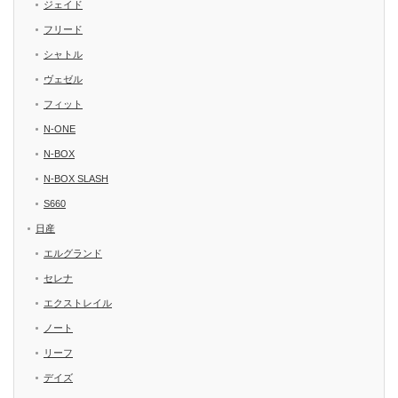
ジェイド
フリード
シャトル
ヴェゼル
フィット
N-ONE
N-BOX
N-BOX SLASH
S660
日産
エルグランド
セレナ
エクストレイル
ノート
リーフ
デイズ