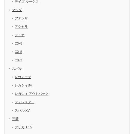
デイズ ルークス
マツダ
アテンザ
アクセラ
デミオ
CX-8
CX-5
CX-3
スバル
レヴォーグ
レガシィB4
レガシィ アウトバック
フォレスター
スバル XV
三菱
デリカD：5