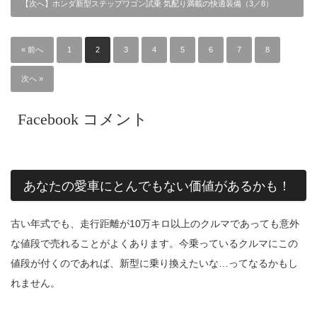
【次へ】ホンダ新型ステップワゴン試乗 気配り満載の快適装備（3／8）
« 前へ
1
2
3
4
5
6
7
8
次へ »
Facebook コメント
あなたの愛車にとんでもない価値があるかも！
古い年式でも、走行距離が10万キロ以上のクルマであっても意外
な値段で売れることがよくあります。今乗っているクルマにこの
値段が付くのであれば、新型に乗り換えたいな…ってなるかもし
れません。