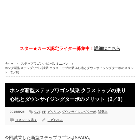
スター★カーズ認定ライター募集中！
詳細はこちら
Home
ステップワゴン
,
ホンダ
,
ミニバン
ホンダ新型ステップワゴン試乗 クラストップの乗り心地とダウンサイジングターボのメリッ
ト（2／8）
ホンダ新型ステップワゴン試乗 クラストップの乗り
心地とダウンサイジングターボのメリット（2／8）
2015/5/25
CVT
,
FF
,
ガソリン
,
ダウンサイジングターボ
,
試乗車
コメントを書く
チビちゃん
今回試乗した新型ステップワゴンはSPADA。