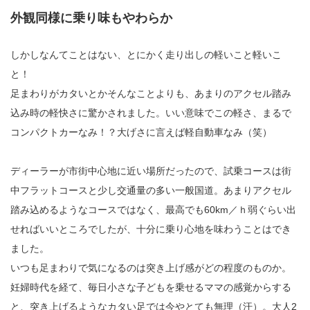
外観同様に乗り味もやわらか
しかしなんてことはない、とにかく走り出しの軽いこと軽いこ
と！
足まわりがカタいとかそんなことよりも、あまりのアクセル踏み
込み時の軽快さに驚かされました。いい意味でこの軽さ、まるで
コンパクトカーなみ！？大げさに言えば軽自動車なみ（笑）
ディーラーが市街中心地に近い場所だったので、試乗コースは街
中フラットコースと少し交通量の多い一般国道。あまりアクセル
踏み込めるようなコースではなく、最高でも60km／ｈ弱ぐらい出
せればいいところでしたが、十分に乗り心地を味わうことはでき
ました。
いつも足まわりで気になるのは突き上げ感がどの程度のものか。
妊婦時代を経て、毎日小さな子どもを乗せるママの感覚からする
と、突き上げるようなカタい足では今やとても無理（汗）。大人2