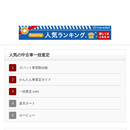
人気の中古車一括査定
1
ズバット車買取比較
2
かんたん車査定ガイド
3
一括査定.com
4
楽天オート
5
カービュー