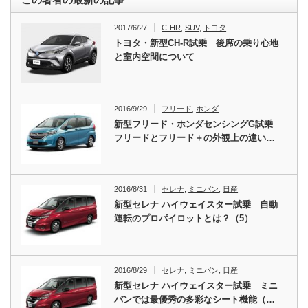
2017/6/27
C-HR
,
SUV
,
トヨタ
トヨタ・新型CH-R試乗 後席の乗り心地
と室内空間について
2016/9/29
フリード
,
ホンダ
新型フリード・ホンダセンシングG試乗
フリードとフリード＋の外観上の違い…
2016/8/31
セレナ
,
ミニバン
,
日産
新型セレナ ハイウェイスター試乗 自動
運転のプロパイロットとは？（5）
2016/8/29
セレナ
,
ミニバン
,
日産
新型セレナ ハイウェイスター試乗 ミニ
バンでは最優秀の多彩なシート機能（…