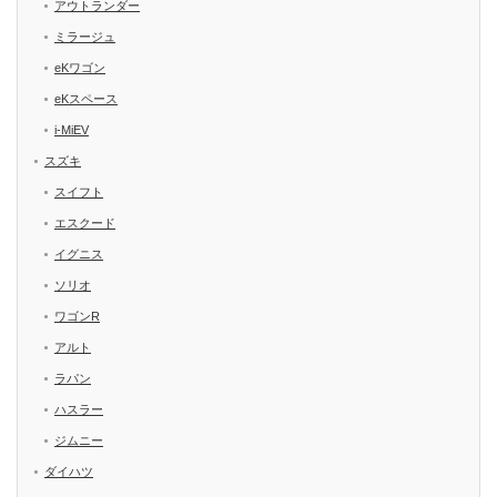
アウトランダー
ミラージュ
eKワゴン
eKスペース
i-MiEV
スズキ
スイフト
エスクード
イグニス
ソリオ
ワゴンR
アルト
ラパン
ハスラー
ジムニー
ダイハツ