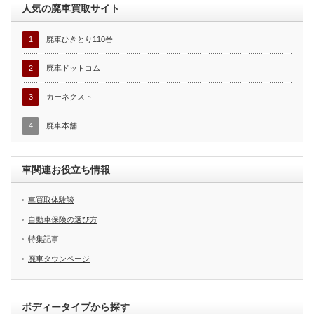
人気の廃車買取サイト
1
廃車ひきとり110番
2
廃車ドットコム
3
カーネクスト
4
廃車本舗
車関連お役立ち情報
車買取体験談
自動車保険の選び方
特集記事
廃車タウンページ
ボディータイプから探す