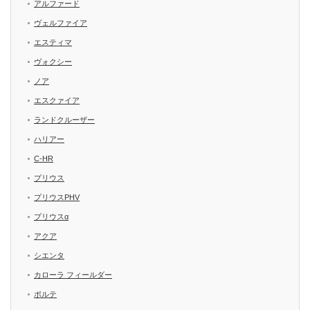
アルファード
ヴェルファイア
エスティマ
ヴォクシー
ノア
エスクァイア
ランドクルーザー
ハリアー
C-HR
プリウス
プリウスPHV
プリウスα
アクア
シエンタ
カローラ フィールダー
ポルテ