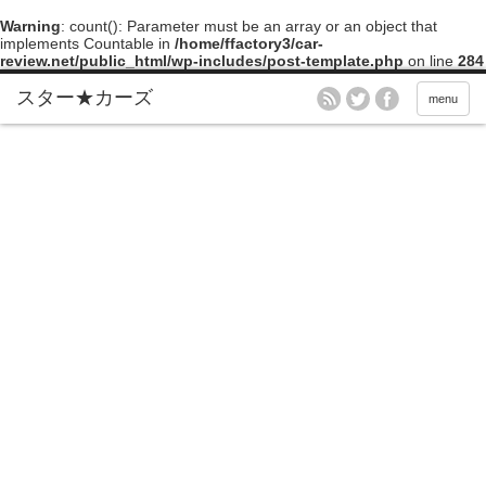
Warning
: count(): Parameter must be an array or an object that
implements Countable in
/home/ffactory3/car-
review.net/public_html/wp-includes/post-template.php
on line
284
menu