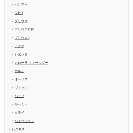
ハリアー
C-HR
プリウス
プリウスPHV
プリウスα
アクア
シエンタ
カローラ フィールダー
ポルテ
オーリス
ヴィッツ
パッソ
ルーミー
ミライ
ハイラックス
レクサス