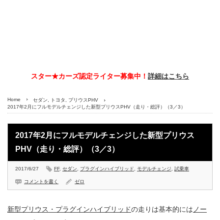
スター★カーズ認定ライター募集中！
詳細はこちら
Home
セダン
,
トヨタ
,
プリウスPHV
2017年2月にフルモデルチェンジした新型プリウスPHV（走り・総評）（3／3）
2017年2月にフルモデルチェンジした新型プリウス
PHV（走り・総評）（3／3）
2017/6/27
FF
,
セダン
,
プラグインハイブリッド
,
モデルチェンジ
,
試乗車
コメントを書く
ゼロ
新型プリウス・プラグインハイブリッド
の走りは基本的には
ノー