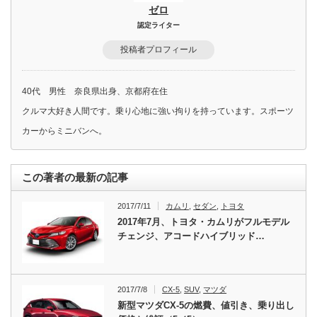
ゼロ
認定ライター
投稿者プロフィール
40代 男性 奈良県出身、京都府在住
クルマ大好き人間です。乗り心地に強い拘りを持っています。スポーツ
カーからミニバンへ。
この著者の最新の記事
2017/7/11
カムリ
,
セダン
,
トヨタ
2017年7月、トヨタ・カムリがフルモデル
チェンジ、アコードハイブリッド…
2017/7/8
CX-5
,
SUV
,
マツダ
新型マツダCX-5の燃費、値引き、乗り出し