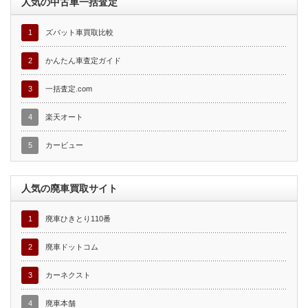
人気の中古車一括査定
1
ズバット車買取比較
2
かんたん車査定ガイド
3
一括査定.com
4
楽天オート
5
カービュー
人気の廃車買取サイト
1
廃車ひきとり110番
2
廃車ドットコム
3
カーネクスト
4
廃車本舗