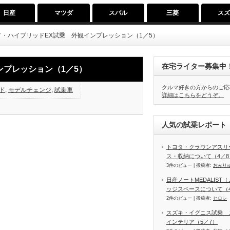
日産
マツダ
スバル
三菱
ス
・ハイブリッドEX試乗 外観インプレッション（1／5）
在宅ライター募集中
ンプレッション（1／5）
クルマ好きの方からのご応
ド
,
モデルチェンジ
,
試乗車
詳細はこちらをどうぞ。
人気の試乗レポート（
トヨタ・クラウンアスリ
ス・収納について（4／8
3件のビュー
|
投稿者:
おみり
日産ノートMEDALIS
ッジスペースについて（4
2件のビュー
|
投稿者:
ヒロシ
スズキ・イグニス試乗 
インテリア（5／7）