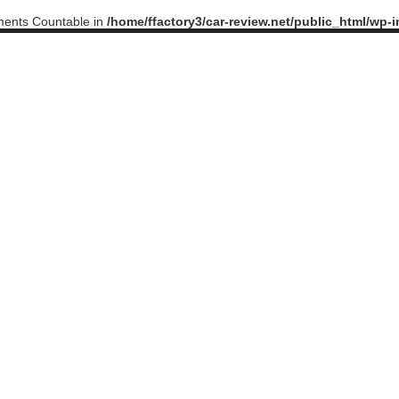
ements Countable in
/home/ffactory3/car-review.net/public_html/wp-