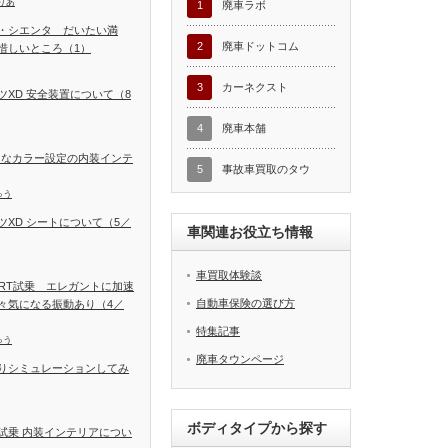
りあ
1
廃車ラボ
・シエンタ だいたい満
2
廃車ドットコム
惜しいところ（1）
3
カーネクスト
XD 安全装置について（8
4
廃車本舗
富なカラー設定の内装インテ
5
事故車買取のタウ
ゅう
XD シートについて（5／
車関連お役立ち情報
車買取体験談
SPORT試乗 エレガントに加速
自動車保険の選び方
々気になる振動あり（4／
特集記事
ゅう
廃車タウンページ
りシミュレーションしてみ
ボディタイプから探す
試乗 内装インテリアについ