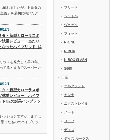
フリード
も触れましたが、トヨタの
α主義」を最初に掲げたク
シャトル
ヴェゼル
8/12/3
フィット
ヨタ・新型カローラスポ
ツ試乗レビュー 当たり
N-ONE
となったハイブリッド（4
N-BOX
N-BOX SLASH
リウスを発売して早21年、
ってるとまるでスーパーカ
S660
日産
8/12/1
エルグランド
ヨタ・新型カローラスポ
セレナ
ツ試乗レビュー ハイブ
ッドGZの試乗インプレッ
エクストレイル
ノート
レッションですが、まずは
リーフ
と思ったもののハイブリッド
デイズ
デイズ ルークス