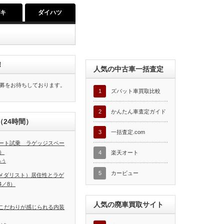
ズキ
ダイハツ
！
人気の中古車一括査定
募をお待ちしております。
1
ズバット車買取比較
2
かんたん車査定ガイド
24時間）
3
一括査定.com
ート試乗 ラゲッジスペー
）
4
楽天オート
ゅう
5
カービュー
T（メダリスト）居住性とラゲ
／8）
人気の廃車買取サイト
こだわりが感じられる内装