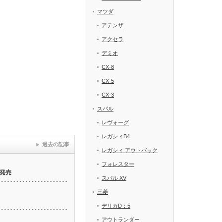
マツダ
アテンザ
アクセラ
デミオ
CX-8
CX-5
CX-3
スバル
レヴォーグ
レガシィB4
過去の記事
レガシィ アウトバック
フォレスター
発売
スバル XV
三菱
デリカD：5
アウトランダー