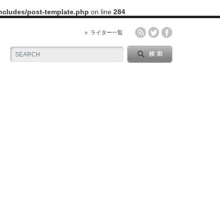
includes/post-template.php
on line
284
ライター一覧