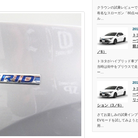
クラウンの試乗レビューで
有名なスローガン「80点+
ル…
201
ト
ー
前
／6）
トヨタがハイブリッド車プ
当時は街中をプリウスで走
ー…
201
ト
ー
リ
ション（3／6）
さてお楽しみの試乗インプ
EVモードを試してみよう
用…