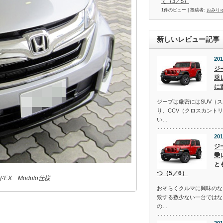
て（3／5）
1件のビュー
|
投稿者:
おみり
新しいレビュー記事
201
ジ
乗
に
ジープは厳密にはSUV（
り、CCV（クロスカント
い…
201
ジ
乗
と
つ（5／6）
X Modulo仕様
おそらくクルマに興味のな
致する数少ない一台ではな
の…