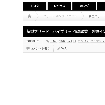
トヨタ
レクサス
ホンダ
フリード
,
ホンダ
,
ミニバン
新型フリード
新型フリード・ハイブリッドEX試乗 外観イ
2016/11/2
7DCT
,
AWD
,
CVT
,
FF
,
ガソリン
,
ハイブリッ
コメントを書く
Mr.A