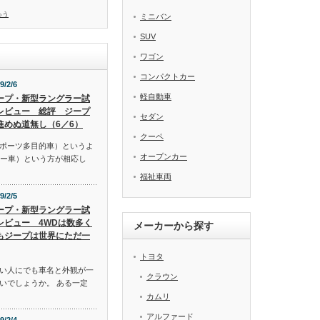
ゅう
ミニバン
SUV
ワゴン
コンパクトカー
9/2/6
軽自動車
ープ・新型ラングラー試
レビュー 総評 ジープ
セダン
進めぬ道無し（6／6）
クーペ
スポーツ多目的車）というよ
オープンカー
リー車）という方が相応し
福祉車両
9/2/5
ープ・新型ラングラー試
レビュー 4WDは数多く
メーカーから探す
もジープは世界にただ一
トヨタ
い人にでも車名と外観が一
クラウン
いでしょうか。 ある一定
カムリ
アルファード