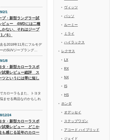
ヴィッツ
9/2/1
パッソ
ープ・新型ラングラー試
レビュー 4WDには二種
ルーミー
しかない、それはジープ
ミライ
1／6）
ハイラックス
る2018年11月にフルモデ
ーのSUVジープラング…
レクサス
LX
9/1/8
ヨタ・新型カローラスポ
RX
ツ試乗レビュー総評 ス
NX
ーツというには帯に短し
IS
でカローラもまた、トヨタ
HS
悩ませる商品なのかもしれ
ホンダ
オデッセイ
8/12/24
ヨタ・新型カローラスポ
ステップワゴン
ツ試乗レビュー どこか
アコード ハイブリッド
走も感じる近年のカロー
ジェイド