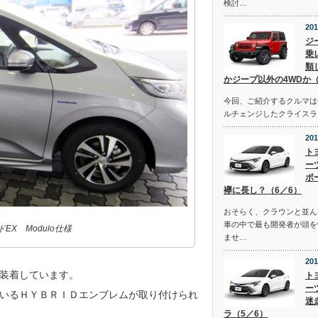
検討…
201
ジ
乗
類
かジープ以外の4WDか（
今回、ご紹介するクルマは去
ルチェンジしたクライスラ
201
ト
ー
ポ
襷に長し？（6／6）
おそらく、クラウンと並ん
車の中で最も開発者が頭を
X Modulo仕様
ませ…
201
装着しています。
ト
ー
いるＨＹＢＲＩＤエンブレムが取り付けられ
迷
ラ（5／6）