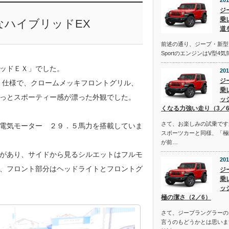
201
ジ
乗
なハイブリッドEX
道
前述の通り、ジープ・新型
SportのエンジンはV型4
ッドＥＸ」でした。
201
ジ
ロ）仕様で、クロームメッキフロントグリル、
乗
っとスポーティー感が漂った外観でした。
ッ
くなる力強い走り（3／
さて、お楽しみの試乗です
電気モーター ２９．５馬力を搭載していま
スポーツカーと同様、「極
が前…
があり、サイドから見るシルエットはフルモ
201
、フロント部分はヘッドライトとフロントグ
ジ
乗
ッ
極の潔さ（2／6）
さて、ジープラングラーの
言うのもどうかとは思いま