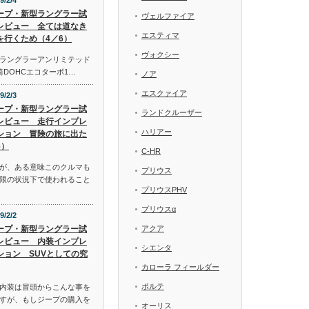
9/2/4
ープ・新型ラングラー試
ヴェルファイア
レビュー 全ては道なき
エスティマ
を行くため（4／6）
ヴォクシー
ラングラーアンリミテッド
気筒DOHCエコターボ1…
ノア
エスクァイア
9/2/3
ープ・新型ラングラー試
ランドクルーザー
レビュー 走行インプレ
ハリアー
ション 冒険の旅に出た
6）
C-HR
が、ある意味このクルマも
プリウス
限の状況下で使われること
プリウスPHV
プリウスα
9/2/2
ープ・新型ラングラー試
アクア
レビュー 内装インプレ
シエンタ
ション SUVとしての究
カローラ フィールダー
ポルテ
内装は冒頭からこんな事を
すが、もしジープの購入を
オーリス