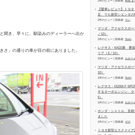
2件のビュー
|
投稿者:
和知 ま
【愛車レビュー】トヨタ
足、でも新型シエンタの
2件のビュー
|
投稿者:
ろい
マツダ・アクセラスポーツ
と聞き、早々に、馴染みのディーラーへ出か
／10）
2件のビュー
|
投稿者:
Sumi
レクサス・NX試乗 豊
きさ」の通りの車が目の前にありました。
リア（3／10）
2件のビュー
|
投稿者:
おみり
マツダ・アクセラスポーツ
10）
1件のビュー
|
投稿者:
Sumi
レクサス・IS200t F 
するターボエンジン、少
5）
1件のビュー
|
投稿者:
おみり
ホンダ・シャトル、見積
ました
1件のビュー
|
投稿者:
ゼロ
トヨタ新型エスクァイア