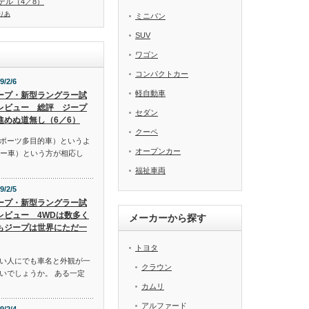
デル（4／8）
りあ
ミニバン
SUV
ワゴン
コンパクトカー
9/2/6
軽自動車
ープ・新型ラングラー試
レビュー 総評 ジープ
セダン
進めぬ道無し（6／6）
クーペ
スポーツ多目的車）というよ
オープンカー
リー車）という方が相応し
福祉車両
9/2/5
ープ・新型ラングラー試
レビュー 4WDは数多く
メーカーから探す
もジープは世界にただ一
トヨタ
い人にでも車名と外観が一
クラウン
いでしょうか。 ある一定
カムリ
アルファード