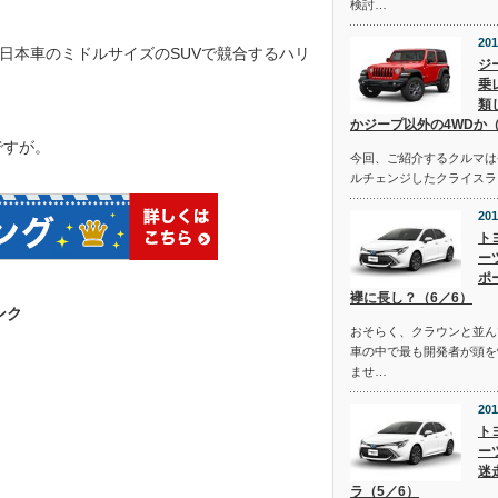
検討…
201
日本車のミドルサイズのSUVで競合するハリ
ジ
乗
類
かジープ以外の4WDか（
ですが。
今回、ご紹介するクルマは去
ルチェンジしたクライスラ
201
ト
ー
ポ
襷に長し？（6／6）
ンク
おそらく、クラウンと並ん
車の中で最も開発者が頭を
ませ…
201
ト
ー
迷
ラ（5／6）