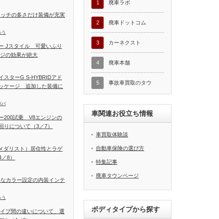
1
廃車ラボ
イッチの多さだけ装備が充実
2
廃車ドットコム
ゅう
3
カーネクスト
ー Jスタイル 可愛いふり
ージの効果が絶大
4
廃車本舗
ターG S-HYBRIDアド
5
事故車買取のタウ
ッケージ 追加した装備に
パパ
車関連お役立ち情報
200試乗 V8エンジンの
回りについて（3／7）
車買取体験談
自動車保険の選び方
T（メダリスト）居住性とラゲ
／8）
特集記事
廃車タウンページ
富なカラー設定の内装インテ
ゅう
ボディタイプから探す
タイプ間の違いについて、選