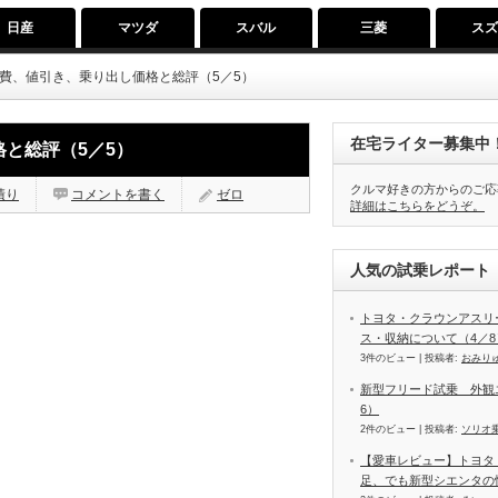
日産
マツダ
スバル
三菱
ス
燃費、値引き、乗り出し価格と総評（5／5）
在宅ライター募集中
格と総評（5／5）
クルマ好きの方からのご応
積り
コメントを書く
ゼロ
詳細はこちらをどうぞ。
人気の試乗レポート（
トヨタ・クラウンアスリ
ス・収納について（4／8
3件のビュー
|
投稿者:
おみり
新型フリード試乗 外観
6）
2件のビュー
|
投稿者:
ソリオ
【愛車レビュー】トヨタ
足、でも新型シエンタの