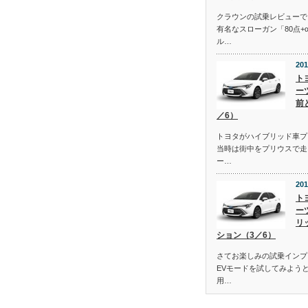
クラウンの試乗レビューで
有名なスローガン「80点+
ル…
201
ト
ー
前
／6）
トヨタがハイブリッド車プ
当時は街中をプリウスで走
ー…
201
ト
ー
リ
ション（3／6）
さてお楽しみの試乗インプ
EVモードを試してみよう
用…