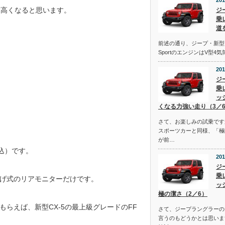
201
度高くなると思います。
ジ
乗
道
前述の通り、ジープ・新型
SportのエンジンはV型4
201
ジ
乗
ッ
くなる力強い走り（3／
さて、お楽しみの試乗です
スポーツカーと同様、「極
が前…
税込）です。
201
ジ
乗
げ式のリアモニターだけです。
ッ
極の潔さ（2／6）
らえば、新型CX-5の最上級グレードのFF
さて、ジープラングラーの
言うのもどうかとは思いま