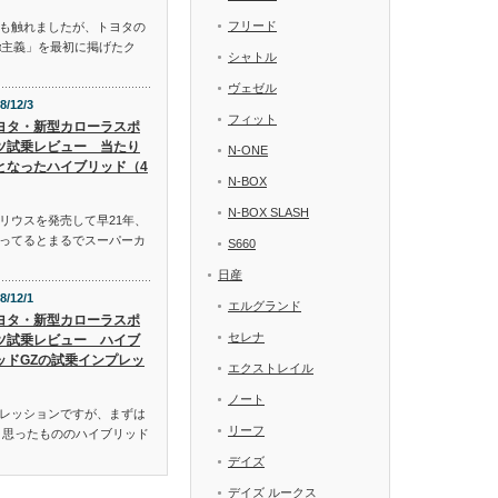
フリード
も触れましたが、トヨタの
α主義」を最初に掲げたク
シャトル
ヴェゼル
8/12/3
フィット
ヨタ・新型カローラスポ
ツ試乗レビュー 当たり
N-ONE
となったハイブリッド（4
N-BOX
N-BOX SLASH
リウスを発売して早21年、
ってるとまるでスーパーカ
S660
日産
8/12/1
エルグランド
ヨタ・新型カローラスポ
セレナ
ツ試乗レビュー ハイブ
ッドGZの試乗インプレッ
エクストレイル
ノート
レッションですが、まずは
リーフ
と思ったもののハイブリッド
デイズ
デイズ ルークス