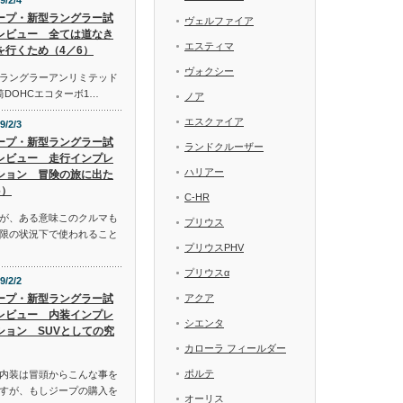
9/2/4
ープ・新型ラングラー試
ヴェルファイア
レビュー 全ては道なき
エスティマ
を行くため（4／6）
ヴォクシー
ラングラーアンリミテッド
気筒DOHCエコターボ1…
ノア
エスクァイア
9/2/3
ープ・新型ラングラー試
ランドクルーザー
レビュー 走行インプレ
ハリアー
ション 冒険の旅に出た
6）
C-HR
が、ある意味このクルマも
プリウス
限の状況下で使われること
プリウスPHV
プリウスα
9/2/2
ープ・新型ラングラー試
アクア
レビュー 内装インプレ
シエンタ
ション SUVとしての究
カローラ フィールダー
ポルテ
内装は冒頭からこんな事を
すが、もしジープの購入を
オーリス