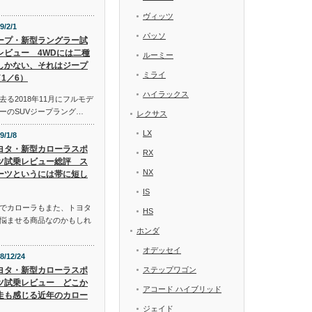
ヴィッツ
9/2/1
パッソ
ープ・新型ラングラー試
レビュー 4WDには二種
ルーミー
しかない、それはジープ
ミライ
1／6）
ハイラックス
る2018年11月にフルモデ
ーのSUVジープラング…
レクサス
LX
9/1/8
ヨタ・新型カローラスポ
RX
ツ試乗レビュー総評 ス
NX
ーツというには帯に短し
IS
でカローラもまた、トヨタ
HS
悩ませる商品なのかもしれ
ホンダ
オデッセイ
8/12/24
ヨタ・新型カローラスポ
ステップワゴン
ツ試乗レビュー どこか
アコード ハイブリッド
走も感じる近年のカロー
ジェイド