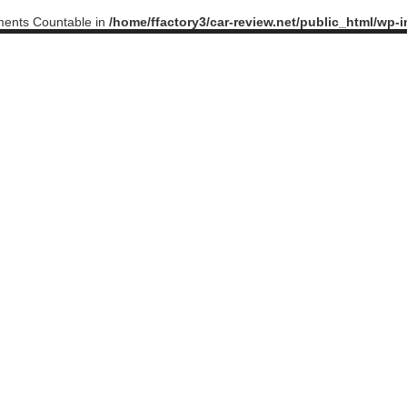
ements Countable in
/home/ffactory3/car-review.net/public_html/wp-