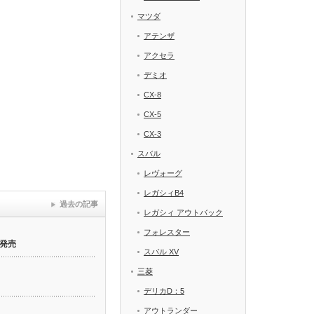
マツダ
アテンザ
アクセラ
デミオ
CX-8
CX-5
CX-3
スバル
レヴォーグ
レガシィB4
過去の記事
レガシィ アウトバック
フォレスター
発売
スバル XV
三菱
デリカD：5
アウトランダー