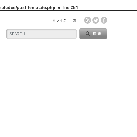
includes/post-template.php
on line
284
ライター一覧