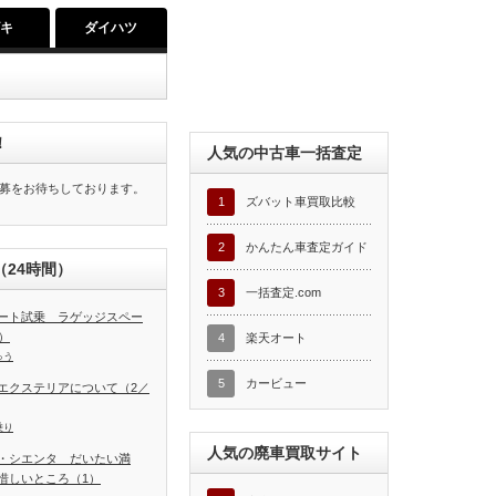
ズキ
ダイハツ
！
人気の中古車一括査定
募をお待ちしております。
1
ズバット車買取比較
2
かんたん車査定ガイド
24時間）
3
一括査定.com
ート試乗 ラゲッジスペー
）
4
楽天オート
ゅう
5
カービュー
エクステリアについて（2／
乗り
人気の廃車買取サイト
・シエンタ だいたい満
惜しいところ（1）