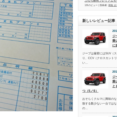
ぶなら断然プレミアムモ
1件のビュー
|
投稿者:
和知 ま
新しいレビュー記事
201
ジ
乗
に
ジープは厳密にはSUV（
り、CCV（クロスカント
い…
201
ジ
乗
と
つ（5／6）
おそらくクルマに興味のな
致する数少ない一台ではな
の…