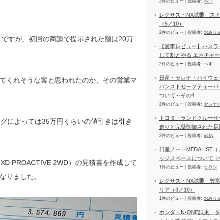
2件のビュー
|
投稿者:
ろい
レクサス・NX試乗 ス
（5／10）
2件のビュー
|
投稿者:
おみり
きですが、初回の商談で提示された額は20万
【愛車レビュー】ハスラ
して割とやる エネチャ
2件のビュー
|
投稿者:
べす
日産・セレナ・ハイウェイス
てくれそうな客と思われたのか、その営業マ
バンストセーフティーパ
ついて～その4
2件のビュー
|
投稿者:
セレナ
トヨタ・ランドクルーザー
グによっては35万円くらいの値引きは引き
走りと完璧制御された足
2件のビュー
|
投稿者:
ricky
日産ノートMEDALIS
ッジスペースについて（4
D PROACTIVE 2WD）の見積書を作成して
1件のビュー
|
投稿者:
ヒロシ
なりました。
レクサス・NX試乗 豊
リア（3／10）
1件のビュー
|
投稿者:
おみり
ホンダ・N-ONE試乗 