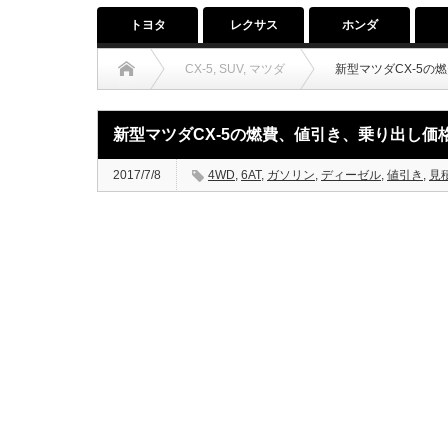
トヨタ
レクサス
ホンダ
CX-5
,
SUV
,
マツダ
新型マツダCX-5の
新型マツダCX-5の燃費、値引き、乗り出し価
2017/7/8
4WD
,
6AT
,
ガソリン
,
ディーゼル
,
値引き
,
見