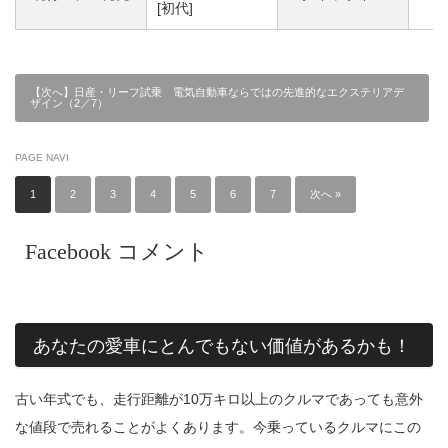
[初代]
【次へ】日産・リーフ試乗 電気自動車ならではの先進的なエクステリアデ
ザイン（2／7）
PAGE NAVI
1
2
3
4
5
6
7
次へ »
Facebook コメント
あなたの愛車にとんでもない価値があるかも！
古い年式でも、走行距離が10万キロ以上のクルマであっても意外
な値段で売れることがよくあります。今乗っているクルマにこの