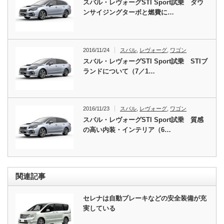
スバル・レヴォーグSTI Sport試乗 ダウ
ンサイジングターボと燃費に…
2016/11/24
スバル
,
レヴォーグ
,
ワゴン
スバル・レヴォーグSTI Sport試乗 STIブ
ランドについて（7／1…
2016/11/23
スバル
,
レヴォーグ
,
ワゴン
スバル・レヴォーグSTI Sport試乗 質感
の高い内装・インテリア（6…
関連記事
セレナは自動ブレーキなどの安全装備が充
実している