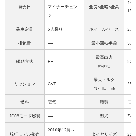
446
発売日
マイナーチェン
全長×全幅×全高
155
ジ
乗車定員
5人乗り
ホイールベース
270
排気量
—-
最小回転半径
5.4
最高出力
駆動方式
FF
80[1
(kW[PS])
最大トルク
ミッション
CVT
254[
(N・m[kgf・m])
燃料
電気
種類
モー
JC08モード燃費
—-
型式
ZAA
2010年12月～
現行モデル発売
タイヤサイズ
215