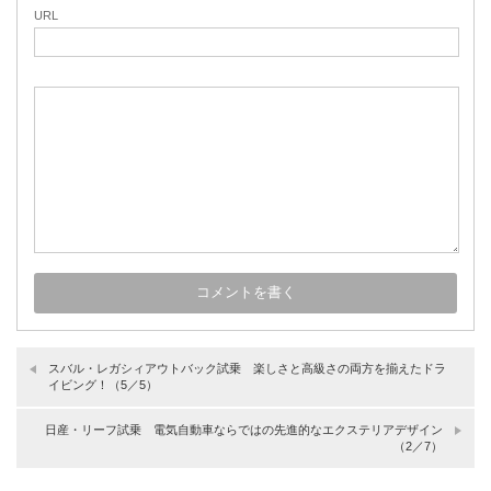
URL
スバル・レガシィアウトバック試乗 楽しさと高級さの両方を揃えたドラ
イビング！（5／5）
日産・リーフ試乗 電気自動車ならではの先進的なエクステリアデザイン
（2／7）