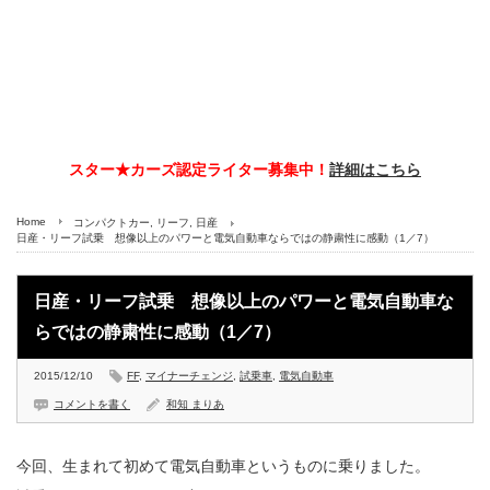
スター★カーズ認定ライター募集中！
詳細はこちら
Home
コンパクトカー
,
リーフ
,
日産
日産・リーフ試乗 想像以上のパワーと電気自動車ならではの静粛性に感動（1／7）
日産・リーフ試乗 想像以上のパワーと電気自動車な
らではの静粛性に感動（1／7）
2015/12/10
FF
,
マイナーチェンジ
,
試乗車
,
電気自動車
コメントを書く
和知 まりあ
今回、生まれて初めて電気自動車というものに乗りました。