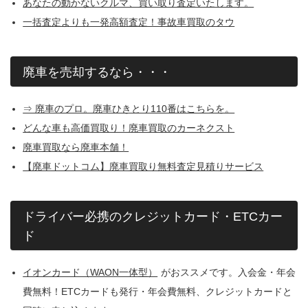
あなたの動かないクルマ、買い取り査定いたします。
一括査定よりも一発高額査定！事故車買取のタウ
廃車を売却するなら・・・
⇒ 廃車のプロ。廃車ひきとり110番はこちらを。
どんな車も高価買取り！廃車買取のカーネクスト
廃車買取なら廃車本舗！
【廃車ドットコム】廃車買取り無料査定見積りサービス
ドライバー必携のクレジットカード・ETCカー
ド
イオンカード（WAON一体型）
がおススメです。入会金・年会
費無料！ETCカードも発行・年会費無料、クレジットカードと