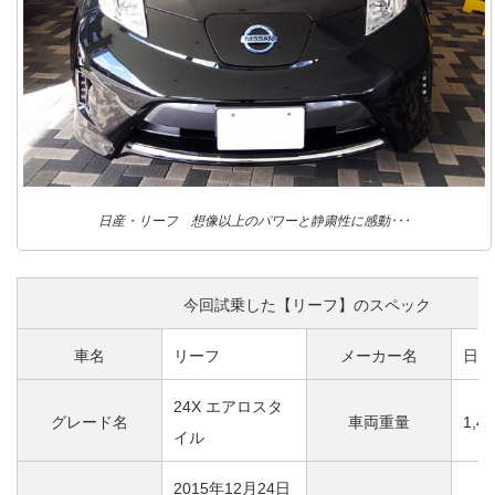
日産・リーフ 想像以上のパワーと静粛性に感動･･･
今回試乗した【リーフ】のスペック
車名
リーフ
メーカー名
日産
24X エアロスタ
グレード名
車両重量
1,4
イル
2015年12月24日