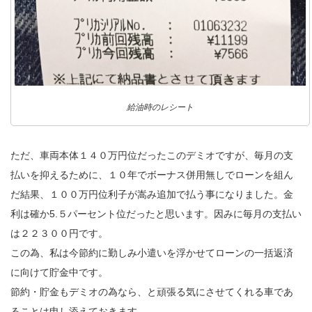
給油時のレシート
ただ、車両本体１４０万円位だったこのデミオですが、毎月の支
払いを抑えるために、１０年でボーナス併用無しでローンを組ん
だ結果、１００万円位利子が嵩み追加で払う事になりました。金
利は確か5.５パーセント位だったと思います。因みに毎月の支払い
は２２３００円です。
この為、私は今節約に勤しみ小遣いを浮かせてローンの一括返済
に向けて貯金中です。
節約・貯金もデミオの為なら、と頑張る気にさせてくれる車であ
ることは申し添えておきます。