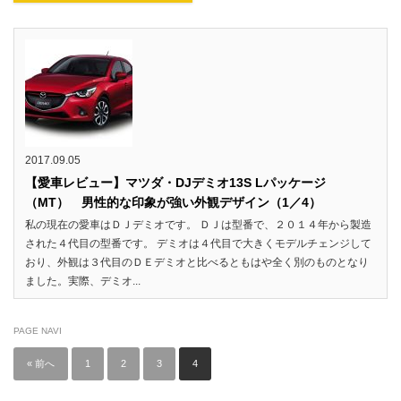
2017.09.05
【愛車レビュー】マツダ・DJデミオ13S Lパッケージ
（MT） 男性的な印象が強い外観デザイン（1／4）
私の現在の愛車はＤＪデミオです。 ＤＪは型番で、２０１４年から製造
された４代目の型番です。 デミオは４代目で大きくモデルチェンジして
おり、外観は３代目のＤＥデミオと比べるともはや全く別のものとなり
ました。実際、デミオ...
PAGE NAVI
« 前へ
1
2
3
4