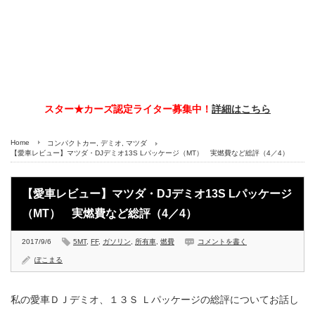
スター★カーズ認定ライター募集中！
詳細はこちら
Home
コンパクトカー
,
デミオ
,
マツダ
【愛車レビュー】マツダ・DJデミオ13S Lパッケージ（MT） 実燃費など総評（4／4）
【愛車レビュー】マツダ・DJデミオ13S Lパッケージ
（MT） 実燃費など総評（4／4）
2017/9/6
5MT
,
FF
,
ガソリン
,
所有車
,
燃費
コメントを書く
ぽこまる
私の愛車ＤＪデミオ、１３Ｓ Ｌパッケージの総評についてお話し