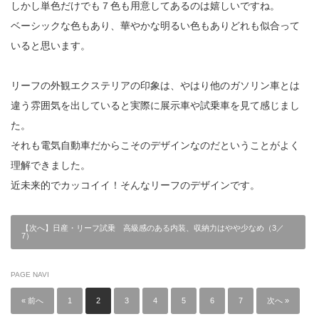
しかし単色だけでも７色も用意してあるのは嬉しいですね。
ベーシックな色もあり、華やかな明るい色もありどれも似合って
いると思います。
リーフの外観エクステリアの印象は、やはり他のガソリン車とは
違う雰囲気を出していると実際に展示車や試乗車を見て感じまし
た。
それも電気自動車だからこそのデザインなのだということがよく
理解できました。
近未来的でカッコイイ！そんなリーフのデザインです。
【次へ】日産・リーフ試乗 高級感のある内装、収納力はやや少なめ（3／
7）
PAGE NAVI
« 前へ
1
2
3
4
5
6
7
次へ »