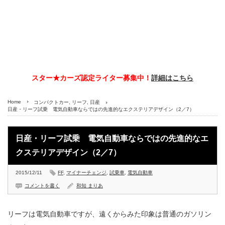
スター★カーズ認定ライター募集中！
詳細はこちら
Home
コンパクトカー
,
リーフ
,
日産
日産・リーフ試乗 電気自動車ならではの先進的なエクステリアデザイン（2／7）
日産・リーフ試乗 電気自動車ならではの先進的なエ
クステリアデザイン（2／7）
2015/12/11
FF
,
マイナーチェンジ
,
試乗車
,
電気自動車
コメントを書く
和知 まりあ
リーフは電気自動車ですが、遠くからみた印象は普通のガソリン