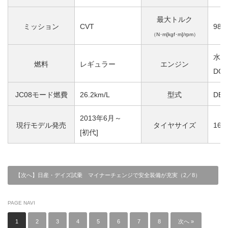
最大トルク
ミッション
CVT
98[1
（N･m[kgf･m]/rpm）
水冷
燃料
レギュラー
エンジン
DO
JC08モード燃費
26.2km/L
型式
DBA
2013年6月～
現行モデル発売
タイヤサイズ
165
[初代]
【次へ】日産・デイズ試乗 マイナーチェンジで安全装備が充実（2／8）
PAGE NAVI
1
2
3
4
5
6
7
8
次へ »