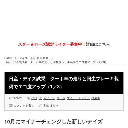
スター★カーズ認定ライター募集中！
詳細はこちら
Home
デイズ
,
日産
,
軽自動車
日産・デイズ試乗 ターボ車の走りと回生ブレーキ装備でエコ度アップ（1／8）
日産・デイズ試乗 ターボ車の走りと回生ブレーキ装
備でエコ度アップ（1／8）
2016/1/20
CVT
,
FF
,
ガソリン
,
ターボ
,
マイナーチェンジ
,
試乗車
コメントを書く
和知 まりあ
10月にマイナーチェンジした新しいデイズ