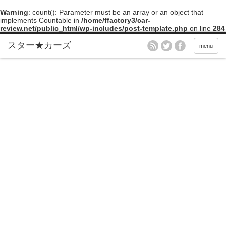
Warning
: count(): Parameter must be an array or an object that
implements Countable in
/home/ffactory3/car-
review.net/public_html/wp-includes/post-template.php
on line
284
menu