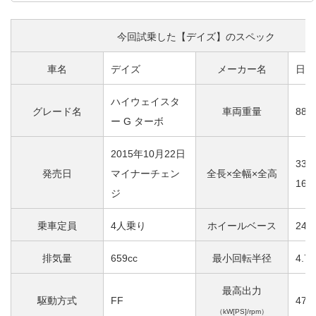
今回試乗した【デイズ】のスペック
車名
デイズ
メーカー名
日産
ハイウェイスタ
グレード名
車両重量
880
ー G ターボ
2015年10月22日
339
発売日
マイナーチェン
全長×全幅×全高
162
ジ
乗車定員
4人乗り
ホイールベース
243
排気量
659cc
最小回転半径
4.7
最高出力
駆動方式
FF
47[6
（kW[PS]/rpm）