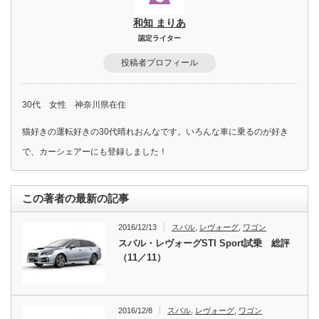
和知 まりあ
認定ライター
投稿者プロフィール
30代 女性 神奈川県在住
猫好きの運転好きの30代晴れおんなです。いろんな車に乗るのが好き
で、カーシェアーにも登録しました！
この著者の最新の記事
2016/12/13
スバル
,
レヴォーグ
,
ワゴン
スバル・レヴォーグSTI Sport試乗 総評
（11／11）
2016/12/8
スバル
,
レヴォーグ
,
ワゴン