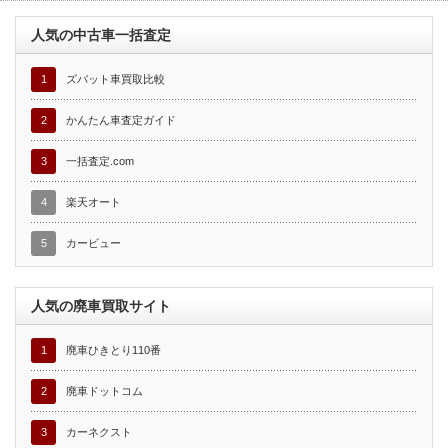
人気の中古車一括査定
1
ズバット車買取比較
2
かんたん車査定ガイド
3
一括査定.com
4
楽天オート
5
カービュー
人気の廃車買取サイト
1
廃車ひきとり110番
2
廃車ドットコム
3
カーネクスト