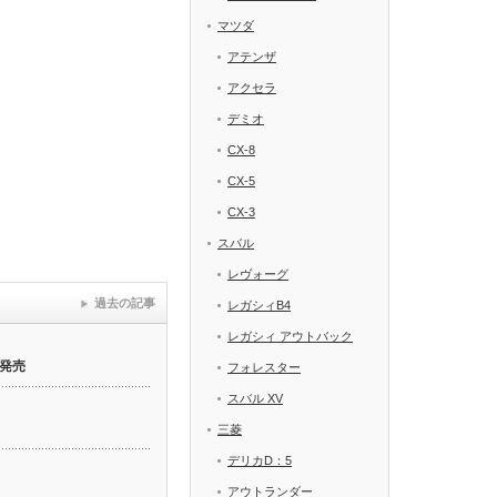
マツダ
アテンザ
アクセラ
デミオ
CX-8
CX-5
CX-3
スバル
レヴォーグ
過去の記事
レガシィB4
レガシィ アウトバック
発売
フォレスター
スバル XV
三菱
デリカD：5
アウトランダー