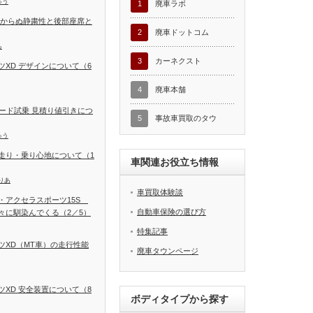
ゅう
1
廃車ラボ
しからぬ静粛性と後部座席と
2
廃車ドットコム
ち
3
カーネクスト
XD デザインについて（6
4
廃車本舗
ード試乗 見積り値引きにつ
5
事故車買取のタウ
ゅう
走り・乗り心地について（1
車関連お役立ち情報
りあ
車買取体験談
・アクセラスポーツ15S
自動車保険の選び方
々に馴染んでくる（2／5）
特集記事
ツXD（MT車）の走行性能
廃車タウンページ
XD 安全装置について（8
ボディタイプから探す