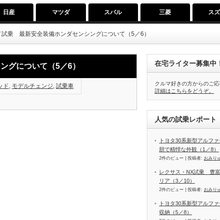
日産
マツダ
スバル
三菱
ス
ド試乗 最新安全装備ホンダセンシングについて（5／6）
在宅ライター募集中
ングについて（5／6）
クルマ好きの方からのご応
ッド
,
モデルチェンジ
,
試乗車
詳細はこちらをどうぞ。
人気の試乗レポート（
トヨタ30系新型アルファ
胆で精悍な外観（1／8）
2件のビュー
|
投稿者:
おみり
レクサス・NX試乗 豊
リア（3／10）
2件のビュー
|
投稿者:
おみり
トヨタ30系新型アルファ
収納（5／8）