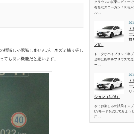
クラウンの試乗レビューで
有名なスローガン「80点+
ル…
201
ト
ー
前
／6）
の標識しか認識しませんが、ネズミ捕り等し
トヨタがハイブリッド車プ
っても良い機能だと思います。
当時は街中をプリウスで走
ー…
201
ト
ー
リ
ション（3／6）
さてお楽しみの試乗インプ
EVモードを試してみよう
用…