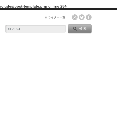
includes/post-template.php
on line
284
ライター一覧