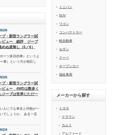
ミニバン
SUV
ワゴン
9/2/6
コンパクトカー
ープ・新型ラングラー試
軽自動車
レビュー 総評 ジープ
進めぬ道無し（6／6）
セダン
スポーツ多目的車）というよ
クーペ
リー車）という方が相応し
オープンカー
福祉車両
9/2/5
ープ・新型ラングラー試
レビュー 4WDは数多く
もジープは世界にただ一
メーカーから探す
トヨタ
い人にでも車名と外観が一
いでしょうか。 ある一定
クラウン
カムリ
9/2/4
アルファード