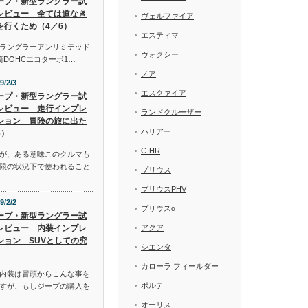
ープ・新型ラングラー試
レビュー 全ては道なき
ヴェルファイア
を行くため（4／6）
エスティマ
ラングラーアンリミテッド
ヴォクシー
気筒DOHCエコターボ1…
ノア
9/2/3
エスクァイア
ープ・新型ラングラー試
レビュー 走行インプレ
ランドクルーザー
ション 冒険の旅に出た
ハリアー
6）
C-HR
が、ある意味このクルマも
限の状況下で使われること
プリウス
プリウスPHV
9/2/2
プリウスα
ープ・新型ラングラー試
レビュー 内装インプレ
アクア
ション SUVとしての究
シエンタ
カローラ フィールダー
内装は冒頭からこんな事を
ポルテ
すが、もしジープの購入を
オーリス