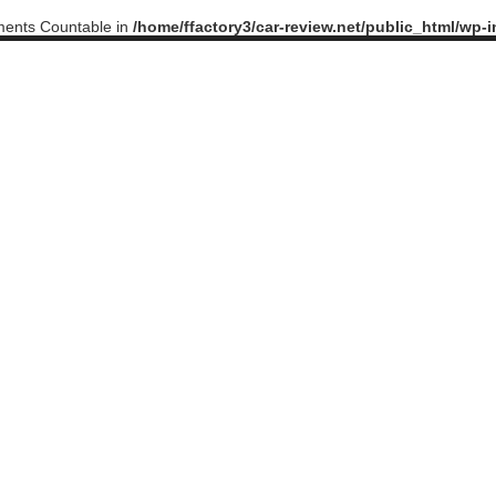
ements Countable in
/home/ffactory3/car-review.net/public_html/wp-