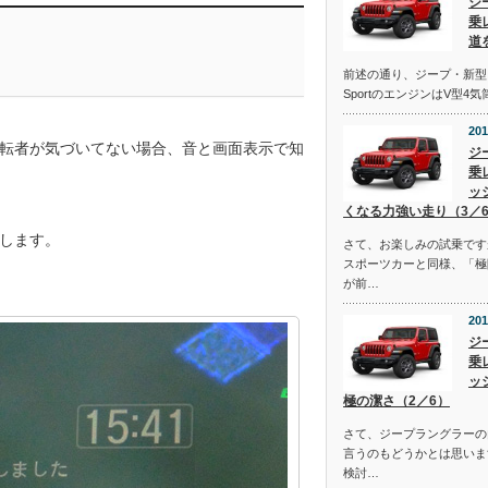
ジ
乗
道
前述の通り、ジープ・新型
SportのエンジンはV型4
201
転者が気づいてない場合、音と画面表示で知
ジ
乗
ッ
くなる力強い走り（3／
します。
さて、お楽しみの試乗です
スポーツカーと同様、「極
が前…
201
ジ
乗
ッ
極の潔さ（2／6）
さて、ジープラングラーの
言うのもどうかとは思いま
検討…