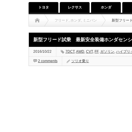
トヨタ
レクサス
ホンダ
フリード
,
ホンダ
,
ミニバン
新型フリー
新型フリード試乗 最新安全装備ホンダセンシ
2016/10/22
7DCT
,
AWD
,
CVT
,
FF
,
ガソリン
,
ハイブリ
2 comments
ソリオ乗り