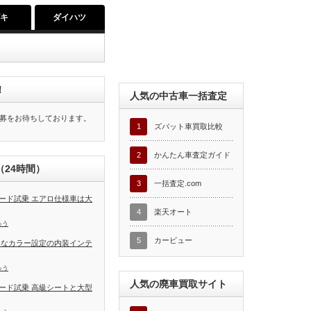
ズキ
ダイハツ
！
人気の中古車一括査定
募をお待ちしております。
1
ズバット車買取比較
2
かんたん車査定ガイド
24時間）
3
一括査定.com
ード試乗 エアロ仕様車は大
4
楽天オート
ゅう
5
カービュー
富なカラー設定の内装インテ
ゅう
人気の廃車買取サイト
ード試乗 高級シートと大型