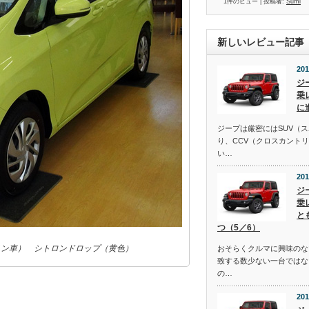
1件のビュー
|
投稿者:
Sumi
新しいレビュー記事
201
ジ
乗
に
ジープは厳密にはSUV（
り、CCV（クロスカント
い…
201
ジ
乗
と
つ（5／6）
ガソリン車） シトロンドロップ（黄色）
おそらくクルマに興味のな
致する数少ない一台ではな
の…
201