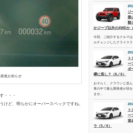
201
ジ
乗
類
かジープ以外の4WDか（
今回、ご紹介するクルマは去
ルチェンジしたクライスラ
201
ト
ー
ポ
襷に長し？（6／6）
発進お知らせ
おそらく、クラウンと並ん
車の中で最も開発者が頭を
ませ…
す・・・
うけど、明らかにオーバースペックですね。
201
ト
ー
迷
ラ（5／6）