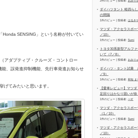
2件のビュー
|
投稿者:
おみり
ダイハツタント 軽四ら
の間隔
1件のビュー
|
投稿者:
はるき
マツダ・アクセラスポーツ
Honda SENSING」という名称が付いてい
／10）
1件のビュー
|
投稿者:
Sumi
。
トヨタ30系新型アルファ
いて（7／8）
C（アダプティブ・クルーズ・コントロー
1件のビュー
|
投稿者:
おみり
制機能、誤発進抑制機能、先行車発進お知らせ
ダイハツ・タント試乗 
／9）
1件のビュー
|
投稿者:
和知 ま
挙げてみたいと思います。
【愛車レビュー】マツダ
足回りはかなり固いが徐
1件のビュー
|
投稿者:
べす
マツダ・アクセラスポー
（1／10）
1件のビュー
|
投稿者:
Sumi
マツダ・アクセラスポーツ
／10）