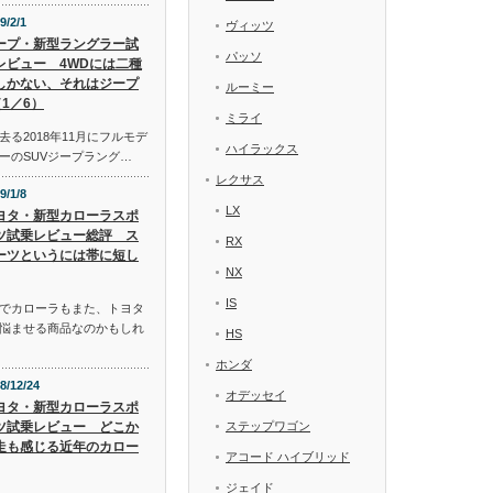
9/2/1
ヴィッツ
ープ・新型ラングラー試
パッソ
レビュー 4WDには二種
しかない、それはジープ
ルーミー
1／6）
ミライ
る2018年11月にフルモデ
ハイラックス
ーのSUVジープラング…
レクサス
9/1/8
LX
ヨタ・新型カローラスポ
ツ試乗レビュー総評 ス
RX
ーツというには帯に短し
NX
IS
でカローラもまた、トヨタ
悩ませる商品なのかもしれ
HS
ホンダ
8/12/24
オデッセイ
ヨタ・新型カローラスポ
ツ試乗レビュー どこか
ステップワゴン
走も感じる近年のカロー
アコード ハイブリッド
ジェイド