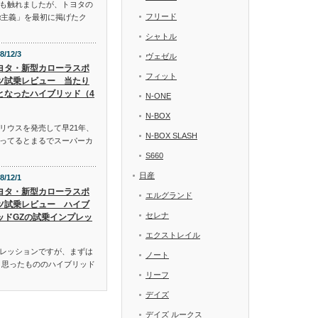
も触れましたが、トヨタの
フリード
α主義」を最初に掲げたク
シャトル
8/12/3
ヴェゼル
ヨタ・新型カローラスポ
フィット
ツ試乗レビュー 当たり
となったハイブリッド（4
N-ONE
N-BOX
リウスを発売して早21年、
N-BOX SLASH
ってるとまるでスーパーカ
S660
日産
8/12/1
ヨタ・新型カローラスポ
エルグランド
ツ試乗レビュー ハイブ
セレナ
ッドGZの試乗インプレッ
エクストレイル
レッションですが、まずは
ノート
と思ったもののハイブリッド
リーフ
デイズ
デイズ ルークス