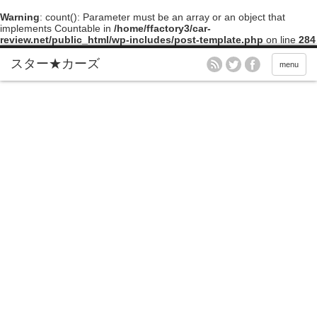
Warning
: count(): Parameter must be an array or an object that
implements Countable in
/home/ffactory3/car-
review.net/public_html/wp-includes/post-template.php
on line
284
menu