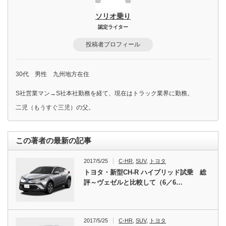
ソリオ乗り
認定ライター
投稿者プロフィール
30代 男性 九州地方在住
S社営業マン→S社本社勤務を経て、現在はトラック業界に勤務。
二児（もうすぐ三児）の父。
この著者の最新の記事
2017/5/25
C-HR
,
SUV
,
トヨタ
トヨタ・新型CH-R ハイブリッド試乗 総
評～ヴェゼルと比較して（6／6…
2017/5/25
C-HR
,
SUV
,
トヨタ