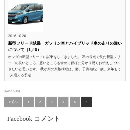
2016.10.20
新型フリード試乗 ガソリン車とハイブリッド車の走りの違い
について（1／6）
ホンダの新型フリードに試乗をしてきました。 私の視点で見た新型フリ
ードの良いところ、悪いところも含めて皆様に分かり易くお伝えしてい
きたいと思います。 我が家の家族構成は、妻、子供3歳と1歳。来年もう
1人増える予定...
PAGE NAVI
« 前へ
1
2
3
4
5
6
Facebook コメント