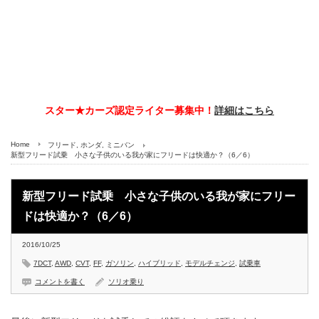
スター★カーズ認定ライター募集中！
詳細はこちら
Home
フリード
,
ホンダ
,
ミニバン
新型フリード試乗 小さな子供のいる我が家にフリードは快適か？（6／6）
新型フリード試乗 小さな子供のいる我が家にフリー
ドは快適か？（6／6）
2016/10/25
7DCT
,
AWD
,
CVT
,
FF
,
ガソリン
,
ハイブリッド
,
モデルチェンジ
,
試乗車
コメントを書く
ソリオ乗り