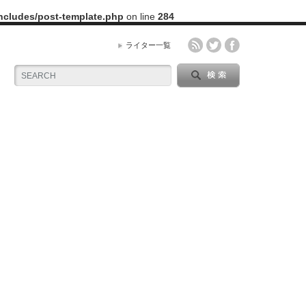
includes/post-template.php
on line
284
ライター一覧