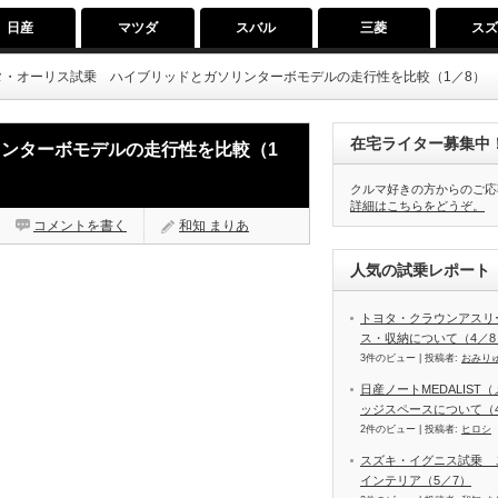
日産
マツダ
スバル
三菱
ス
タ・オーリス試乗 ハイブリッドとガソリンターボモデルの走行性を比較（1／8）
在宅ライター募集中
ンターボモデルの走行性を比較（1
クルマ好きの方からのご応
詳細はこちらをどうぞ。
コメントを書く
和知 まりあ
人気の試乗レポート（
トヨタ・クラウンアスリ
ス・収納について（4／8
3件のビュー
|
投稿者:
おみり
日産ノートMEDALIS
ッジスペースについて（4
2件のビュー
|
投稿者:
ヒロシ
スズキ・イグニス試乗 
インテリア（5／7）