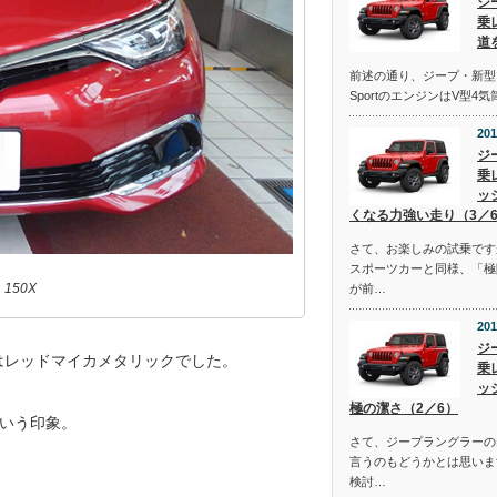
ジ
乗
道
前述の通り、ジープ・新型
SportのエンジンはV型4
201
ジ
乗
ッ
くなる力強い走り（3／
さて、お楽しみの試乗です
スポーツカーと同様、「極
150X
が前…
201
ジ
ーはレッドマイカメタリックでした。
乗
ッ
極の潔さ（2／6）
いう印象。
さて、ジープラングラーの
言うのもどうかとは思いま
検討…