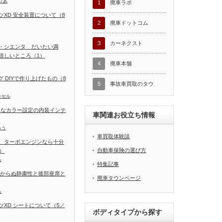
りあ
1
廃車ラボ
XD 安全装置について（8
2
廃車ドットコム
3
カーネクスト
・シエンタ だいたい満
惜しいところ（1）
4
廃車本舗
ング DIYで作り上げたもの（8
5
事故車買取のタウ
ンセル
富なカラー設定の内装インテ
車関連お役立ち情報
ゅう
車買取体験談
 ターボエンジンなら十分
自動車保険の選び方
）
る
特集記事
しからぬ静粛性と後部座席と
廃車タウンページ
ち
XD シートについて（5／
ボディタイプから探す