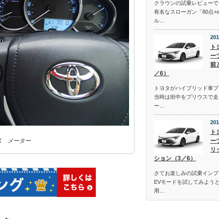
クラウンの試乗レビューで
有名なスローガン「80点+
ル…
201
ト
ー
前
／6）
トヨタがハイブリッド車プ
当時は街中をプリウスで走
ー…
201
ト
ー
X メーター
リ
ション（3／6）
さてお楽しみの試乗インプ
EVモードを試してみよう
用…