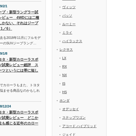
9/2/1
ヴィッツ
ープ・新型ラングラー試
パッソ
レビュー 4WDには二種
しかない、それはジープ
ルーミー
1／6）
ミライ
る2018年11月にフルモデ
ハイラックス
ーのSUVジープラング…
レクサス
9/1/8
LX
ヨタ・新型カローラスポ
ツ試乗レビュー総評 ス
RX
ーツというには帯に短し
NX
IS
でカローラもまた、トヨタ
悩ませる商品なのかもしれ
HS
ホンダ
8/12/24
オデッセイ
ヨタ・新型カローラスポ
ツ試乗レビュー どこか
ステップワゴン
走も感じる近年のカロー
アコード ハイブリッド
ジェイド