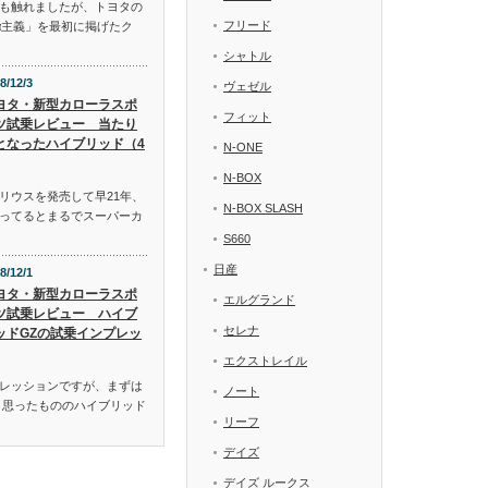
も触れましたが、トヨタの
フリード
α主義」を最初に掲げたク
シャトル
8/12/3
ヴェゼル
ヨタ・新型カローラスポ
フィット
ツ試乗レビュー 当たり
となったハイブリッド（4
N-ONE
N-BOX
リウスを発売して早21年、
N-BOX SLASH
ってるとまるでスーパーカ
S660
日産
8/12/1
ヨタ・新型カローラスポ
エルグランド
ツ試乗レビュー ハイブ
セレナ
ッドGZの試乗インプレッ
エクストレイル
レッションですが、まずは
ノート
と思ったもののハイブリッド
リーフ
デイズ
デイズ ルークス