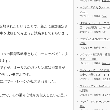
2件のビュー
|
投稿者:
和知 ま
マツダ・アクセラスポーツ
／10）
2件のビュー
|
投稿者:
Sumi
【愛車レビュー】トヨタ
が追加されたということで、新たに追加設定さ
足、でも新型シエンタの
2件のビュー
|
投稿者:
ろい
車を比較してみようと試乗させてもらいまし
マツダCX-3 XDツーリ
／9）
1件のビュー
|
投稿者:
Ｎ・マ
ヨタの国際戦略車としてヨーロッパで主に力
レクサス・NX試乗 豊
リア（3／10）
ります。
1件のビュー
|
投稿者:
おみり
ですが、オーリスのガソリン車は排気量が
ダイハツ・ウェイク試乗
展開の珍しいモデルです。
な走りと乗り心地（3／5
1件のビュー
|
投稿者:
ぽこま
にパワートレーンが拡大されました。
ダイハツタント 軽四ら
の間隔
たので、その乗り心地をお伝えしたいと思い
1件のビュー
|
投稿者:
はるき
マツダ・アクセラスポーツ
10）