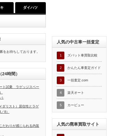
ズキ
ダイハツ
！
人気の中古車一括査定
募をお待ちしております。
1
ズバット車買取比較
2
かんたん車査定ガイド
24時間）
3
一括査定.com
ート試乗 ラゲッジスペー
）
4
楽天オート
ゅう
5
カービュー
T（メダリスト）居住性とラゲ
／8）
人気の廃車買取サイト
こだわりが感じられる内装