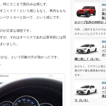
、特にそこまで面白みは感じず。
201
ジ
すごくイイ！という感じもなく、車内ももち
乗
ンパクトカーと比べて、という感じです。
類
かジープ以外の4WDか（
今回、ご紹介するクルマは去
のが正直な感想です。
ルチェンジしたクライスラ
すが、それはオーリスであれば基本的には同
201
まいました。
ト
ー
ポ
味かな、という印象の方が強かったです。
襷に長し？（6／6）
。
おそらく、クラウンと並ん
車の中で最も開発者が頭を
ませ…
201
ト
ー
迷
ラ（5／6）