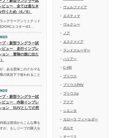
ープ・新型ラングラー試
レビュー 全ては道なき
ヴェルファイア
を行くため（4／6）
エスティマ
ラングラーアンリミテッド
ヴォクシー
気筒DOHCエコターボ1…
ノア
9/2/3
エスクァイア
ープ・新型ラングラー試
レビュー 走行インプレ
ランドクルーザー
ション 冒険の旅に出た
ハリアー
6）
C-HR
が、ある意味このクルマも
限の状況下で使われること
プリウス
プリウスPHV
9/2/2
プリウスα
ープ・新型ラングラー試
レビュー 内装インプレ
アクア
ション SUVとしての究
シエンタ
カローラ フィールダー
内装は冒頭からこんな事を
ポルテ
すが、もしジープの購入を
オーリス