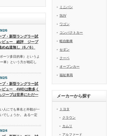
ミニバン
SUV
ワゴン
9/2/6
コンパクトカー
ープ・新型ラングラー試
軽自動車
レビュー 総評 ジープ
進めぬ道無し（6／6）
セダン
スポーツ多目的車）というよ
クーペ
リー車）という方が相応し
オープンカー
福祉車両
9/2/5
ープ・新型ラングラー試
レビュー 4WDは数多く
もジープは世界にただ一
メーカーから探す
トヨタ
い人にでも車名と外観が一
いでしょうか。 ある一定
クラウン
カムリ
9/2/4
アルファード