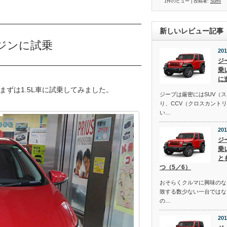
1件のビュー
|
投稿者:
Sumi
新しいレビュー記事
ンジンに試乗
201
ジ
乗
に
ずは1.5L車に試乗してみました。
ジープは厳密にはSUV（
り、CCV（クロスカント
い…
201
ジ
乗
と
つ（5／6）
おそらくクルマに興味のな
致する数少ない一台ではな
の…
201