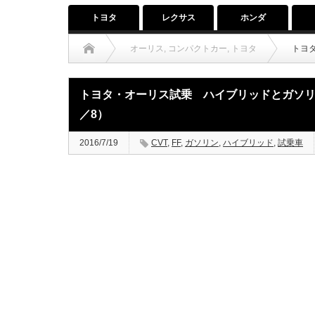
トヨタ
レクサス
ホンダ
オーリス
,
コンパクトカー
,
トヨタ
トヨ
トヨタ・オーリス試乗 ハイブリッドとガソリ
／8）
2016/7/19
CVT
,
FF
,
ガソリン
,
ハイブリッド
,
試乗車