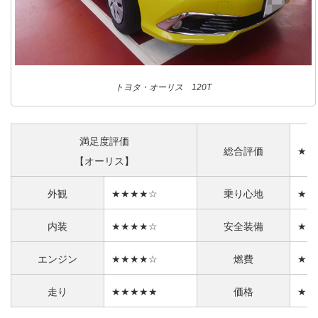
トヨタ・オーリス 120T
満足度評価
総合評価
★★
【オーリス】
外観
★★★★☆
乗り心地
★★
内装
★★★★☆
安全装備
★★
エンジン
★★★★☆
燃費
★★
走り
★★★★★
価格
★★