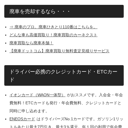
廃車を売却するなら・・・
⇒ 廃車のプロ。廃車ひきとり110番はこちらを。
どんな車も高価買取り！廃車買取のカーネクスト
廃車買取なら廃車本舗！
【廃車ドットコム】廃車買取り無料査定見積りサービス
ドライバー必携のクレジットカード・ETCカー
ド
イオンカード（WAON一体型）
がおススメです。入会金・年会
費無料！ETCカードも発行・年会費無料、クレジットカードと
同時に申し込めます。
ENEOSカード
はドライバーズNo.1カードです。ガソリン1リッ
トルあたり最大7円引き。最大3％還元。年１回の利用で年会費