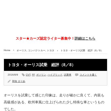
スター★カーズ認定ライター募集中！
詳細はこちら
Home
オーリス
,
コンパクトカー
,
トヨタ
トヨタ・オーリス試乗 総評（8／8）
トヨタ・オーリス試乗 総評（8／8）
2016/8/9
CVT
,
FF
,
ガソリン
,
ハイブリッド
,
試乗車
コメントを書く
和知 まりあ
オーリスを試乗して感じた印象は、走りが確かに良くて、内装も
高級感がある、欧州車風に仕上げられた少し特殊な車というもの
でした。