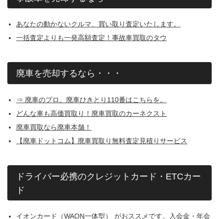
あなたの動かないクルマ、買い取り査定いたします。
一括査定よりも一発高額査定！事故車買取のタウ
廃車を売却するなら・・・
⇒ 廃車のプロ。廃車ひきとり110番はこちらを。
どんな車も高価買取り！廃車買取のカーネクスト
廃車買取なら廃車本舗！
【廃車ドットコム】廃車買取り無料査定見積りサービス
ドライバー必携のクレジットカード・ETCカー
ド
イオンカード（WAON一体型）
がおススメです。入会金・年会