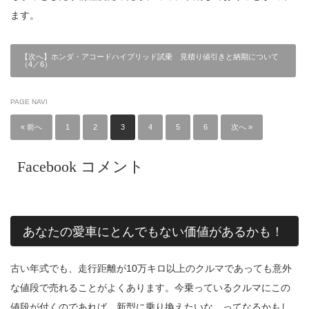
ます。
【次へ】ホンダ・アコードハイブリッド試乗 見積り値引きと納期について
（4／6）
PAGE NAVI
« 前へ
1
2
3
4
5
6
次へ »
Facebook コメント
あなたの愛車にとんでもない価値があるかも！
古い年式でも、走行距離が10万キロ以上のクルマであっても意外
な値段で売れることがよくあります。今乗っているクルマにこの
値段が付くのであれば、新型に乗り換えたいな…ってなるかもし