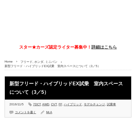
スター★カーズ認定ライター募集中！
詳細はこちら
Home
フリード
,
ホンダ
,
ミニバン
新型フリード・ハイブリッドEX試乗 室内スペースについて（3／5）
新型フリード・ハイブリッドEX試乗 室内スペース
について（3／5）
2016/11/5
7DCT
,
AWD
,
CVT
,
FF
,
ハイブリッド
,
モデルチェンジ
,
試乗車
コメントを書く
Mr.A