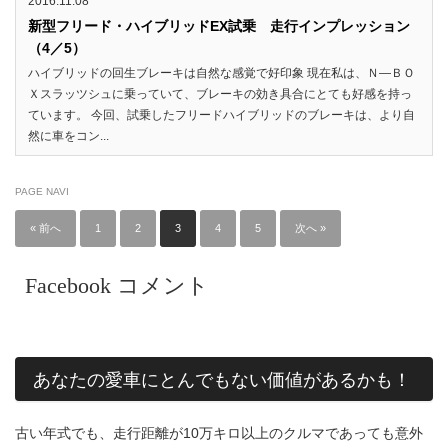
2016.11.08
新型フリード・ハイブリッドEX試乗 走行インプレッション
（4／5）
ハイブリッドの回生ブレーキは自然な感覚で好印象 現在私は、Ｎ―ＢＯ
Ｘスラッツシュに乗っていて、ブレーキの効き具合にとても好感を持っ
ています。 今回、試乗したフリードハイブリッドのブレーキは、より自
然に車をコン...
PAGE NAVI
« 前へ
1
2
3
4
5
次へ »
Facebook コメント
あなたの愛車にとんでもない価値があるかも！
古い年式でも、走行距離が10万キロ以上のクルマであっても意外