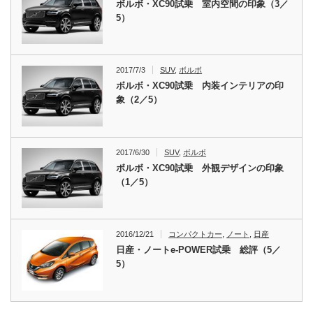
ボルボ・XC90試乗 室内空間の印象（3／
5）
2017/7/3
SUV
,
ボルボ
ボルボ・XC90試乗 内装インテリアの印
象（2／5）
2017/6/30
SUV
,
ボルボ
ボルボ・XC90試乗 外観デザインの印象
（1／5）
2016/12/21
コンパクトカー
,
ノート
,
日産
日産・ノートe-POWER試乗 総評（5／
5）