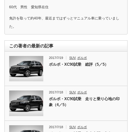
60代 男性 愛知県在住
免許を取って約40年、最近まではずっとマニュアル車に乗っていまし
た。
この著者の最新の記事
2017/7/19
SUV
,
ボルボ
ボルボ・XC90試乗 総評（5／5）
2017/7/18
SUV
,
ボルボ
ボルボ・XC90試乗 走りと乗り心地の印
象（4／5）
2017/7/18
SUV
,
ボルボ