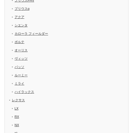
プリウスPHV
プリウスα
アクア
シエンタ
カローラ フィールダー
ポルテ
オーリス
ヴィッツ
パッソ
ルーミー
ミライ
ハイラックス
レクサス
LX
RX
NX