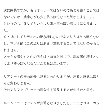
次に内装ですが、もうオーナーではないのであまり書くことでは
ないですが、残念ながら少し俗っぽくなった気がします。。。
というのも、ＳＵＶというより乗用車っぽい味つけになりまし
た。
ＣＸ-3にしても
デミオ
の焼き増しなのであまりＳＵＶっぽくない
し、マツダ的にこの辺りはあまり重視することではないのかもし
れません。
メッキを増やすとかの考えはトヨタと同じで、高級感が増すとい
うより俗っぽくなるだけだと私は思います。
リアシートの座面延長も測ると分かりますが、座ると感覚はほと
んど変わりません。
それよりファブリックの耐久性を追及する方が先決だと思う。
ルームミラーはアテンザ共通となりましたし、ここはコストカッ