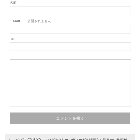
名前
E-MAIL
- 公開されません -
URL
マツダ・CX-5 XD マツダのクリーンディーゼルは現在も世界一の技術が