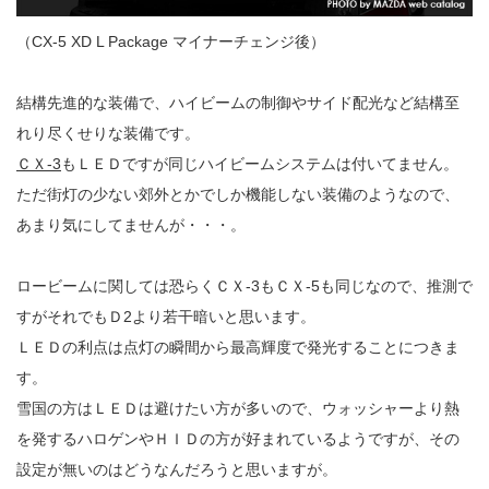
（CX-5 XD L Package マイナーチェンジ後）
結構先進的な装備で、ハイビームの制御やサイド配光など結構至
れり尽くせりな装備です。
ＣＸ-3
もＬＥＤですが同じハイビームシステムは付いてません。
ただ街灯の少ない郊外とかでしか機能しない装備のようなので、
あまり気にしてませんが・・・。
ロービームに関しては恐らくＣＸ-3もＣＸ-5も同じなので、推測で
すがそれでもＤ2より若干暗いと思います。
ＬＥＤの利点は点灯の瞬間から最高輝度で発光することにつきま
す。
雪国の方はＬＥＤは避けたい方が多いので、ウォッシャーより熱
を発するハロゲンやＨＩＤの方が好まれているようですが、その
設定が無いのはどうなんだろうと思いますが。