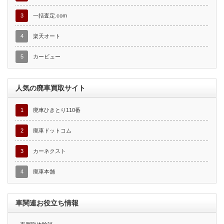
3
一括査定.com
4
楽天オート
5
カービュー
人気の廃車買取サイト
1
廃車ひきとり110番
2
廃車ドットコム
3
カーネクスト
4
廃車本舗
車関連お役立ち情報