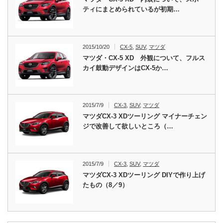
ティにまとめられているが初期…
2015/10/20
CX-5
,
SUV
,
マツダ
マツダ・CX-5 XD 外観について、フルス
カイ鼓動デザインはCX-5か…
2015/7/9
CX-3
,
SUV
,
マツダ
マツダCX-3 XDツーリング マイナーチェン
ジで改善して欲しいところ（…
2015/7/9
CX-3
,
SUV
,
マツダ
マツダCX-3 XDツーリング DIYで作り上げ
たもの（8／9）