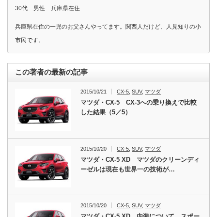
30代 男性 兵庫県在住
兵庫県在住の一児のお父さんやってます。関西人だけど、人見知りの小
市民です。
この著者の最新の記事
2015/10/21
CX-5
,
SUV
,
マツダ
マツダ・CX-5 CX-3への乗り換えで比較
した結果（5／5）
2015/10/20
CX-5
,
SUV
,
マツダ
マツダ・CX-5 XD マツダのクリーンディ
ーゼルは現在も世界一の技術が…
2015/10/20
CX-5
,
SUV
,
マツダ
マツダ・CX-5 XD 内装について、スポー