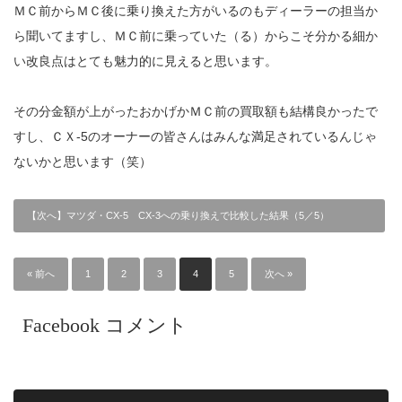
ＭＣ前からＭＣ後に乗り換えた方がいるのもディーラーの担当か
ら聞いてますし、ＭＣ前に乗っていた（る）からこそ分かる細か
い改良点はとても魅力的に見えると思います。
その分金額が上がったおかげかＭＣ前の買取額も結構良かったで
すし、ＣＸ-5のオーナーの皆さんはみんな満足されているんじゃ
ないかと思います（笑）
【次へ】マツダ・CX-5 CX-3への乗り換えで比較した結果（5／5）
« 前へ
1
2
3
4
5
次へ »
Facebook コメント