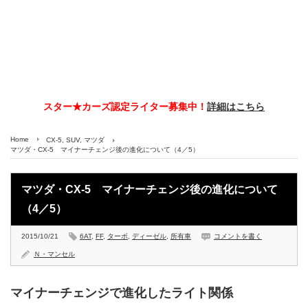
スター★カーズ認定ライター募集中！
詳細はこちら
Home
CX-5
,
SUV
,
マツダ
マツダ・CX-5 マイナーチェンジ後の進化について（4／5）
マツダ・CX-5 マイナーチェンジ後の進化について
（4／5）
2015/10/21
6AT
,
FF
,
ターボ
,
ディーゼル
,
所有車
コメントを書く
Ｎ・マンセル
マイナーチェンジで進化したライト関係