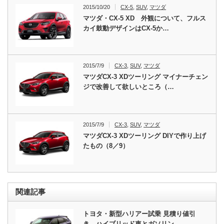
2015/10/20
CX-5
,
SUV
,
マツダ
マツダ・CX-5 XD 外観について、フルス
カイ鼓動デザインはCX-5か…
2015/7/9
CX-3
,
SUV
,
マツダ
マツダCX-3 XDツーリング マイナーチェン
ジで改善して欲しいところ（…
2015/7/9
CX-3
,
SUV
,
マツダ
マツダCX-3 XDツーリング DIYで作り上げ
たもの（8／9）
関連記事
トヨタ・新型ハリアー試乗 見積り値引
き、ハイブリッド車とガソリン…