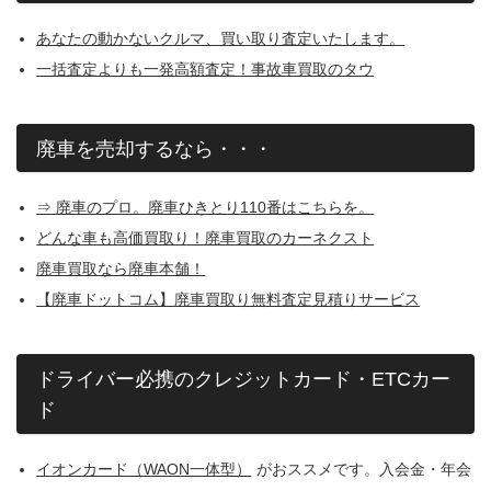
あなたの動かないクルマ、買い取り査定いたします。
一括査定よりも一発高額査定！事故車買取のタウ
廃車を売却するなら・・・
⇒ 廃車のプロ。廃車ひきとり110番はこちらを。
どんな車も高価買取り！廃車買取のカーネクスト
廃車買取なら廃車本舗！
【廃車ドットコム】廃車買取り無料査定見積りサービス
ドライバー必携のクレジットカード・ETCカー
ド
イオンカード（WAON一体型）
がおススメです。入会金・年会