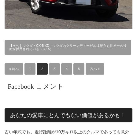
【次へ】マツダ・CX-5 XD マツダのクリーンディーゼルは現在も世界一の技
術が採用されている（3／5）
« 前へ
1
2
3
4
5
次へ »
Facebook コメント
あなたの愛車にとんでもない価値があるかも！
古い年式でも、走行距離が10万キロ以上のクルマであっても意外