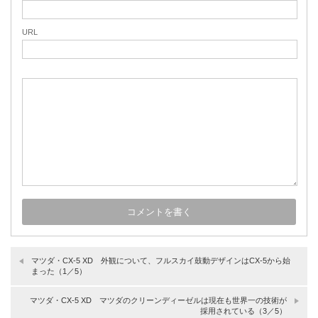
URL
マツダ・CX-5 XD 外観について、フルスカイ鼓動デザインはCX-5から始
まった（1／5）
マツダ・CX-5 XD マツダのクリーンディーゼルは現在も世界一の技術が
採用されている（3／5）