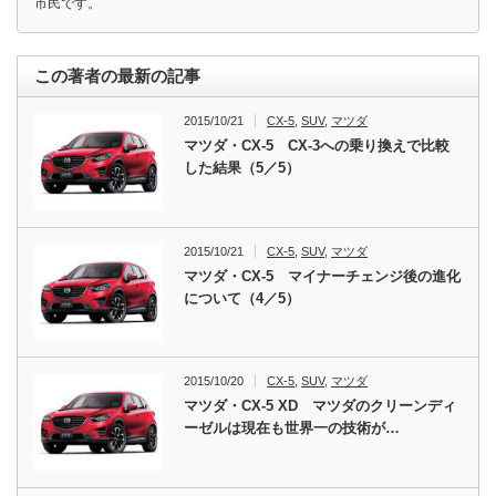
市民です。
この著者の最新の記事
2015/10/21
CX-5
,
SUV
,
マツダ
マツダ・CX-5 CX-3への乗り換えで比較
した結果（5／5）
2015/10/21
CX-5
,
SUV
,
マツダ
マツダ・CX-5 マイナーチェンジ後の進化
について（4／5）
2015/10/20
CX-5
,
SUV
,
マツダ
マツダ・CX-5 XD マツダのクリーンディ
ーゼルは現在も世界一の技術が…