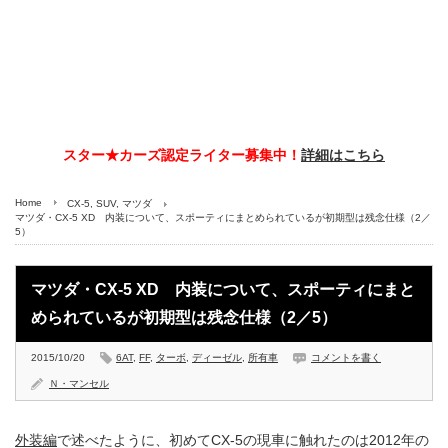
スター★カーズ認定ライター募集中！
詳細はこちら
Home
CX-5
,
SUV
,
マツダ
マツダ・CX-5 XD 内装について、スポーティにまとめられているが初期型は残念仕様（2／
5）
マツダ・CX-5 XD 内装について、スポーティにまと
められているが初期型は残念仕様（2／5）
2015/10/20
6AT
,
FF
,
ターボ
,
ディーゼル
,
所有車
コメントを書く
Ｎ・マンセル
外装編
で述べたように、初めてCX-5の現車に触れたのは2012年の