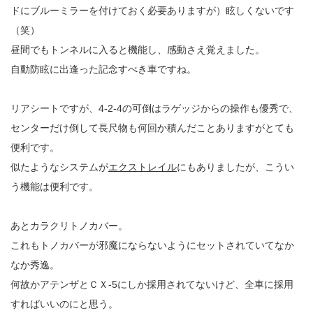
ドにブルーミラーを付けておく必要ありますが）眩しくないです
（笑）
昼間でもトンネルに入ると機能し、感動さえ覚えました。
自動防眩に出逢った記念すべき車ですね。
リアシートですが、4-2-4の可倒はラゲッジからの操作も優秀で、
センターだけ倒して長尺物も何回か積んだことありますがとても
便利です。
似たようなシステムが
エクストレイル
にもありましたが、こうい
う機能は便利です。
あとカラクリトノカバー。
これもトノカバーが邪魔にならないようにセットされていてなか
なか秀逸。
何故かアテンザとＣＸ-5にしか採用されてないけど、全車に採用
すればいいのにと思う。