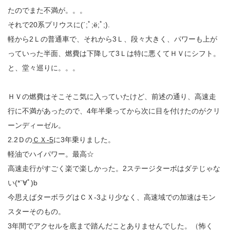
たのでまた不満が。。。
それで20系プリウスに(´;ﾟ;ё;ﾟ;).
軽から2Ｌの普通車で、それから3Ｌ、段々大きく、パワーも上が
っていった半面、燃費は下降して3Ｌは特に悪くてＨＶにシフト。
と、堂々巡りに。。。
ＨＶの燃費はそこそこ気に入っていたけど、前述の通り、高速走
行に不満があったので、4年半乗ってから次に目を付けたのがクリ
ーンディーゼル。
2.2Ｄの
ＣＸ-5
に3年乗りました。
軽油でハイパワー。最高☆
高速走行がすごく楽で楽しかった。2ステージターボはダテじゃな
い(*`∀ﾟ)b
今思えばターボラグはＣＸ-3より少なく、高速域での加速はモン
スターそのもの。
3年間でアクセルを底まで踏んだことありませんでした。（怖く