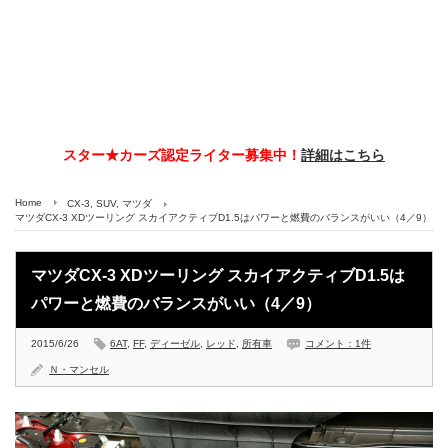
スター★カーズ認定ライター募集中！
詳細はこちら
Home
CX-3
,
SUV
,
マツダ
マツダCX-3 XDツーリング スカイアクティブD1.5はパワーと燃費のバランスがいい（4／9）
マツダCX-3 XDツーリング スカイアクティブD1.5は
パワーと燃費のバランスがいい（4／9）
2015/6/26
6AT
,
FF
,
ディーゼル
,
レッド
,
所有車
コメント：1件
Ｎ・マンセル