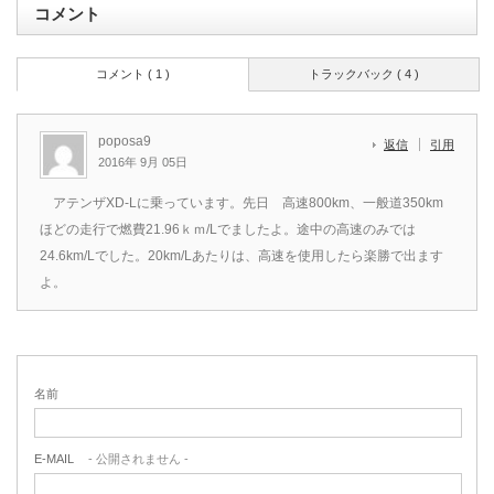
コメント
コメント ( 1 )
トラックバック ( 4 )
poposa9
返信
引用
2016年 9月 05日
アテンザXD-Lに乗っています。先日 高速800km、一般道350km
ほどの走行で燃費21.96ｋｍ/Lでましたよ。途中の高速のみでは
24.6km/Lでした。20km/Lあたりは、高速を使用したら楽勝で出ます
よ。
名前
E-MAIL
- 公開されません -