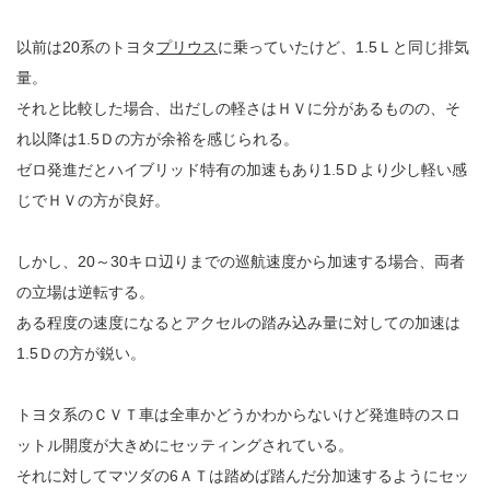
以前は20系のトヨタ
プリウス
に乗っていたけど、1.5Ｌと同じ排気
量。
それと比較した場合、出だしの軽さはＨＶに分があるものの、そ
れ以降は1.5Ｄの方が余裕を感じられる。
ゼロ発進だとハイブリッド特有の加速もあり1.5Ｄより少し軽い感
じでＨＶの方が良好。
しかし、20～30キロ辺りまでの巡航速度から加速する場合、両者
の立場は逆転する。
ある程度の速度になるとアクセルの踏み込み量に対しての加速は
1.5Ｄの方が鋭い。
トヨタ系のＣＶＴ車は全車かどうかわからないけど発進時のスロ
ットル開度が大きめにセッティングされている。
それに対してマツダの6ＡＴは踏めば踏んだ分加速するようにセッ