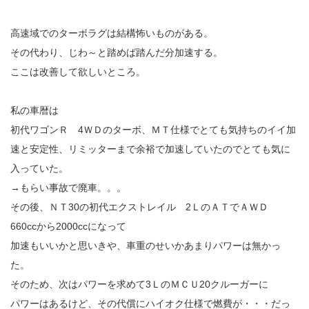
高速域でのターボラグは結構怖いものがある。
その代わり、じわ～と踏めば踏んだ分加速する。
ここは改善して欲しいところ。
私の車暦は
初代ワゴンＲ 4ＷＤのターボ、ＭＴ仕様でとても気持ちのイイ加
速と安定性、リミッターまで余裕で加速していたのでとても気に
入っていた。
→もらい事故で廃車。。。
その後、ＮＴ30の初代エクストレイル 2ＬのＡＴでＡＷＤ
660ccから2000ccになって
加速もいいかと思いきや、車重のせいかあまりパワーは無かっ
た。
そのため、次はパワーを求めて3ＬのＭＣＵ20クルーガーに
パワーはあるけど、その代償にハイオク仕様で燃費が・・・だっ