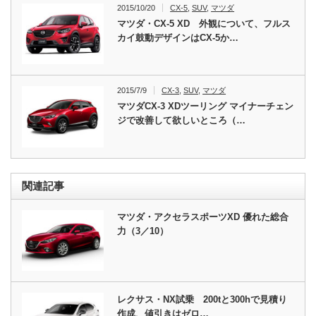
2015/10/20
CX-5
,
SUV
,
マツダ
マツダ・CX-5 XD 外観について、フルス
カイ鼓動デザインはCX-5か…
2015/7/9
CX-3
,
SUV
,
マツダ
マツダCX-3 XDツーリング マイナーチェン
ジで改善して欲しいところ（…
関連記事
マツダ・アクセラスポーツXD 優れた総合
力（3／10）
レクサス・NX試乗 200tと300hで見積り
作成、値引きはゼロ…