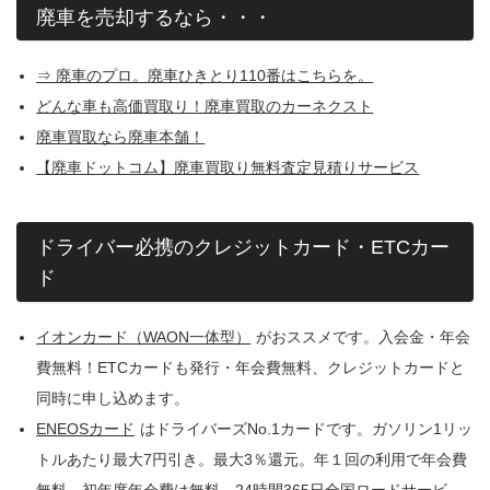
廃車を売却するなら・・・
⇒ 廃車のプロ。廃車ひきとり110番はこちらを。
どんな車も高価買取り！廃車買取のカーネクスト
廃車買取なら廃車本舗！
【廃車ドットコム】廃車買取り無料査定見積りサービス
ドライバー必携のクレジットカード・ETCカー
ド
イオンカード（WAON一体型）
がおススメです。入会金・年会
費無料！ETCカードも発行・年会費無料、クレジットカードと
同時に申し込めます。
ENEOSカード
はドライバーズNo.1カードです。ガソリン1リッ
トルあたり最大7円引き。最大3％還元。年１回の利用で年会費
無料。初年度年会費は無料。24時間365日全国ロードサービ