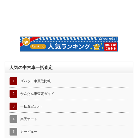
人気の中古車一括査定
1
ズバット車買取比較
2
かんたん車査定ガイド
3
一括査定.com
4
楽天オート
5
カービュー