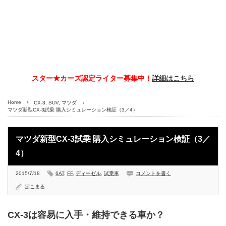
スター★カーズ認定ライター募集中！
詳細はこちら
Home
CX-3
,
SUV
,
マツダ
マツダ新型CX-3試乗 購入シミュレーション検証（3／4）
マツダ新型CX-3試乗 購入シミュレーション検証（3／
4）
2015/7/18
6AT
,
FF
,
ディーゼル
,
試乗車
コメントを書く
ぽこまる
CX-3は容易に入手・維持できる車か？