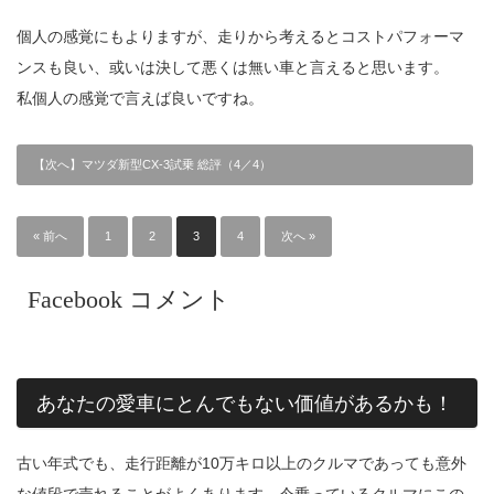
個人の感覚にもよりますが、走りから考えるとコストパフォーマ
ンスも良い、或いは決して悪くは無い車と言えると思います。
私個人の感覚で言えば良いですね。
【次へ】マツダ新型CX-3試乗 総評（4／4）
« 前へ
1
2
3
4
次へ »
Facebook コメント
あなたの愛車にとんでもない価値があるかも！
古い年式でも、走行距離が10万キロ以上のクルマであっても意外
な値段で売れることがよくあります。今乗っているクルマにこの