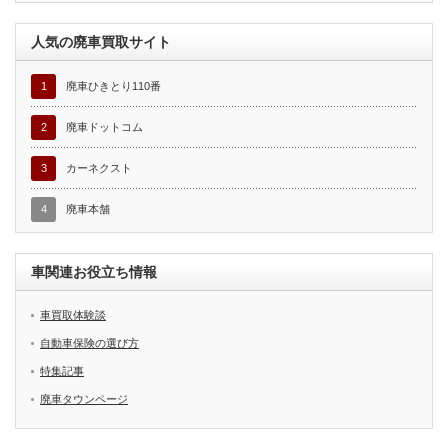
人気の廃車買取サイト
1
廃車ひきとり110番
2
廃車ドットコム
3
カーネクスト
4
廃車本舗
車関連お役立ち情報
車買取体験談
自動車保険の選び方
特集記事
廃車タウンページ