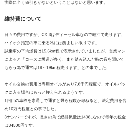
実際に全く値引きがないということはないと思います。
維持費について
日々の費用ですが、CX-3はディーゼル車なので軽油で走ります。
ハイオク指定の車に乗る私には羨ましい限りです。
試乗車の平均燃費は15,6km程で表示されていましたが、営業マン
によると「コースに坂道が多く、また踏み込んだ時の音を聞いて
もらう為で通常は18～19km程走ります」との事でした。
オイル交換の費用は専用オイルがあり7,8千円程度で、オイルパッ
クに入る場合はもっと抑えられるようです。
1回目の車検を素通しで通すと幾ら程度か尋ねると、法定費用を含
め10万円程度との事でした。
3ナンバーですが、長さの為で総排気量は1498Lなので毎年の税金
は34500円です。