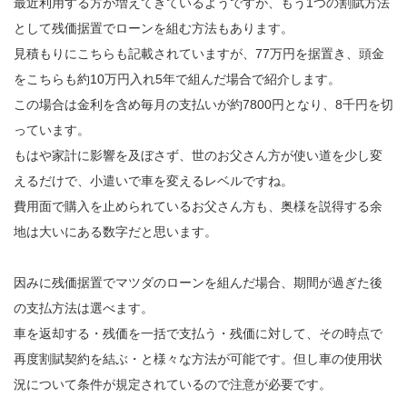
最近利用する方が増えてきているようですが、もう1つの割賦方法
として残価据置でローンを組む方法もあります。
見積もりにこちらも記載されていますが、77万円を据置き、頭金
をこちらも約10万円入れ5年で組んだ場合で紹介します。
この場合は金利を含め毎月の支払いが約7800円となり、8千円を切
っています。
もはや家計に影響を及ぼさず、世のお父さん方が使い道を少し変
えるだけで、小遣いで車を変えるレベルですね。
費用面で購入を止められているお父さん方も、奥様を説得する余
地は大いにある数字だと思います。
因みに残価据置でマツダのローンを組んだ場合、期間が過ぎた後
の支払方法は選べます。
車を返却する・残価を一括で支払う・残価に対して、その時点で
再度割賦契約を結ぶ・と様々な方法が可能です。但し車の使用状
況について条件が規定されているので注意が必要です。