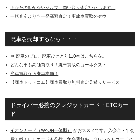
あなたの動かないクルマ、買い取り査定いたします。
一括査定よりも一発高額査定！事故車買取のタウ
廃車を売却するなら・・・
⇒ 廃車のプロ。廃車ひきとり110番はこちらを。
どんな車も高価買取り！廃車買取のカーネクスト
廃車買取なら廃車本舗！
【廃車ドットコム】廃車買取り無料査定見積りサービス
ドライバー必携のクレジットカード・ETCカー
ド
イオンカード（WAON一体型）
がおススメです。入会金・年会
費無料！ETCカードも発行・年会費無料、クレジットカードと