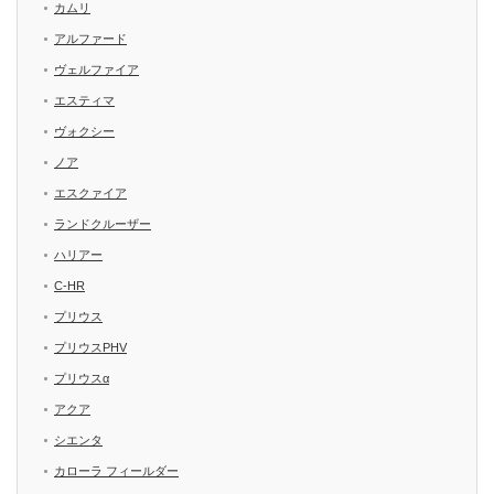
カムリ
アルファード
ヴェルファイア
エスティマ
ヴォクシー
ノア
エスクァイア
ランドクルーザー
ハリアー
C-HR
プリウス
プリウスPHV
プリウスα
アクア
シエンタ
カローラ フィールダー