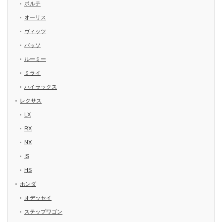
ポルテ
オーリス
ヴィッツ
パッソ
ルーミー
ミライ
ハイラックス
レクサス
LX
RX
NX
IS
HS
ホンダ
オデッセイ
ステップワゴン