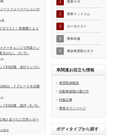
好家
1
廃車ラボ
 シートフォーメーションが
2
廃車ドットコム
りあ
3
カーネクスト
T（メダリスト）実燃費とエコ
4
廃車本舗
マイナーチェンジで内装イン
5
事故車買取のタウ
更点はなし（2／5）
ゅう
ッドEX試乗 走行インプレ
車関連お役立ち情報
車買取体験談
300cc・Ｆグレードを試乗
自動車保険の選び方
ゅう
特集記事
ドEX試乗 総評（5／5）
廃車タウンページ
乗り心地と走りなど日常レポー
ボディタイプから探す
もの好き