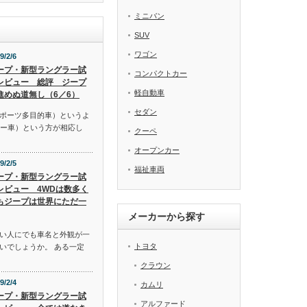
ミニバン
SUV
ワゴン
9/2/6
ープ・新型ラングラー試
コンパクトカー
レビュー 総評 ジープ
軽自動車
進めぬ道無し（6／6）
セダン
スポーツ多目的車）というよ
リー車）という方が相応し
クーペ
オープンカー
9/2/5
福祉車両
ープ・新型ラングラー試
レビュー 4WDは数多く
もジープは世界にただ一
メーカーから探す
い人にでも車名と外観が一
トヨタ
いでしょうか。 ある一定
クラウン
9/2/4
カムリ
ープ・新型ラングラー試
アルファード