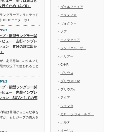
レビュー 全ては道なき
を行くため（4／6）
ヴェルファイア
ラングラーアンリミテッド
エスティマ
気筒DOHCエコターボ1…
ヴォクシー
9/2/3
ノア
ープ・新型ラングラー試
エスクァイア
レビュー 走行インプレ
ション 冒険の旅に出た
ランドクルーザー
6）
ハリアー
が、ある意味このクルマも
C-HR
限の状況下で使われること
プリウス
プリウスPHV
9/2/2
ープ・新型ラングラー試
プリウスα
レビュー 内装インプレ
ション SUVとしての究
アクア
シエンタ
内装は冒頭からこんな事を
カローラ フィールダー
すが、もしジープの購入を
ポルテ
オーリス