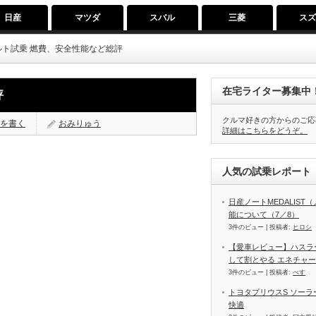
日産
マツダ
スバル
三菱
ス
ルト試乗 燃費、安全性能など総評
在宅ライター募集中
評
クルマ好きの方からのご応
を書く
おみりゅう
詳細はこちらをどうぞ。
人気の試乗レポート（
日産ノートMEDALIS
能について（7／8）
3件のビュー
|
投稿者:
ヒロシ
【愛車レビュー】ハスラ
して割とやる エネチャ
3件のビュー
|
投稿者:
べす
トヨタプリウスS ソー
快適