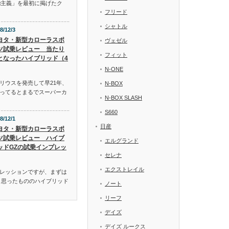
α主義」を最初に掲げたク
フリード
シャトル
8/12/3
ヨタ・新型カローラスポ
ヴェゼル
ツ試乗レビュー 当たり
フィット
となったハイブリッド（4
N-ONE
リウスを発売して早21年、
N-BOX
ってるとまるでスーパーカ
N-BOX SLASH
S660
8/12/1
日産
ヨタ・新型カローラスポ
ツ試乗レビュー ハイブ
エルグランド
ッドGZの試乗インプレッ
セレナ
エクストレイル
レッションですが、まずは
と思ったもののハイブリッド
ノート
リーフ
デイズ
デイズ ルークス