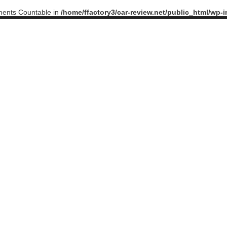
ements Countable in
/home/ffactory3/car-review.net/public_html/wp-