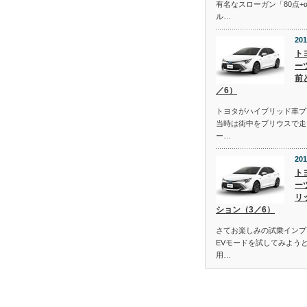
有名なスローガン「80点+
ル…
201
ト
ー
前
／6）
トヨタがハイブリッド車プ
当時は街中をプリウスで走
ー…
201
ト
ー
リ
ション（3／6）
さてお楽しみの試乗インプ
EVモードを試してみよう
用…