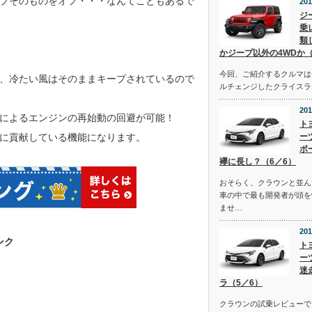
プそのものをオフ・・・なんてこともあるで
201
ジ
乗
類
かジープ以外の4WDか（
今回、ご紹介するクルマは去
、冷たい風はそのままキープされているので
ルチェンジしたクライスラ
201
によるエンジンの再始動の回避が可能！
ト
に貢献している機能になります。
ー
ポ
襷に長し？（6／6）
おそらく、クラウンと並ん
車の中で最も開発者が頭を
ませ…
201
ンク
ト
ー
迷
ラ（5／6）
クラウンの試乗レビューで