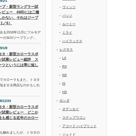
9/2/1
ープ・新型ラングラー試
ヴィッツ
レビュー 4WDには二種
パッソ
しかない、それはジープ
1／6）
ルーミー
る2018年11月にフルモデ
ミライ
ーのSUVジープラング…
ハイラックス
9/1/8
レクサス
ヨタ・新型カローラスポ
LX
ツ試乗レビュー総評 ス
ーツというには帯に短し
RX
NX
でカローラもまた、トヨタ
IS
悩ませる商品なのかもしれ
HS
ホンダ
8/12/24
ヨタ・新型カローラスポ
オデッセイ
ツ試乗レビュー どこか
走も感じる近年のカロー
ステップワゴン
アコード ハイブリッド
も触れましたが、トヨタの
ジェイド