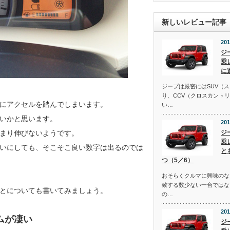
新しいレビュー記事
201
ジ
乗
に
ジープは厳密にはSUV（
り、CCV（クロスカント
にアクセルを踏んでしまいます。
い…
いかと思います。
201
まり伸びないようです。
ジ
乗
いにしても、そこそこ良い数字は出るのでは
と
つ（5／6）
おそらくクルマに興味のな
致する数少ない一台ではな
とについても書いてみましょう。
の…
201
ムが凄い
ジ