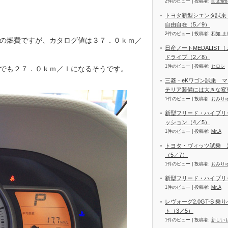
2件のビュー
|
投稿者:
回文愛
トヨタ新型シエンタ試乗
自由自在（5／9）
2件のビュー
|
投稿者:
和知 ま
の燃費ですが、カタログ値は３７．０ｋｍ／
日産ノートMEDALIS
ドライブ（2／8）
1件のビュー
|
投稿者:
ヒロシ
でも２７．０ｋｍ／ｌになるそうです。
三菱・eKワゴン試乗 
テリア装備には大きな変
1件のビュー
|
投稿者:
おみり
新型フリード・ハイブリ
ッション（4／5）
1件のビュー
|
投稿者:
Mr.A
トヨタ・ヴィッツ試乗 1
（5／7）
1件のビュー
|
投稿者:
おみり
新型フリード・ハイブリッ
1件のビュー
|
投稿者:
Mr.A
レヴォーグ2.0GT-S 
ト（3／5）
1件のビュー
|
投稿者:
新しい