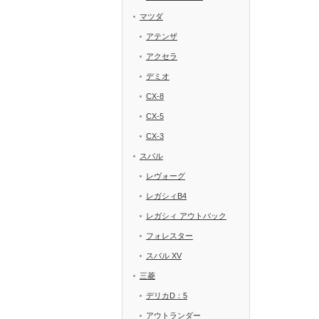
マツダ
アテンザ
アクセラ
デミオ
CX-8
CX-5
CX-3
スバル
レヴォーグ
レガシィB4
レガシィ アウトバック
フォレスター
スバル XV
三菱
デリカD：5
アウトランダー