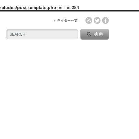
includes/post-template.php
on line
284
ライター一覧