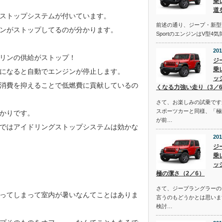
乗
道
ストップシステムが付いています。
前述の通り、ジープ・新型
ンがストップしてるのが分かります。
SportのエンジンはV型4
201
リンの供給がストップ！
ジ
乗
になると自動でエンジンが停止します。
ッ
消費を抑えることで低燃費に貢献しているの
くなる力強い走り（3／
さて、お楽しみの試乗です
スポーツカーと同様、「極
かりです。
が前…
ではアイドリングストップシステムは効かな
201
ジ
乗
ッ
極の潔さ（2／6）
さて、ジープラングラーの
ってしまって室内が暑いなんてことはありま
言うのもどうかとは思いま
検討…