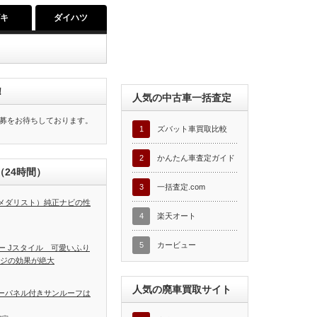
ズキ
ダイハツ
！
人気の中古車一括査定
募をお待ちしております。
1
ズバット車買取比較
2
かんたん車査定ガイド
24時間）
3
一括査定.com
T（メダリスト）純正ナビの性
4
楽天オート
5
カービュー
ー Jスタイル 可愛いふり
ージの効果が絶大
人気の廃車買取サイト
ラーパネル付きサンルーフは