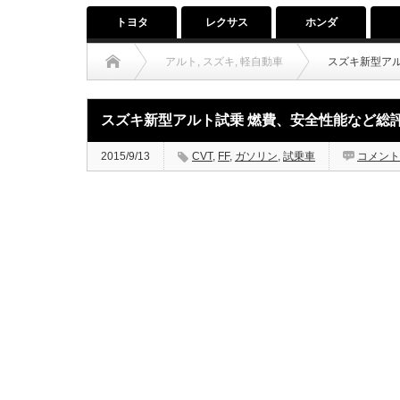
トヨタ
レクサス
ホンダ
アルト
,
スズキ
,
軽自動車
スズキ新型ア
スズキ新型アルト試乗 燃費、安全性能など総
2015/9/13
CVT
,
FF
,
ガソリン
,
試乗車
コメント