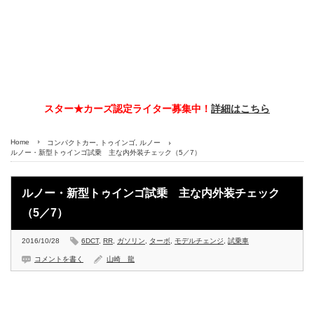
スター★カーズ認定ライター募集中！
詳細はこちら
Home
コンパクトカー
,
トゥインゴ
,
ルノー
ルノー・新型トゥインゴ試乗 主な内外装チェック（5／7）
ルノー・新型トゥインゴ試乗 主な内外装チェック
（5／7）
2016/10/28
6DCT
,
RR
,
ガソリン
,
ターボ
,
モデルチェンジ
,
試乗車
コメントを書く
山崎 龍