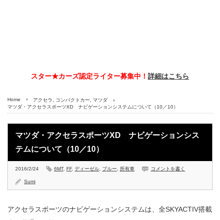
スター★カーズ認定ライター募集中！
詳細はこちら
Home
アクセラ
,
コンパクトカー
,
マツダ
マツダ・アクセラスポーツXD ナビゲーションシステムについて（10／10）
マツダ・アクセラスポーツXD ナビゲーションシス
テムについて（10／10）
2016/2/24
6MT
,
FF
,
ディーゼル
,
ブルー
,
所有車
コメントを書く
Sumi
アクセラスポーツのナビゲーションシステムは、全SKYACTIV搭載