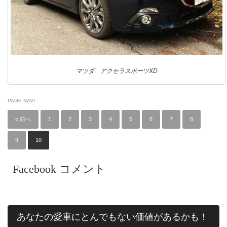
マツダ アクセラスポーツXD
PAGE NAVI
« 前へ
1
2
3
4
5
6
7
8
9
10
Facebook コメント
あなたの愛車にとんでもない価値があるかも！