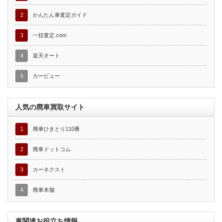
2
かんたん車査定ガイド
3
一括査定.com
4
楽天オート
5
カービュー
人気の廃車買取サイト
1
廃車ひきとり110番
2
廃車ドットコム
3
カーネクスト
4
廃車本舗
車関連お役立ち情報