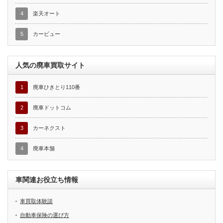
4
楽天オート
5
カービュー
人気の廃車買取サイト
1
廃車ひきとり110番
2
廃車ドットコム
3
カーネクスト
4
廃車本舗
車関連お役立ち情報
車買取体験談
自動車保険の選び方