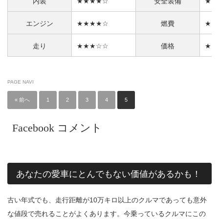
内装
★★★★☆
安全装備
★★
エンジン
★★★★☆
燃費
★★
走り
★★★☆☆
価格
★★
PAGE NAVI
« 前へ
1
2
3
4
5
Facebook コメント
あなたの愛車にとんでもない価値があるかも！
古い年式でも、走行距離が10万キロ以上のクルマであっても意外
な値段で売れることがよくあります。今乗っているクルマにこの