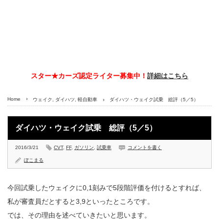
スター★カーズ認定ライター募集中！
詳細はこちら
Home
ウェイク
,
ダイハツ
,
軽自動車
ダイハツ・ウェイク試乗 総評（5／5）
ダイハツ・ウェイク試乗 総評（5／5）
2016/3/21
CVT
,
FF
,
ガソリン
,
試乗車
コメントを書く
ぽこまる
今回試乗したウェイクに0,1刻みで5段階評価を付けるとすれば、
私が審査員だとすると3,9といったところです。
では、その理由を述べていきたいと思います。