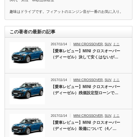
趣味はドライブです。フィアットのエンジン音が一番のお気に入り。
この著者の最新の記事
2017/11/14
MINI CROSSOVER
,
SUV
,
ミニ
【愛車レビュー】MINI クロスオーバー
（ディーゼル）決して安くはないが…
2017/11/14
MINI CROSSOVER
,
SUV
,
ミニ
【愛車レビュー】MINI クロスオーバー
（ディーゼル）残価設定型ローンで…
2017/11/14
MINI CROSSOVER
,
SUV
,
ミニ
【愛車レビュー】MINI クロスオーバー
（ディーゼル）装備について（4／…