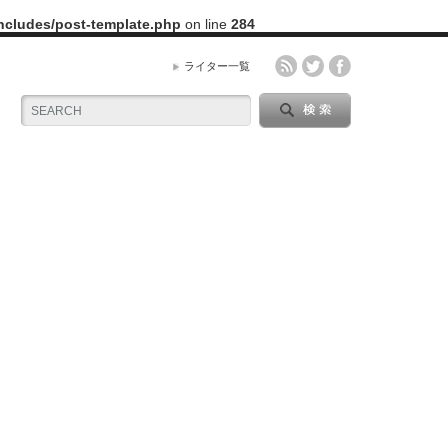
includes/post-template.php
on line
284
ライター一覧