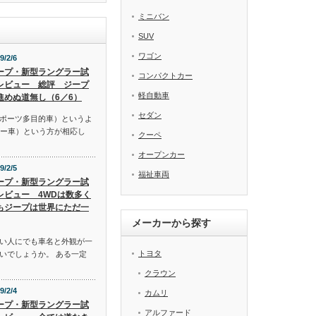
ミニバン
SUV
ワゴン
9/2/6
ープ・新型ラングラー試
コンパクトカー
レビュー 総評 ジープ
軽自動車
進めぬ道無し（6／6）
セダン
スポーツ多目的車）というよ
リー車）という方が相応し
クーペ
オープンカー
9/2/5
福祉車両
ープ・新型ラングラー試
レビュー 4WDは数多く
もジープは世界にただ一
メーカーから探す
い人にでも車名と外観が一
トヨタ
いでしょうか。 ある一定
クラウン
9/2/4
カムリ
ープ・新型ラングラー試
アルファード