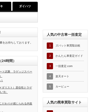
ズキ
ダイハツ
！
人気の中古車一括査定
募をお待ちしております。
1
ズバット車買取比較
2
かんたん車査定ガイド
24時間）
3
一括査定.com
ート試乗 ラゲッジスペー
）
4
楽天オート
ゅう
5
カービュー
T（メダリスト）居住性とラゲ
／8）
人気の廃車買取サイト
こだわりが感じられる内装