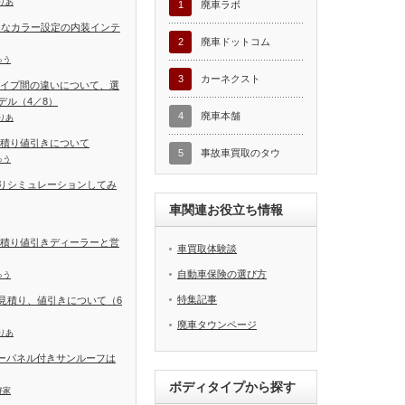
りあ
1
廃車ラボ
富なカラー設定の内装インテ
2
廃車ドットコム
ゅう
3
カーネクスト
タイプ間の違いについて、選
デル（4／8）
4
廃車本舗
りあ
見積り値引きについて
5
事故車買取のタウ
ゅう
りシミュレーションしてみ
車関連お役立ち情報
見積り値引きディーラーと営
車買取体験談
自動車保険の選び方
ゅう
特集記事
見積り、値引きについて（6
廃車タウンページ
りあ
ラーパネル付きサンルーフは
ボディタイプから探す
好家