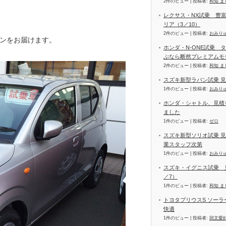
2件のビュー
|
投稿者:
和知 ま
レクサス・NX試乗 豊
リア（3／10）
2件のビュー
|
投稿者:
おみり
ンをお届けます。
ホンダ・N-ONE試乗 
ぶなら断然プレミアムモ
2件のビュー
|
投稿者:
和知 ま
スズキ新型ラパン試乗 
1件のビュー
|
投稿者:
おみり
ホンダ・シャトル、見積
ました
1件のビュー
|
投稿者:
ゼロ
スズキ新型ソリオ試乗 
業スタッフ次第
1件のビュー
|
投稿者:
おみり
スズキ・イグニス試乗 
／7）
1件のビュー
|
投稿者:
和知 ま
トヨタプリウスS ソー
快適
1件のビュー
|
投稿者:
回文愛