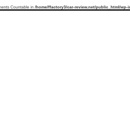
ements Countable in
/home/ffactory3/car-review.net/public_html/wp-