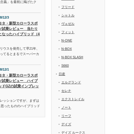
α主義」を最初に掲げたク
フリード
シャトル
8/12/3
ヨタ・新型カローラスポ
ヴェゼル
ツ試乗レビュー 当たり
フィット
となったハイブリッド（4
N-ONE
リウスを発売して早21年、
N-BOX
ってるとまるでスーパーカ
N-BOX SLASH
S660
8/12/1
日産
ヨタ・新型カローラスポ
ツ試乗レビュー ハイブ
エルグランド
ッドGZの試乗インプレッ
セレナ
エクストレイル
レッションですが、まずは
と思ったもののハイブリッド
ノート
リーフ
デイズ
デイズ ルークス