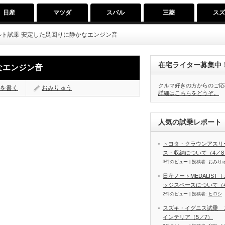
日産
マツダ
スバル
三菱
ス
ルト試乗 安定した足回りに静かなエンジン音
在宅ライター募集中
なエンジン音
クルマ好きの方からのご応
を書く
おみりゅう
詳細はこちらをどうぞ。
人気の試乗レポート（
トヨタ・クラウンアスリ
ス・収納について（4／8
3件のビュー
|
投稿者:
おみり
日産ノートMEDALIS
ッジスペースについて（4
2件のビュー
|
投稿者:
ヒロシ
スズキ・イグニス試乗 
インテリア（5／7）