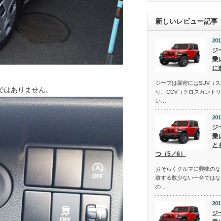
新しいレビュー記事
201
ジ
乗
に
ジープは厳密にはSUV（
ではありません。
り、CCV（クロスカント
い…
201
ジ
乗
と
つ（5／6）
おそらくクルマに興味のな
致する数少ない一台ではな
の…
201
ジ