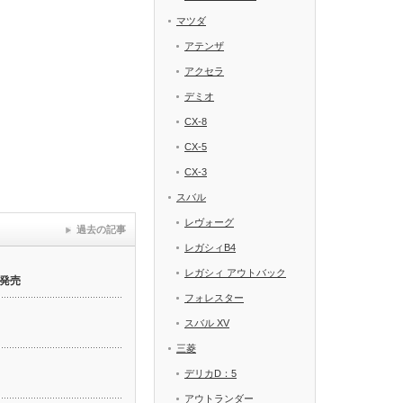
マツダ
アテンザ
アクセラ
デミオ
CX-8
CX-5
CX-3
スバル
レヴォーグ
過去の記事
レガシィB4
レガシィ アウトバック
発売
フォレスター
スバル XV
三菱
デリカD：5
アウトランダー