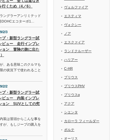
レビュー 全ては道なき
を行くため（4／6）
ヴェルファイア
ラングラーアンリミテッド
エスティマ
気筒DOHCエコターボ1…
ヴォクシー
9/2/3
ノア
ープ・新型ラングラー試
エスクァイア
レビュー 走行インプレ
ション 冒険の旅に出た
ランドクルーザー
6）
ハリアー
が、ある意味このクルマも
C-HR
限の状況下で使われること
プリウス
プリウスPHV
9/2/2
ープ・新型ラングラー試
プリウスα
レビュー 内装インプレ
ション SUVとしての究
アクア
シエンタ
内装は冒頭からこんな事を
カローラ フィールダー
すが、もしジープの購入を
ポルテ
オーリス