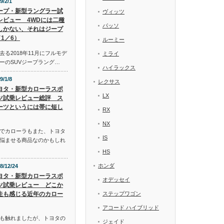
9/2/1
ープ・新型ラングラー試
ヴィッツ
レビュー 4WDには二種
パッソ
しかない、それはジープ
1／6）
ルーミー
る2018年11月にフルモデ
ミライ
ーのSUVジープラング…
ハイラックス
9/1/8
レクサス
ヨタ・新型カローラスポ
LX
ツ試乗レビュー総評 ス
ーツというには帯に短し
RX
NX
でカローラもまた、トヨタ
IS
悩ませる商品なのかもしれ
HS
ホンダ
8/12/24
ヨタ・新型カローラスポ
オデッセイ
ツ試乗レビュー どこか
走も感じる近年のカロー
ステップワゴン
アコード ハイブリッド
も触れましたが、トヨタの
ジェイド