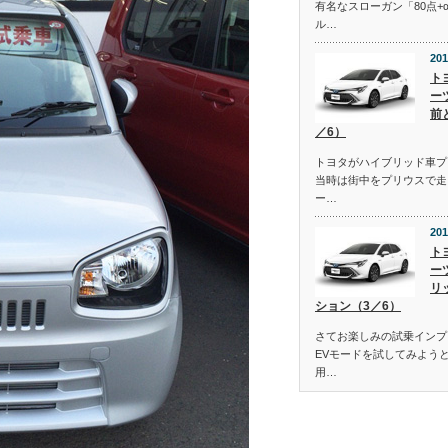
有名なスローガン「80点+
ル…
201
ト
ー
前
／6）
トヨタがハイブリッド車プ
当時は街中をプリウスで走
ー…
201
ト
ー
リ
ション（3／6）
さてお楽しみの試乗インプ
EVモードを試してみよう
用…