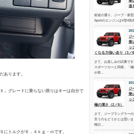
乗
道
前述の通り、ジープ・新型
SportのエンジンはV型4
201
ジ
乗
ッ
くなる力強い走り（3／
さて、お楽しみの試乗です
スポーツカーと同様、「極
が前…
だあります。
201
ジ
Ｘ」グレードに乗らない限りはキーは自分で
乗
ッ
極の潔さ（2／6）
さて、ジープラングラーの
言うのもどうかとは思いま
検討…
Ｓにトルクが６．４ｋｇ・ｍです。