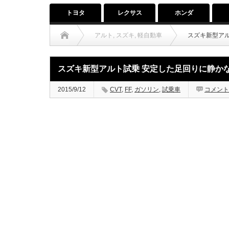
トヨタ
レクサス
ホンダ
アルト
,
スズキ
,
軽自動車
スズキ新型ア
スズキ新型アルト試乗 安定した足回りに静か
2015/9/12
CVT
,
FF
,
ガソリン
,
試乗車
コメント