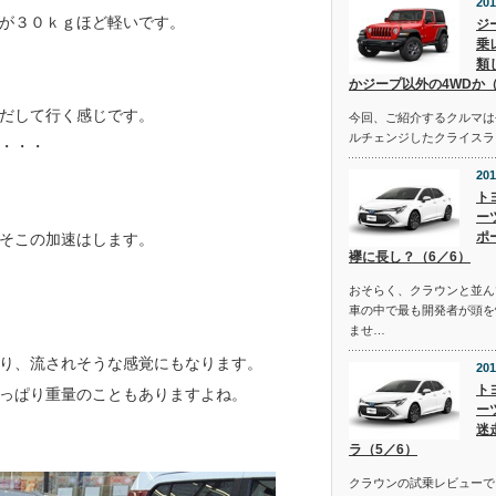
201
が３０ｋｇほど軽いです。
ジ
乗
類
かジープ以外の4WDか（
だして行く感じです。
今回、ご紹介するクルマは去
ルチェンジしたクライスラ
・・・
201
ト
ー
ポ
そこの加速はします。
襷に長し？（6／6）
おそらく、クラウンと並ん
車の中で最も開発者が頭を
ませ…
り、流されそうな感覚にもなります。
201
ト
っぱり重量のこともありますよね。
ー
迷
ラ（5／6）
クラウンの試乗レビューで