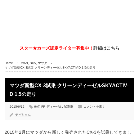
スター★カーズ認定ライター募集中！
詳細はこちら
Home
CX-3
,
SUV
,
マツダ
マツダ新型CX-3試乗 クリーンディーゼルSKYACTIV-D 1.5の走り
マツダ新型CX-3試乗 クリーンディーゼルSKYACTIV-
D 1.5の走り
2015/6/12
6AT
,
FF
,
ディーゼル
,
試乗車
コメントを書く
チビちゃん
2015年2月にマツダから新しく発売されたCX-3を試乗してきまし