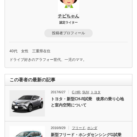
チビちゃん
認定ライター
投稿者プロフィール
40代 女性 三重県在住
ドライブ好きのアラフォー世代、一児のママ。
この著者の最新の記事
2017/6/27
C-HR
,
SUV
,
トヨタ
トヨタ・新型CH-R試乗 後席の乗り心地
と室内空間について
2016/9/29
フリード
,
ホンダ
新型フリード・ホンダセンシングG試乗