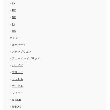
LX
RX
NX
IS
HS
ホンダ
オデッセイ
ステップワゴン
アコード ハイブリッド
ジェイド
フリード
シャトル
ヴェゼル
フィット
N-ONE
N-BOX