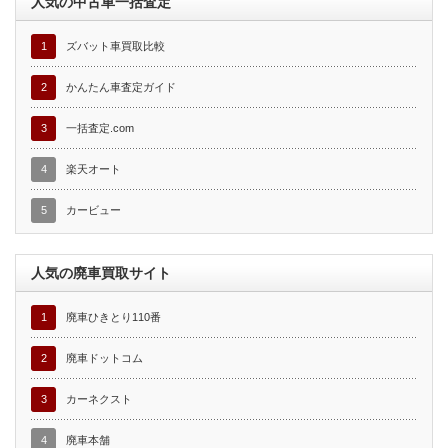
人気の中古車一括査定
1
ズバット車買取比較
2
かんたん車査定ガイド
3
一括査定.com
4
楽天オート
5
カービュー
人気の廃車買取サイト
1
廃車ひきとり110番
2
廃車ドットコム
3
カーネクスト
4
廃車本舗