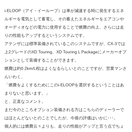
i-ELOOP（アイ・イーループ）は車が減速する時に発生するエネ
ルギーを電気として蓄電し、その蓄えたエネルギーをエアコンや
オーディオなどの電力に使用することで燃費の向上、さらには走
りの性能もアップするというシステムです。
アテンザには標準装備されているこのシステムですが、CX-3では
上2グレードのXD Touring、XD Touring L Packageにメーカーオプ
ションとして装備することができます。
燃費は約0.2km/L程はよくなるらしいとのことですが、営業マンさ
んいわく、
「燃費をよくするためにこのi-ELOOPを選択するということはあ
まりないと思います。」
と、正直なコメント。
まだ今のところオプション装備される方はこちらのディーラーで
はほとんどないとのことでしたが、今後の評価はいかに･･･。
個人的には燃費云々よりも、走りの性能がアップと言う点でちょ