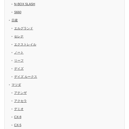
N-BOX SLASH
S660
日産
エルグランド
セレナ
エクストレイル
ノート
リーフ
デイズ
デイズ ルークス
マツダ
アテンザ
アクセラ
デミオ
CX-8
CX-5