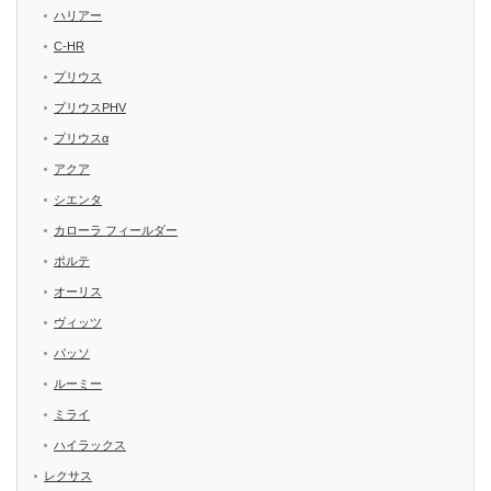
ハリアー
C-HR
プリウス
プリウスPHV
プリウスα
アクア
シエンタ
カローラ フィールダー
ポルテ
オーリス
ヴィッツ
パッソ
ルーミー
ミライ
ハイラックス
レクサス