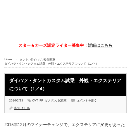
スター★カーズ認定ライター募集中！
詳細はこちら
Home
タント
,
ダイハツ
,
軽自動車
ダイハツ・タントカスタム試乗 外観・エクステリアについて（1／4）
ダイハツ・タントカスタム試乗 外観・エクステリア
について（1／4）
2016/2/23
CVT
,
FF
,
ガソリン
,
試乗車
コメントを書く
和知 まりあ
2015年12月のマイナーチェンジで、エクステリアに変更があった