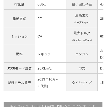
排気量
658cc
最小回転半径
4.4
最高出力
駆動方式
FF
38［
（kW[PS]/rpm）
最大トルク
ミッション
CVT
60［
（N･m[kgf･m]/rpm）
水冷
燃料
レギュラー
エンジン
DO
JC08モード燃費
28.0km/L
型式
DBA
2013年10月～
現行モデル発売
タイヤサイズ
155
[3代目]
【次へ】ダイハツ・タントカスタム試乗 内装インテリアについて（2／4）