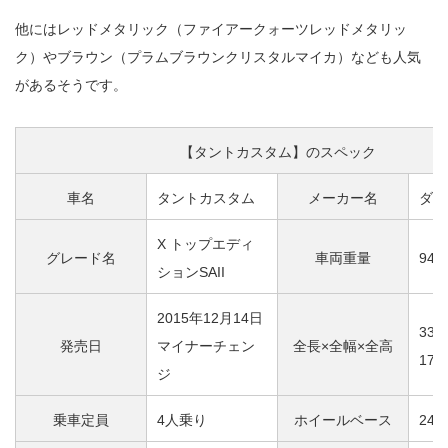
他にはレッドメタリック（ファイアークォーツレッドメタリッ
ク）やブラウン（プラムブラウンクリスタルマイカ）なども人気
があるそうです。
【タントカスタム】のスペック
車名
タントカスタム
メーカー名
ダイ
X トップエディ
グレード名
車両重量
940
ションSAII
2015年12月14日
339
発売日
マイナーチェン
全長×全幅×全高
175
ジ
乗車定員
4人乗り
ホイールベース
245