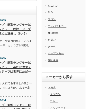
ミニバン
SUV
ワゴン
9/2/6
ープ・新型ラングラー試
コンパクトカー
レビュー 総評 ジープ
軽自動車
進めぬ道無し（6／6）
セダン
スポーツ多目的車）というよ
リー車）という方が相応し
クーペ
オープンカー
9/2/5
福祉車両
ープ・新型ラングラー試
レビュー 4WDは数多く
もジープは世界にただ一
メーカーから探す
い人にでも車名と外観が一
トヨタ
いでしょうか。 ある一定
クラウン
9/2/4
カムリ
ープ・新型ラングラー試
アルファード