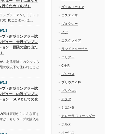
レビュー 全ては道なき
を行くため（4／6）
ヴェルファイア
ラングラーアンリミテッド
エスティマ
気筒DOHCエコターボ1…
ヴォクシー
9/2/3
ノア
ープ・新型ラングラー試
エスクァイア
レビュー 走行インプレ
ション 冒険の旅に出た
ランドクルーザー
6）
ハリアー
が、ある意味このクルマも
C-HR
限の状況下で使われること
プリウス
プリウスPHV
9/2/2
ープ・新型ラングラー試
プリウスα
レビュー 内装インプレ
ション SUVとしての究
アクア
シエンタ
内装は冒頭からこんな事を
カローラ フィールダー
すが、もしジープの購入を
ポルテ
オーリス