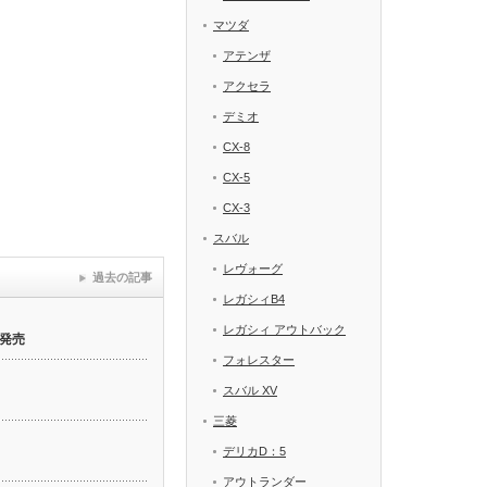
マツダ
アテンザ
アクセラ
デミオ
CX-8
CX-5
CX-3
スバル
レヴォーグ
過去の記事
レガシィB4
レガシィ アウトバック
発売
フォレスター
スバル XV
三菱
デリカD：5
アウトランダー