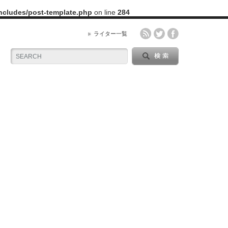
includes/post-template.php
on line
284
ライター一覧