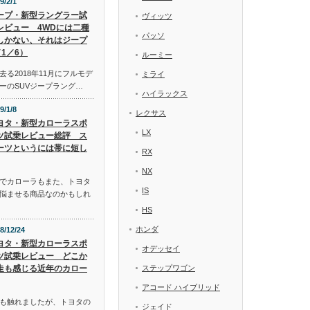
9/2/1
ープ・新型ラングラー試
ヴィッツ
レビュー 4WDには二種
パッソ
しかない、それはジープ
1／6）
ルーミー
る2018年11月にフルモデ
ミライ
ーのSUVジープラング…
ハイラックス
9/1/8
レクサス
ヨタ・新型カローラスポ
LX
ツ試乗レビュー総評 ス
ーツというには帯に短し
RX
NX
でカローラもまた、トヨタ
IS
悩ませる商品なのかもしれ
HS
ホンダ
8/12/24
ヨタ・新型カローラスポ
オデッセイ
ツ試乗レビュー どこか
走も感じる近年のカロー
ステップワゴン
アコード ハイブリッド
も触れましたが、トヨタの
ジェイド