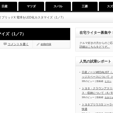
日産
マツダ
スバル
三菱
ス
イブリッドX 電球をLED化カスタマイズ（1／7）
在宅ライター募集中
マイズ（1／7）
クルマ好きの方からのご応
コメントを書く
asterisk
詳細はこちらをどうぞ。
人気の試乗レポート（
日産ノートMEDALIS
ッジスペースについて（4
3件のビュー
|
投稿者:
ヒロシ
トヨタ・クラウンアスリ
ス・収納について（4／8
3件のビュー
|
投稿者:
おみり
トヨタプリウスS ソー
快適