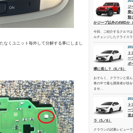
201
ジ
乗
類
かジープ以外の4WDか（
今回、ご紹介するクルマは去
ルチェンジしたクライスラ
たなくユニット毎外して分解する事にしまし
201
ト
ー
ポ
襷に長し？（6／6）
おそらく、クラウンと並ん
車の中で最も開発者が頭を
ませ…
201
ト
ー
迷
ラ（5／6）
クラウンの試乗レビューで