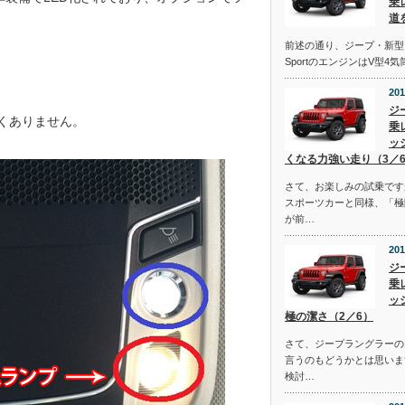
乗
道
前述の通り、ジープ・新型
SportのエンジンはV型4
201
ジ
白くありません。
乗
ッ
くなる力強い走り（3／
さて、お楽しみの試乗です
スポーツカーと同様、「極
が前…
201
ジ
乗
ッ
極の潔さ（2／6）
さて、ジープラングラーの
言うのもどうかとは思いま
検討…