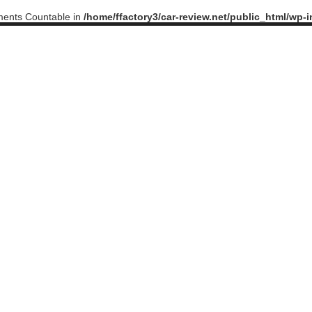
ements Countable in
/home/ffactory3/car-review.net/public_html/wp-