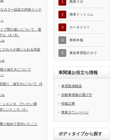
好家
1
廃車ラボ
富なカラー設定の内装インテ
2
廃車ドットコム
ゅう
3
カーネクスト
タイプ間の違いについて、選
デル（4／8）
4
廃車本舗
りあ
こだわりが感じられる内装
5
事故車買取のタウ
りあ
見積り値引きについて
車関連お役立ち情報
ゅう
見積り、値引きについて（6
車買取体験談
自動車保険の選び方
りあ
特集記事
・シエンタ だいたい満
惜しいところ（1）
廃車タウンページ
 乗り始めて気付いたこと
ボディタイプから探す