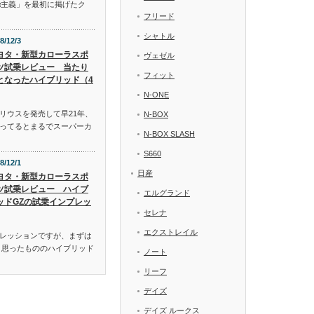
α主義」を最初に掲げたク
フリード
シャトル
8/12/3
ヨタ・新型カローラスポ
ヴェゼル
ツ試乗レビュー 当たり
フィット
となったハイブリッド（4
N-ONE
リウスを発売して早21年、
N-BOX
ってるとまるでスーパーカ
N-BOX SLASH
S660
8/12/1
日産
ヨタ・新型カローラスポ
ツ試乗レビュー ハイブ
エルグランド
ッドGZの試乗インプレッ
セレナ
エクストレイル
レッションですが、まずは
と思ったもののハイブリッド
ノート
リーフ
デイズ
デイズ ルークス