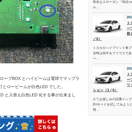
有名なスローガン「80点+
ル…
201
ト
ー
前
／6）
トヨタがハイブリッド車プ
当時は街中をプリウスで走
ー…
201
ト
ローブBOX とハイビームは電球でマップラ
ー
リ
灯とロービームが白色LED でした。
ション（3／6）
 と入替え白色LED 化する事が出来まし
さてお楽しみの試乗インプ
EVモードを試してみよう
用…