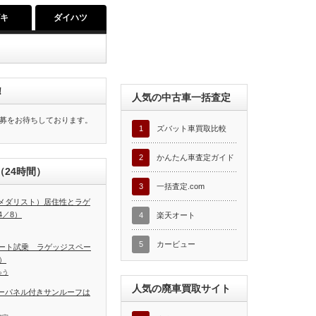
ズキ
ダイハツ
！
人気の中古車一括査定
募をお待ちしております。
1
ズバット車買取比較
2
かんたん車査定ガイド
24時間）
3
一括査定.com
T（メダリスト）居住性とラゲ
／8）
4
楽天オート
5
カービュー
ート試乗 ラゲッジスペー
）
ゅう
人気の廃車買取サイト
ラーパネル付きサンルーフは