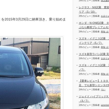
2件のビュー
|
投稿者:
回文愛
レクサス・NX試乗 豊
リア（3／10）
2件のビュー
|
投稿者:
おみり
X）を2015年3月29日に納車頂き、乗り始めま
ホンダ・N-ONE試乗 
ぶなら断然プレミアムモ
2件のビュー
|
投稿者:
和知 ま
スズキ・イグニス試乗 
インテリア（5／7）
2件のビュー
|
投稿者:
和知 ま
スズキ新型ラパン試乗 
1件のビュー
|
投稿者:
おみり
スズキ・イグニス試乗 
／7）
1件のビュー
|
投稿者:
和知 ま
【愛車レビュー】トヨタ
足、でも新型シエンタの
1件のビュー
|
投稿者:
ろい
ジェイド ハイブリッドX
（3／7）
1件のビュー
|
投稿者:
asterisk