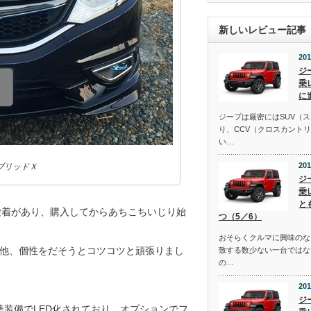
新しいレビュー記事
201
ジ
乗
に
ジープは厳密にはSUV（
り、CCV（クロスカント
い…
201
ブリッドＸ
ジ
乗
と
にも愛着があり、購入してからあちこちいじり始
つ（5／6）
おそらくクルマに興味のな
他、個性をだそうとコツコツと頑張りまし
致する数少ない一台ではな
の…
201
ジ
準装備でLED化されており、オプションでフ