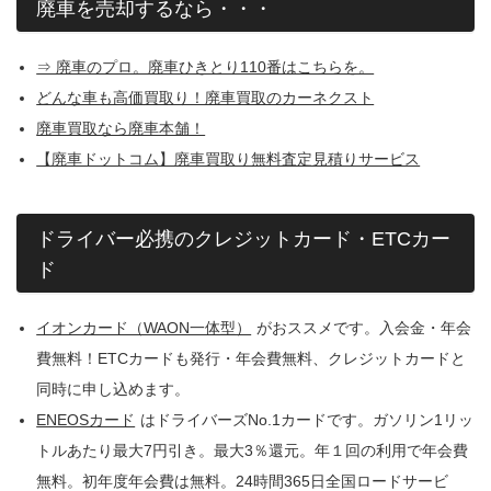
廃車を売却するなら・・・
⇒ 廃車のプロ。廃車ひきとり110番はこちらを。
どんな車も高価買取り！廃車買取のカーネクスト
廃車買取なら廃車本舗！
【廃車ドットコム】廃車買取り無料査定見積りサービス
ドライバー必携のクレジットカード・ETCカー
ド
イオンカード（WAON一体型）
がおススメです。入会金・年会
費無料！ETCカードも発行・年会費無料、クレジットカードと
同時に申し込めます。
ENEOSカード
はドライバーズNo.1カードです。ガソリン1リッ
トルあたり最大7円引き。最大3％還元。年１回の利用で年会費
無料。初年度年会費は無料。24時間365日全国ロードサービ