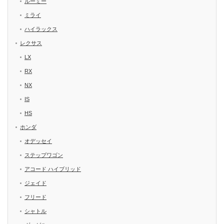
ルーミー
ミライ
ハイラックス
レクサス
LX
RX
NX
IS
HS
ホンダ
オデッセイ
ステップワゴン
アコード ハイブリッド
ジェイド
フリード
シャトル