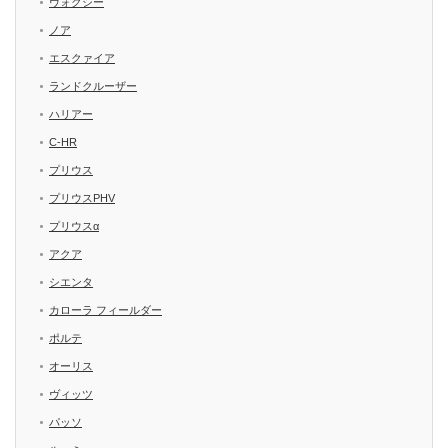
ヴォクシー
ノア
エスクァイア
ランドクルーザー
ハリアー
C-HR
プリウス
プリウスPHV
プリウスα
アクア
シエンタ
カローラ フィールダー
ポルテ
オーリス
ヴィッツ
パッソ