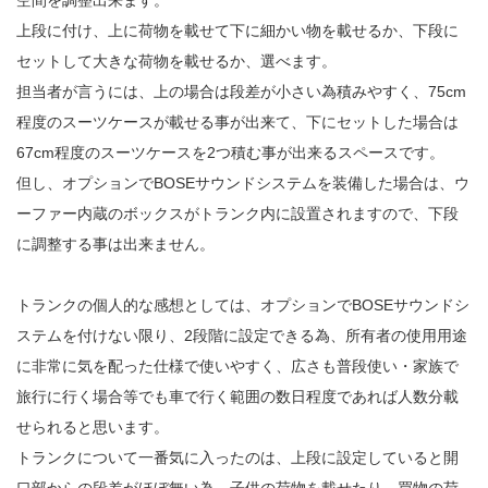
上段に付け、上に荷物を載せて下に細かい物を載せるか、下段に
セットして大きな荷物を載せるか、選べます。
担当者が言うには、上の場合は段差が小さい為積みやすく、75cm
程度のスーツケースが載せる事が出来て、下にセットした場合は
67cm程度のスーツケースを2つ積む事が出来るスペースです。
但し、オプションでBOSEサウンドシステムを装備した場合は、ウ
ーファー内蔵のボックスがトランク内に設置されますので、下段
に調整する事は出来ません。
トランクの個人的な感想としては、オプションでBOSEサウンドシ
ステムを付けない限り、2段階に設定できる為、所有者の使用用途
に非常に気を配った仕様で使いやすく、広さも普段使い・家族で
旅行に行く場合等でも車で行く範囲の数日程度であれば人数分載
せられると思います。
トランクについて一番気に入ったのは、上段に設定していると開
口部からの段差がほぼ無い為、子供の荷物を載せたり、買物の荷