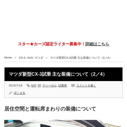
スター★カーズ認定ライター募集中！
詳細はこちら
Home
CX-3
,
SUV
,
マツダ
マツダ新型CX-3試乗 主な装備について（2／4）
マツダ新型CX-3試乗 主な装備について（2／4）
2015/7/18
6AT
,
FF
,
ディーゼル
,
試乗車
コメントを書く
ぽこまる
居住空間と運転席まわりの装備について