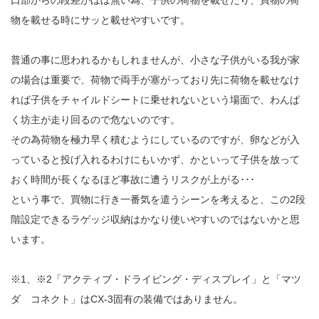
物を載せる時にサッと載せやすいです。
普通の事に思われるかもしれませんが、小さな子供がいる我が家
の場合は重要で、荷物で両手が塞がっており先に荷物を載せなけ
れば子供をチャイルドシートに乗せれないという場面で、わんぱ
く坊主が走り回るので危ないのです。
その為荷物を極力早く積むようにしているのですが、卵などが入
っていると投げ入れるわけにもいかず、かといって子供を放って
おく時間が長くなるほど事故に遭うリスクが上がる･･･
という事で、買物に行き一番気を遣うシーンを考えると、この2段
階設定できるラゲッジ収納はかなり使いやすいのではないかと思
います。
※1、※2「アクティブ・ドライビング・ディスプレイ」と「マツ
ダ コネクト」はCX-3固有の装備ではありません。