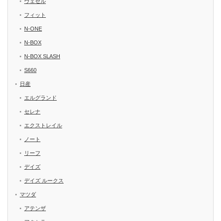
ヴェゼル
フィット
N-ONE
N-BOX
N-BOX SLASH
S660
日産
エルグランド
セレナ
エクストレイル
ノート
リーフ
デイズ
デイズ ルークス
マツダ
アテンザ