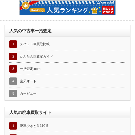
人気の中古車一括査定
1
ズバット車買取比較
2
かんたん車査定ガイド
3
一括査定.com
4
楽天オート
5
カービュー
人気の廃車買取サイト
1
廃車ひきとり110番