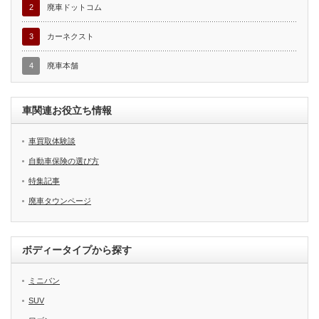
2
廃車ドットコム
3
カーネクスト
4
廃車本舗
車関連お役立ち情報
車買取体験談
自動車保険の選び方
特集記事
廃車タウンページ
ボディータイプから探す
ミニバン
SUV