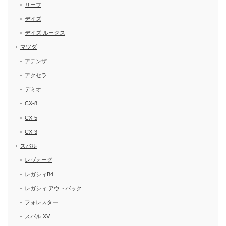
リーフ
デイズ
デイズ ルークス
マツダ
アテンザ
アクセラ
デミオ
CX-8
CX-5
CX-3
スバル
レヴォーグ
レガシィB4
レガシィ アウトバック
フォレスター
スバル XV