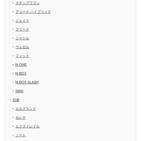
ステップワゴン
アコード ハイブリッド
ジェイド
フリード
シャトル
ヴェゼル
フィット
N-ONE
N-BOX
N-BOX SLASH
S660
日産
エルグランド
セレナ
エクストレイル
ノート