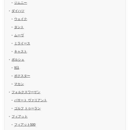
ジムニー
ダイハツ
ウェイク
タント
ムーヴ
ミライース
キャスト
ポルシェ
911
ボクスター
マカン
フォルクスワーゲン
パサート ヴァリアント
ゴルフ トゥーラン
フィアット
フィアット500