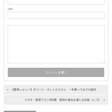
URL
【愛車レビュー】ダイハツ・タントカスタム 一年乗ってみての総評
スズキ・新型ワゴンR試乗 軽四の進化を感じる内装（1／5）