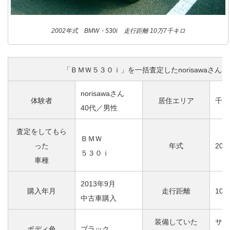
2002年式 BMW・530i 走行距離 10万7千キロ
「ＢＭＷ５３０ｉ」を一括査定したnorisawaさん
norisawaさん
体験者
居住エリア
千葉
40代／男性
査定をしてもら
ＢＭＷ
った
年式
20
５３０ｉ
車種
2013年9月
購入年月
走行距離
10
中古車購入
装備していた
サン
ボディ色
ブラック