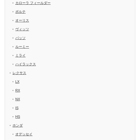
カローラ フィールダー
ポルテ
オーリス
ヴィッツ
パッソ
ルーミー
ミライ
ハイラックス
レクサス
LX
RX
NX
IS
HS
ホンダ
オデッセイ