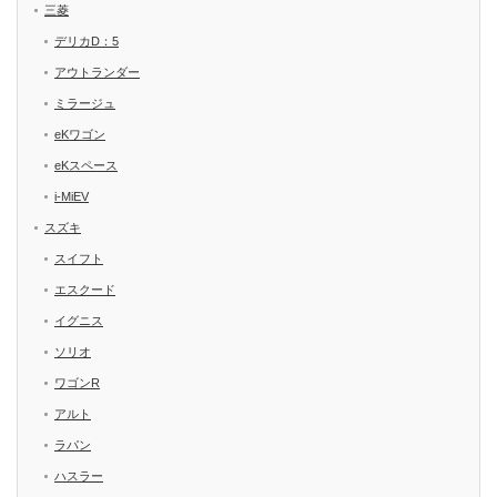
三菱
デリカD：5
アウトランダー
ミラージュ
eKワゴン
eKスペース
i-MiEV
スズキ
スイフト
エスクード
イグニス
ソリオ
ワゴンR
アルト
ラパン
ハスラー