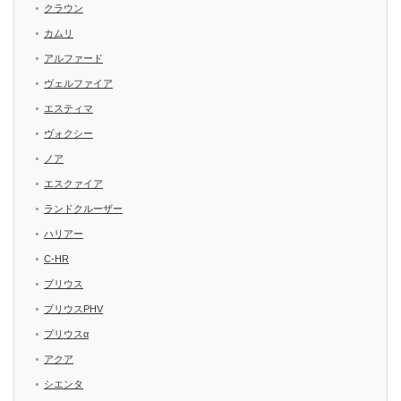
クラウン
カムリ
アルファード
ヴェルファイア
エスティマ
ヴォクシー
ノア
エスクァイア
ランドクルーザー
ハリアー
C-HR
プリウス
プリウスPHV
プリウスα
アクア
シエンタ