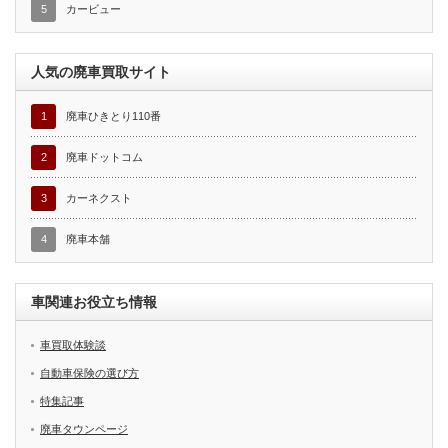
5
カービュー
人気の廃車買取サイト
1
廃車ひきとり110番
2
廃車ドットコム
3
カーネクスト
4
廃車本舗
車関連お役立ち情報
車買取体験談
自動車保険の選び方
特集記事
廃車タウンページ