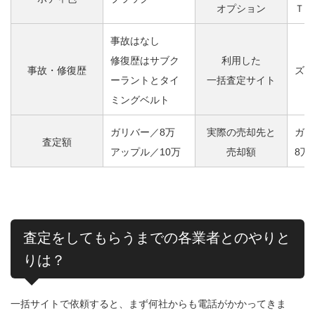
オプション
ＴＣ
事故はなし
修復歴はサブク
利用した
事故・修復歴
ズバ
ーラントとタイ
一括査定サイト
ミングベルト
ガリバー／8万
実際の売却先と
ガリ
査定額
アップル／10万
売却額
8万
査定をしてもらうまでの各業者とのやりと
りは？
一括サイトで依頼すると、まず何社からも電話がかかってきま