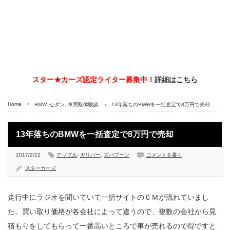
スター★カーズ認定ライター募集中！
詳細はこちら
Home
BMW
,
セダン
,
車買取体験談
13年落ちのBMWを一括査定で8万円で売却
13年落ちのBMWを一括査定で8万円で売却
2017/2/22
アップル
,
ガリバー
,
ズバブーン
コメントを書く
スターカーズ
走行中にラジオを聞いていて一括サイトのＣＭが流れていまし
た。買い取り価格が各会社によって違うので、複数の会社から見
積もりをしてもらって一番高いところで車が売れるので得ですと