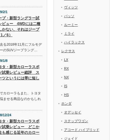
ヴィッツ
9/2/1
パッソ
ープ・新型ラングラー試
レビュー 4WDには二種
ルーミー
しかない、それはジープ
ミライ
1／6）
ハイラックス
る2018年11月にフルモデ
ーのSUVジープラング…
レクサス
LX
9/1/8
ヨタ・新型カローラスポ
RX
ツ試乗レビュー総評 ス
NX
ーツというには帯に短し
IS
でカローラもまた、トヨタ
HS
悩ませる商品なのかもしれ
ホンダ
オデッセイ
8/12/24
ヨタ・新型カローラスポ
ステップワゴン
ツ試乗レビュー どこか
アコード ハイブリッド
走も感じる近年のカロー
ジェイド