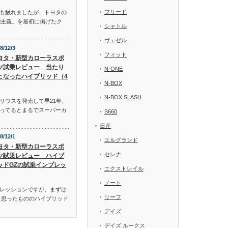
フリード
も触れましたが、トヨタの
α主義」を最初に掲げたク
シャトル
ヴェゼル
8/12/3
フィット
ヨタ・新型カローラスポ
ツ試乗レビュー 当たり
N-ONE
となったハイブリッド（4
N-BOX
N-BOX SLASH
リウスを発売して早21年、
ってるとまるでスーパーカ
S660
日産
8/12/1
エルグランド
ヨタ・新型カローラスポ
セレナ
ツ試乗レビュー ハイブ
ッドGZの試乗インプレッ
エクストレイル
ノート
レッションですが、まずは
リーフ
と思ったもののハイブリッド
デイズ
デイズ ルークス