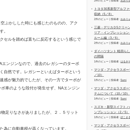
2件のビュー
|
投稿者:
おみり
トヨタ30系新型アルファ
収納（5／8）
2件のビュー
|
投稿者:
おみり
を空ぶかしした時にも感じたのものの、アク
三菱・デリカＤ5クリー
す。
リア・インプレッション
ルーム編（3／6）
クセルを踏めば直ちに反応するという感じで
2件のビュー
|
投稿者:
おみり
ダイハツタント 軽四ら
の間隔
1件のビュー
|
投稿者:
はるき
NAエンジンなので、過去のレガシーのターボ
マツダ・アクセラスポーツ
く自然です。レガシーといえばターボという
／10）
速感が魅力的でしたが、その一方でターボが
1件のビュー
|
投稿者:
Sumi
ーボ車のような段付が発生せず、NAエンジン
マツダ・アクセラスポー
テムについて（10／10）
1件のビュー
|
投稿者:
Sumi
スズキ・新型スイフト ハ
の物足りなさがありましたが、２．５リット
ンプレッション（2／5）
1件のビュー
|
投稿者:
ぽこま
マツダ・アクセラスポー
た為に自動車税が高くなっています。