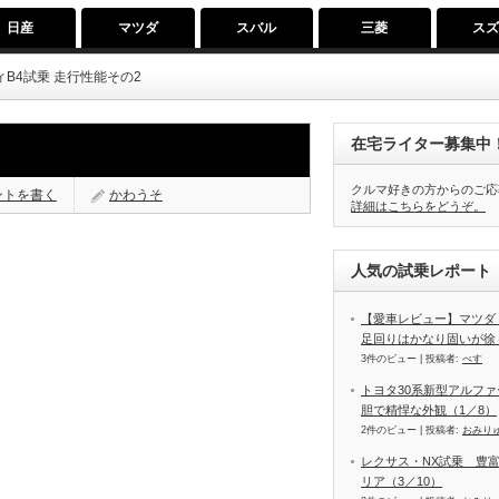
日産
マツダ
スバル
三菱
ス
B4試乗 走行性能その2
在宅ライター募集中
クルマ好きの方からのご応
ントを書く
かわうそ
詳細はこちらをどうぞ。
人気の試乗レポート（
【愛車レビュー】マツダ
足回りはかなり固いが徐
3件のビュー
|
投稿者:
べす
トヨタ30系新型アルファ
胆で精悍な外観（1／8）
2件のビュー
|
投稿者:
おみり
レクサス・NX試乗 豊
リア（3／10）