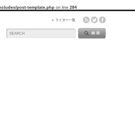
includes/post-template.php
on line
284
ライター一覧