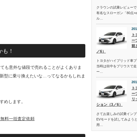
クラウンの試乗レビューで
有名なスローガン「80点+
ル…
201
ト
ー
前
かも！
／6）
トヨタがハイブリッド車プ
当時は街中をプリウスで走
っても意外な値段で売れることがよくありま
ー…
新型に乗り換えたいな…ってなるかもしれま
201
ト
ー
リ
すめします。
ション（3／6）
さてお楽しみの試乗インプ
に無料一括査定依頼
EVモードを試してみよう
用…