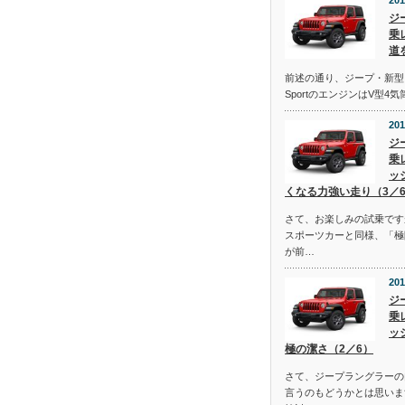
201
ジ
乗
道
前述の通り、ジープ・新型
SportのエンジンはV型4
201
ジ
乗
ッ
くなる力強い走り（3／
さて、お楽しみの試乗です
スポーツカーと同様、「極
が前…
201
ジ
乗
ッ
極の潔さ（2／6）
さて、ジープラングラーの
言うのもどうかとは思いま