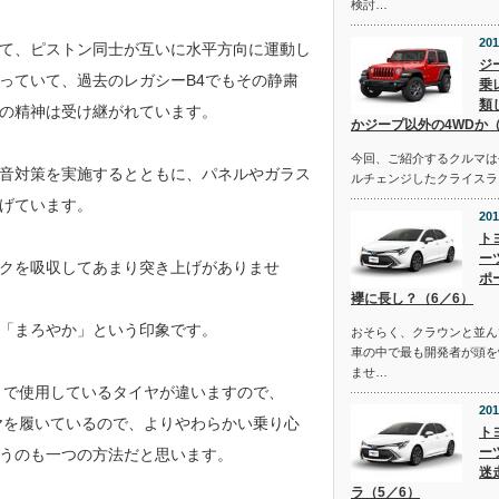
検討…
201
て、ピストン同士が互いに水平方向に運動し
ジ
っていて、過去のレガシーB4でもその静粛
乗
類
その精神は受け継がれています。
かジープ以外の4WDか（
今回、ご紹介するクルマは去
音対策を実施するとともに、パネルやガラス
ルチェンジしたクライスラ
げています。
201
ト
ー
クを吸収してあまり突き上げがありませ
ポ
襷に長し？（6／6）
「まろやか」という印象です。
おそらく、クラウンと並ん
車の中で最も開発者が頭を
ませ…
d」で使用しているタイヤが違いますので、
201
イヤを履いているので、よりやわらかい乗り心
ト
ー
うのも一つの方法だと思います。
迷
ラ（5／6）