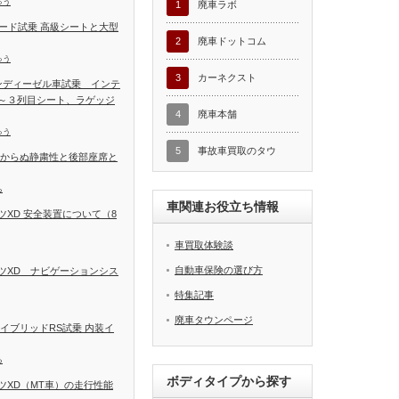
ゅう
1
廃車ラボ
ード試乗 高級シートと大型
2
廃車ドットコム
ゅう
3
カーネクスト
ンディーゼル車試乗 インテ
～３列目シート、ラゲッジ
4
廃車本舗
ゅう
5
事故車買取のタウ
しからぬ静粛性と後部座席と
ち
車関連お役立ち情報
XD 安全装置について（8
車買取体験談
自動車保険の選び方
ツXD ナビゲーションシス
特集記事
廃車タウンページ
イブリッドRS試乗 内装イ
る
ボディタイプから探す
ツXD（MT車）の走行性能