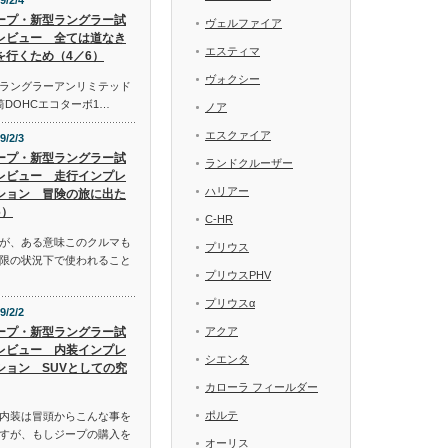
9/2/4
ープ・新型ラングラー試
ヴェルファイア
レビュー 全ては道なき
エスティマ
を行くため（4／6）
ヴォクシー
ラングラーアンリミテッド
気筒DOHCエコターボ1…
ノア
エスクァイア
9/2/3
ープ・新型ラングラー試
ランドクルーザー
レビュー 走行インプレ
ハリアー
ション 冒険の旅に出た
6）
C-HR
が、ある意味このクルマも
プリウス
限の状況下で使われること
プリウスPHV
プリウスα
9/2/2
ープ・新型ラングラー試
アクア
レビュー 内装インプレ
シエンタ
ション SUVとしての究
カローラ フィールダー
ポルテ
内装は冒頭からこんな事を
すが、もしジープの購入を
オーリス