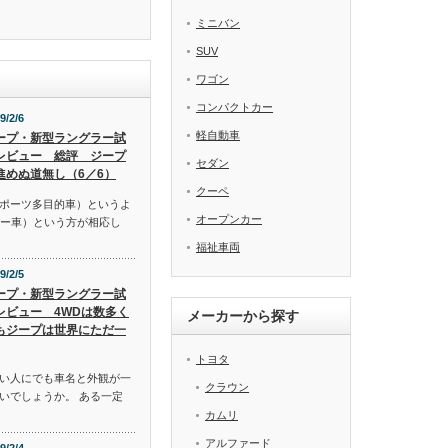
ミニバン
SUV
ワゴン
コンパクトカー
9/2/6
軽自動車
ープ・新型ラングラー試
レビュー 総評 ジープ
セダン
進めぬ道無し（6／6）
クーペ
スポーツ多目的車）というよ
オープンカー
リー車）という方が相応し
福祉車両
9/2/5
ープ・新型ラングラー試
レビュー 4WDは数多く
メーカーから探す
もジープは世界にただ一
トヨタ
い人にでも車名と外観が一
クラウン
いでしょうか。 ある一定
カムリ
アルファード