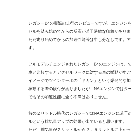
レガシーB4の実際の走行のレビューですが、エンジン
セルを踏み始めてからの反応が若干過敏な印象がありま
ただ走り始めてからの加速性能等は申し分なしです。ア
す。
フルモデルチェンジされたレガシーB4のエンジンは、
車と比較するとアクセルワークに対する車の挙動がすご
イメージでツインターボの「ドカン」という爆発的な加
稼動する際の段付がありましたが、NAエンジンではタ
でもその加速性能に全く不満はありません。
昔の２リットル時代のレガシーではNAエンジンに若干
ルという排気量アップの効果が出ていると思います。
ただ、排気量が２リットルから２．５リットルに上がっ