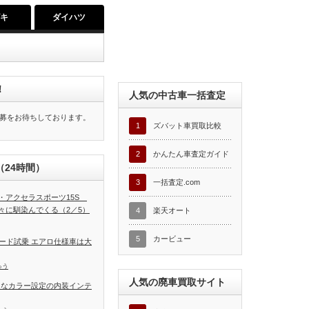
ズキ
ダイハツ
！
人気の中古車一括査定
募をお待ちしております。
1
ズバット車買取比較
2
かんたん車査定ガイド
24時間）
3
一括査定.com
・アクセラスポーツ15S
々に馴染んでくる（2／5）
4
楽天オート
5
カービュー
ード試乗 エアロ仕様車は大
ゅう
人気の廃車買取サイト
富なカラー設定の内装インテ