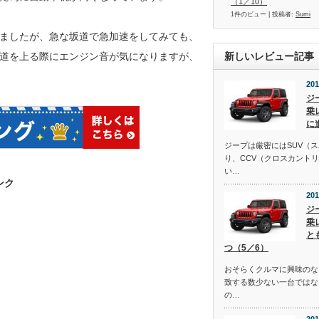
（1／10）
1件のビュー
|
投稿者:
Sumi
ましたが、急な坂道で急加速をしてみても、
道を上る際にエンジン音が気になりますが、
新しいレビュー記事
201
ジ
乗
に
ジープは厳密にはSUV（
り、CCV（クロスカント
い…
ンク
201
ジ
乗
と
つ（5／6）
おそらくクルマに興味のな
致する数少ない一台ではな
の…