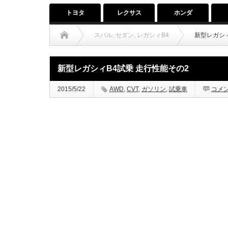
トヨタ
レクサス
ホンダ
スバル
,
セダン
,
レガシィB4
新型レガシィ
新型レガシィB4試乗 走行性能その2
2015/5/22
AWD
,
CVT
,
ガソリン
,
試乗車
コメ