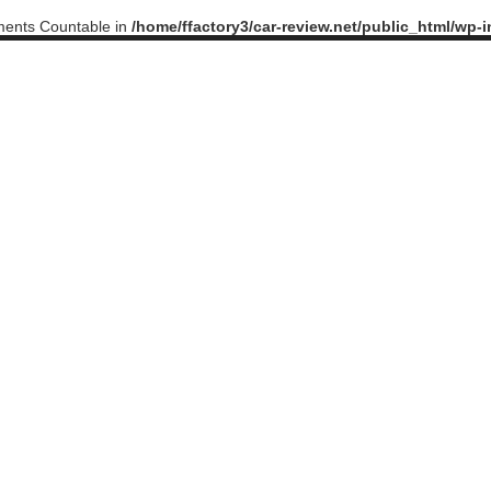
ements Countable in
/home/ffactory3/car-review.net/public_html/wp-