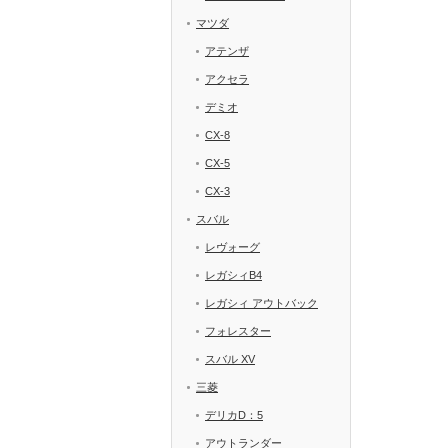
マツダ
アテンザ
アクセラ
デミオ
CX-8
CX-5
CX-3
スバル
レヴォーグ
レガシィB4
レガシィ アウトバック
フォレスター
スバル XV
三菱
デリカD：5
アウトランダー