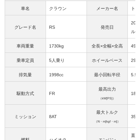
車名
クラウン
メーカー名
トヨ
20
グレード名
RS
発売日
ルモ
車両重量
1730kg
全長×全幅×全高
491
乗車定員
5人乗り
ホイールベース
292
排気量
1998cc
最小回転半径
5.5
最高出力
駆動方式
FR
180[
（kW[PS]）
最大トルク
ミッション
8AT
350[
（N・m[kgf・m]）
直列
燃料
ハイオク
エンジン