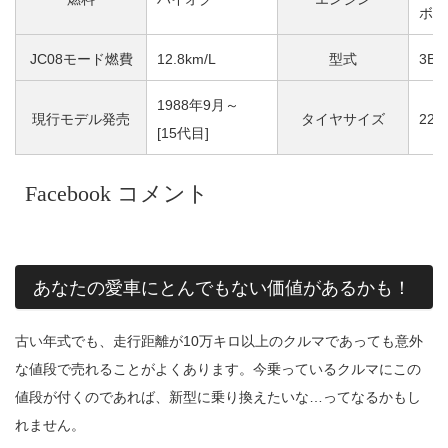
ボ
JC08モード燃費
12.8km/L
型式
3BA
1988年9月～
現行モデル発売
タイヤサイズ
225
[15代目]
Facebook コメント
あなたの愛車にとんでもない価値があるかも！
古い年式でも、走行距離が10万キロ以上のクルマであっても意外
な値段で売れることがよくあります。今乗っているクルマにこの
値段が付くのであれば、新型に乗り換えたいな…ってなるかもし
れません。