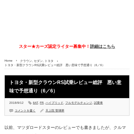
スター★カーズ認定ライター募集中！
詳細はこちら
Home
クラウン
,
セダン
,
トヨタ
トヨタ・新型クラウンRS試乗レビュー総評 悪い意味で予想通り（6／6）
トヨタ・新型クラウンRS試乗レビュー総評 悪い意
味で予想通り（6／6）
2018/9/12
8AT
,
FR
,
ハイブリッド
,
フルモデルチェンジ
,
試乗車
コメントを書く
天上院 聖璃華
以前、マツダロードスターのレビューでも書きましたが、クルマ