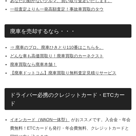
あなたの動かないクルマ、買い取り査定いたします。
一括査定よりも一発高額査定！事故車買取のタウ
廃車を売却するなら・・・
⇒ 廃車のプロ。廃車ひきとり110番はこちらを。
どんな車も高価買取り！廃車買取のカーネクスト
廃車買取なら廃車本舗！
【廃車ドットコム】廃車買取り無料査定見積りサービス
ドライバー必携のクレジットカード・ETCカー
ド
イオンカード（WAON一体型）
がおススメです。入会金・年会
費無料！ETCカードも発行・年会費無料、クレジットカードと