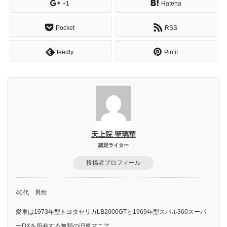
+1
Hatena
Pocket
RSS
feedly
Pin it
天上院 聖璃華
認定ライター
投稿者プロフィール
40代 男性
愛車は1973年型トヨタセリカLB2000GTと1969年型スバル360スーパ
ーDXを所有する無類の旧車マニア。